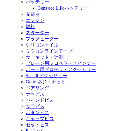
バッテリー
Gens ace LiPoバッテリー
充電器
エンジン
燃料
スターター
プラグヒーター
シリコンオイル
ミクロンラインテープ
サーキット・計測
プレーン用プロペラ・スピンナー
ボート用プロペラ・アクセサリー
See all アクセサリー
Go to ネジ・ナット
ベアリング
ナベビス
バインドビス
サラビス
ボタンビス
キャップビス
セットビス
Eリング