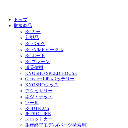
トップ
取扱商品
RCカー
新製品
RCバイク
RCベルトビークル
RCボート
RCプレーン
送受信機
KYOSHO SPEED HOUSE
Gens ace LiPoバッテリー
KYOSHOグッズ
アクセサリー
ネジ・ナット
ツール
ROUTE 246
JETKO TIRE
スロットカー
生産終了モデル(パーツ検索用)