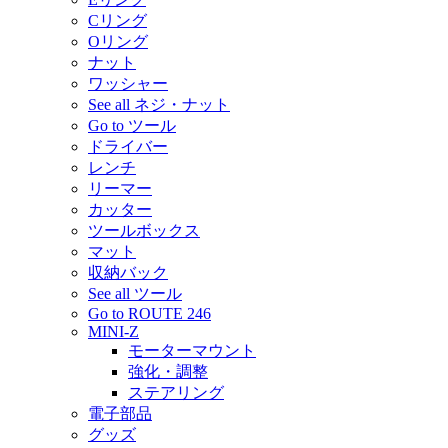
Cリング
Oリング
ナット
ワッシャー
See all ネジ・ナット
Go to ツール
ドライバー
レンチ
リーマー
カッター
ツールボックス
マット
収納バック
See all ツール
Go to ROUTE 246
MINI-Z
モーターマウント
強化・調整
ステアリング
電子部品
グッズ