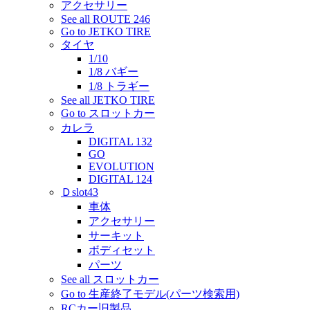
アクセサリー
See all ROUTE 246
Go to JETKO TIRE
タイヤ
1/10
1/8 バギー
1/8 トラギー
See all JETKO TIRE
Go to スロットカー
カレラ
DIGITAL 132
GO
EVOLUTION
DIGITAL 124
Ｄslot43
車体
アクセサリー
サーキット
ボディセット
パーツ
See all スロットカー
Go to 生産終了モデル(パーツ検索用)
RCカー旧製品