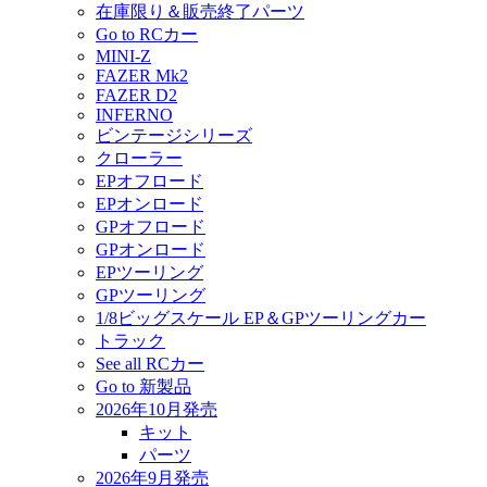
在庫限り＆販売終了パーツ
Go to RCカー
MINI-Z
FAZER Mk2
FAZER D2
INFERNO
ビンテージシリーズ
クローラー
EPオフロード
EPオンロード
GPオフロード
GPオンロード
EPツーリング
GPツーリング
1/8ビッグスケール EP＆GPツーリングカー
トラック
See all RCカー
Go to 新製品
2026年10月発売
キット
パーツ
2026年9月発売