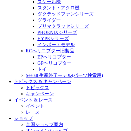
スケール機
スタント・アクロ機
ダクテッドファンシリーズ
グライダー
プリマクラッセシリーズ
PHOENIXシリーズ
HYPEシリーズ
インポートモデル
RCヘリコプター旧製品
EPヘリコプター
GPヘリコプター
トイ
See all 生産終了モデル(パーツ検索用)
トピックス & キャンペーン
トピックス
キャンペーン
イベント & レース
イベント
レース
ショップ
全国ショップ案内
オンラインショップ