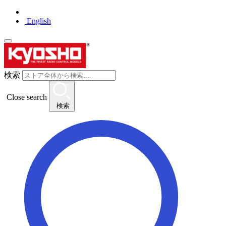
English
検索
Close search
検索