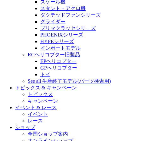
スケール機
スタント・アクロ機
ダクテッドファンシリーズ
グライダー
プリマクラッセシリーズ
PHOENIXシリーズ
HYPEシリーズ
インポートモデル
RCヘリコプター旧製品
EPヘリコプター
GPヘリコプター
トイ
See all 生産終了モデル(パーツ検索用)
トピックス & キャンペーン
トピックス
キャンペーン
イベント & レース
イベント
レース
ショップ
全国ショップ案内
オンラインショップ