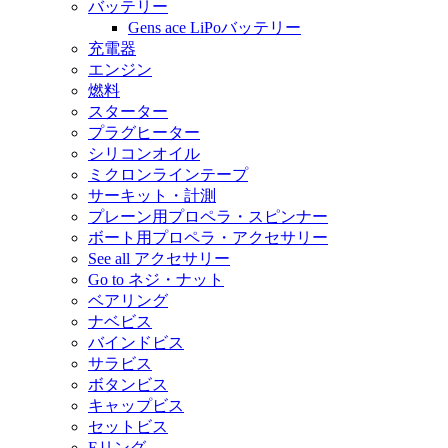
バッテリー
Gens ace LiPoバッテリー
充電器
エンジン
燃料
スターター
プラグヒーター
シリコンオイル
ミクロンラインテープ
サーキット・計測
プレーン用プロペラ・スピンナー
ボート用プロペラ・アクセサリー
See all アクセサリー
Go to ネジ・ナット
ベアリング
ナベビス
バインドビス
サラビス
ボタンビス
キャップビス
セットビス
Eリング