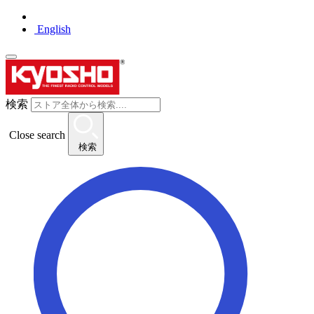
English
検索
Close search
検索