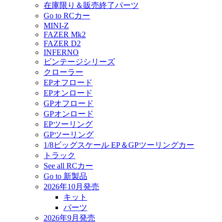
在庫限り＆販売終了パーツ
Go to RCカー
MINI-Z
FAZER Mk2
FAZER D2
INFERNO
ビンテージシリーズ
クローラー
EPオフロード
EPオンロード
GPオフロード
GPオンロード
EPツーリング
GPツーリング
1/8ビッグスケール EP＆GPツーリングカー
トラック
See all RCカー
Go to 新製品
2026年10月発売
キット
パーツ
2026年9月発売