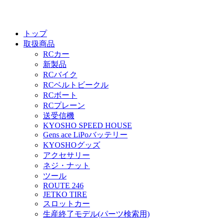
トップ
取扱商品
RCカー
新製品
RCバイク
RCベルトビークル
RCボート
RCプレーン
送受信機
KYOSHO SPEED HOUSE
Gens ace LiPoバッテリー
KYOSHOグッズ
アクセサリー
ネジ・ナット
ツール
ROUTE 246
JETKO TIRE
スロットカー
生産終了モデル(パーツ検索用)