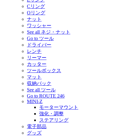
Cリング
Oリング
ナット
ワッシャー
See all ネジ・ナット
Go to ツール
ドライバー
レンチ
リーマー
カッター
ツールボックス
マット
収納バック
See all ツール
Go to ROUTE 246
MINI-Z
モーターマウント
強化・調整
ステアリング
電子部品
グッズ