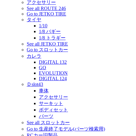
アクセサリー
See all ROUTE 246
Go to JETKO TIRE
タイヤ
1/10
1/8 バギー
1/8 トラギー
See all JETKO TIRE
Go to スロットカー
カレラ
DIGITAL 132
GO
EVOLUTION
DIGITAL 124
Ｄslot43
車体
アクセサリー
サーキット
ボディセット
パーツ
See all スロットカー
Go to 生産終了モデル(パーツ検索用)
RCカー旧製品