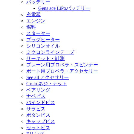
バッテリー
Gens ace LiPoバッテリー
充電器
エンジン
燃料
スターター
プラグヒーター
シリコンオイル
ミクロンラインテープ
サーキット・計測
プレーン用プロペラ・スピンナー
ボート用プロペラ・アクセサリー
See all アクセサリー
Go to ネジ・ナット
ベアリング
ナベビス
バインドビス
サラビス
ボタンビス
キャップビス
セットビス
Eリング