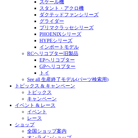
スケール機
スタント・アクロ機
ダクテッドファンシリーズ
グライダー
プリマクラッセシリーズ
PHOENIXシリーズ
HYPEシリーズ
インポートモデル
RCヘリコプター旧製品
EPヘリコプター
GPヘリコプター
トイ
See all 生産終了モデル(パーツ検索用)
トピックス & キャンペーン
トピックス
キャンペーン
イベント & レース
イベント
レース
ショップ
全国ショップ案内
オンラインショップ