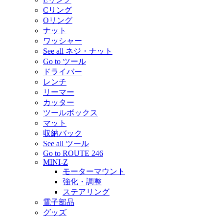
Cリング
Oリング
ナット
ワッシャー
See all ネジ・ナット
Go to ツール
ドライバー
レンチ
リーマー
カッター
ツールボックス
マット
収納バック
See all ツール
Go to ROUTE 246
MINI-Z
モーターマウント
強化・調整
ステアリング
電子部品
グッズ