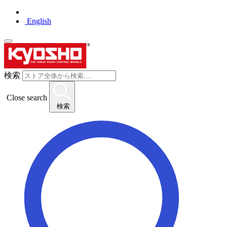
English
検索
Close search
検索