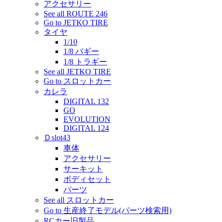
アクセサリー
See all ROUTE 246
Go to JETKO TIRE
タイヤ
1/10
1/8 バギー
1/8 トラギー
See all JETKO TIRE
Go to スロットカー
カレラ
DIGITAL 132
GO
EVOLUTION
DIGITAL 124
Ｄslot43
車体
アクセサリー
サーキット
ボディセット
パーツ
See all スロットカー
Go to 生産終了モデル(パーツ検索用)
RCカー旧製品