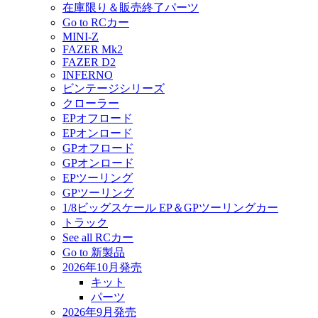
在庫限り＆販売終了パーツ
Go to RCカー
MINI-Z
FAZER Mk2
FAZER D2
INFERNO
ビンテージシリーズ
クローラー
EPオフロード
EPオンロード
GPオフロード
GPオンロード
EPツーリング
GPツーリング
1/8ビッグスケール EP＆GPツーリングカー
トラック
See all RCカー
Go to 新製品
2026年10月発売
キット
パーツ
2026年9月発売