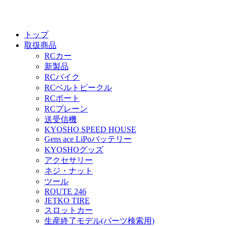
トップ
取扱商品
RCカー
新製品
RCバイク
RCベルトビークル
RCボート
RCプレーン
送受信機
KYOSHO SPEED HOUSE
Gens ace LiPoバッテリー
KYOSHOグッズ
アクセサリー
ネジ・ナット
ツール
ROUTE 246
JETKO TIRE
スロットカー
生産終了モデル(パーツ検索用)