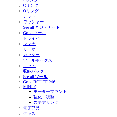
Cリング
Oリング
ナット
ワッシャー
See all ネジ・ナット
Go to ツール
ドライバー
レンチ
リーマー
カッター
ツールボックス
マット
収納バック
See all ツール
Go to ROUTE 246
MINI-Z
モーターマウント
強化・調整
ステアリング
電子部品
グッズ