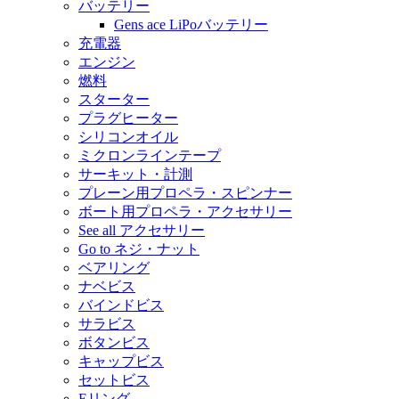
バッテリー
Gens ace LiPoバッテリー
充電器
エンジン
燃料
スターター
プラグヒーター
シリコンオイル
ミクロンラインテープ
サーキット・計測
プレーン用プロペラ・スピンナー
ボート用プロペラ・アクセサリー
See all アクセサリー
Go to ネジ・ナット
ベアリング
ナベビス
バインドビス
サラビス
ボタンビス
キャップビス
セットビス
Eリング