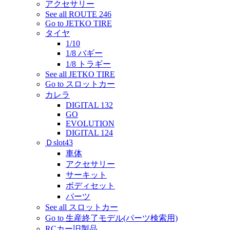
アクセサリー
See all ROUTE 246
Go to JETKO TIRE
タイヤ
1/10
1/8 バギー
1/8 トラギー
See all JETKO TIRE
Go to スロットカー
カレラ
DIGITAL 132
GO
EVOLUTION
DIGITAL 124
Ｄslot43
車体
アクセサリー
サーキット
ボディセット
パーツ
See all スロットカー
Go to 生産終了モデル(パーツ検索用)
RCカー旧製品