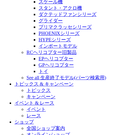
スケール機
スタント・アクロ機
ダクテッドファンシリーズ
グライダー
プリマクラッセシリーズ
PHOENIXシリーズ
HYPEシリーズ
インポートモデル
RCヘリコプター旧製品
EPヘリコプター
GPヘリコプター
トイ
See all 生産終了モデル(パーツ検索用)
トピックス & キャンペーン
トピックス
キャンペーン
イベント & レース
イベント
レース
ショップ
全国ショップ案内
オンラインショップ