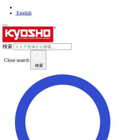
English
検索
Close search
検索