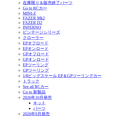
在庫限り＆販売終了パーツ
Go to RCカー
MINI-Z
FAZER Mk2
FAZER D2
INFERNO
ビンテージシリーズ
クローラー
EPオフロード
EPオンロード
GPオフロード
GPオンロード
EPツーリング
GPツーリング
1/8ビッグスケール EP＆GPツーリングカー
トラック
See all RCカー
Go to 新製品
2026年10月発売
キット
パーツ
2026年9月発売