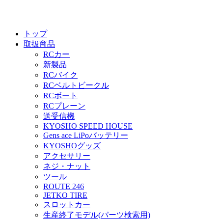
トップ
取扱商品
RCカー
新製品
RCバイク
RCベルトビークル
RCボート
RCプレーン
送受信機
KYOSHO SPEED HOUSE
Gens ace LiPoバッテリー
KYOSHOグッズ
アクセサリー
ネジ・ナット
ツール
ROUTE 246
JETKO TIRE
スロットカー
生産終了モデル(パーツ検索用)