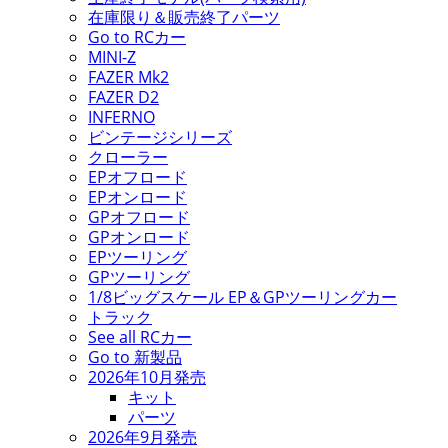
在庫限り＆販売終了パーツ
Go to RCカー
MINI-Z
FAZER Mk2
FAZER D2
INFERNO
ビンテージシリーズ
クローラー
EPオフロード
EPオンロード
GPオフロード
GPオンロード
EPツーリング
GPツーリング
1/8ビッグスケール EP＆GPツーリングカー
トラック
See all RCカー
Go to 新製品
2026年10月発売
キット
パーツ
2026年9月発売