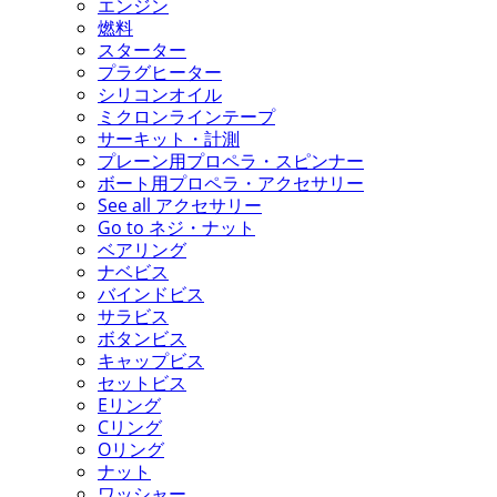
エンジン
燃料
スターター
プラグヒーター
シリコンオイル
ミクロンラインテープ
サーキット・計測
プレーン用プロペラ・スピンナー
ボート用プロペラ・アクセサリー
See all アクセサリー
Go to ネジ・ナット
ベアリング
ナベビス
バインドビス
サラビス
ボタンビス
キャップビス
セットビス
Eリング
Cリング
Oリング
ナット
ワッシャー