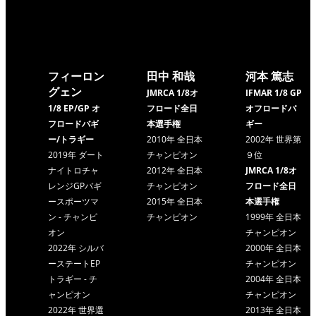
フィーロン
田中 和哉
河本 篤志
グェン
JMRCA 1/8オ
IFMAR 1/8 GP
1/8 EP/GP オ
フロード全日
オフロードバ
フロードバギ
本選手権
ギー
ー/トラギー
2010年 全日本
2002年 世界第
2019年 ダート
チャンピオン
９位
ナイトロチャ
2012年 全日本
JMRCA 1/8オ
レンジGPバギ
チャンピオン
フロード全日
ースポーツマ
2015年 全日本
本選手権
ン - チャンピ
チャンピオン
1999年 全日本
オン
チャンピオン
2022年 シルバ
2000年 全日本
ーステートEP
チャンピオン
トラギー -
チ
2004年 全日本
ャンピオン
チャンピオン
2022年 世界選
2013年 全日本