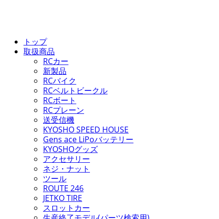
トップ
取扱商品
RCカー
新製品
RCバイク
RCベルトビークル
RCボート
RCプレーン
送受信機
KYOSHO SPEED HOUSE
Gens ace LiPoバッテリー
KYOSHOグッズ
アクセサリー
ネジ・ナット
ツール
ROUTE 246
JETKO TIRE
スロットカー
生産終了モデル(パーツ検索用)