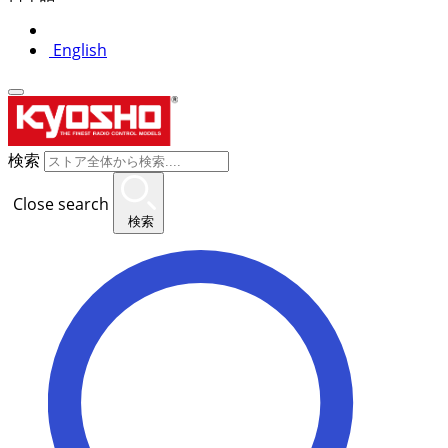
English
検索
Close search
検索