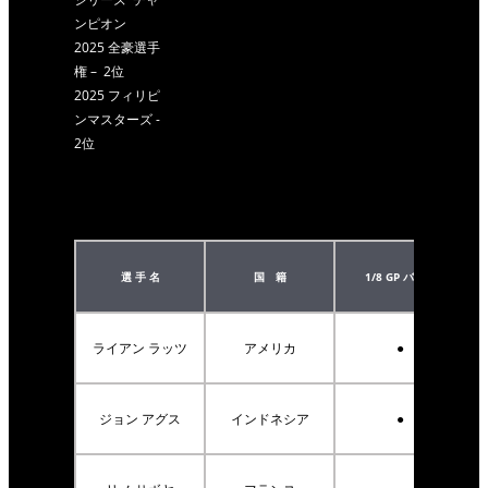
ンピオン
2025 全豪選手
権 – 2位
2025 フィリピ
ンマスターズ -
2位
選 手 名
国 籍
1/8 GP バギー
ライアン ラッツ
アメリカ
●
ジョン アグス
インドネシア
●