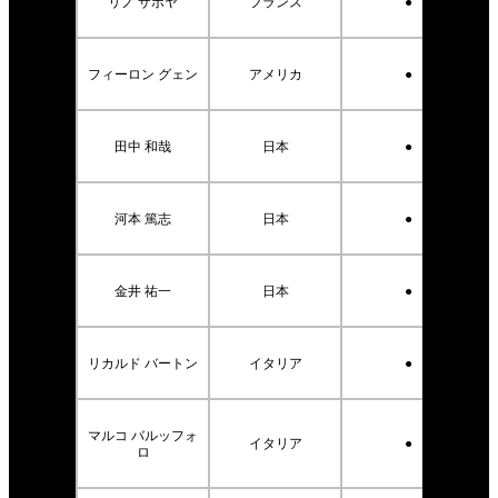
リノ サボヤ
フランス
●
フィーロン グェン
アメリカ
●
田中 和哉
日本
●
河本 篤志
日本
●
金井 祐一
日本
●
リカルド バートン
イタリア
●
マルコ バルッフォ
イタリア
●
ロ