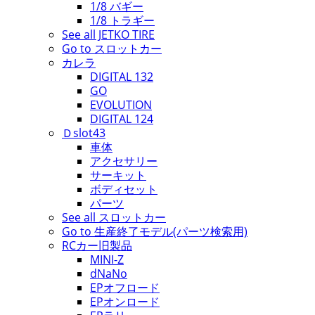
1/8 バギー
1/8 トラギー
See all JETKO TIRE
Go to スロットカー
カレラ
DIGITAL 132
GO
EVOLUTION
DIGITAL 124
Ｄslot43
車体
アクセサリー
サーキット
ボディセット
パーツ
See all スロットカー
Go to 生産終了モデル(パーツ検索用)
RCカー旧製品
MINI-Z
dNaNo
EPオフロード
EPオンロード