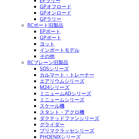
EPラリー
GPオフロード
GPオンロード
GPラリー
RCボート旧製品
EPボート
GPボート
ヨット
インポートモデル
その他
RCプレーン旧製品
SQSシリーズ
カルマート・トレーナー
エアリウムシリーズ
M24シリーズ
ミニュームADシリーズ
ミニュームシリーズ
スケール機
スタント・アクロ機
ダクテッドファンシリーズ
グライダー
プリマクラッセシリーズ
PHOENIXシリーズ