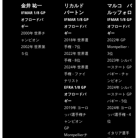
金井 祐一
リカルド
マルコ バ
バートン
ルッフォロ
IFMAR 1/8 GP
オフロードバ
IFMAR 1/8 GP
IFMAR 1/8 GP
ギー
オフロードバ
オフロードバ
2000年 世界チ
ギー
ギー
ャンピオン
2018年 世界選
2022年 GP
2002年 世界第
手権 - 7位
Montpellier -
５位
2022年 世界選
3位
手権 - 8位
2023年 シルバ
2024年 世界選
ーステート GP
手権 - ファイ
バギー - チャ
ナリスト
ンピオン
EFRA 1/8 GP
2024年 シルバ
オフロードバ
ーステート GP
ギー
バギー - 5位
2019年 ヨーロ
2024年 ヨーロ
ッパ選手権チ
ッパ選手権 - 4
ャンピオン
位
GP
イタリア選手
Montpellierチ