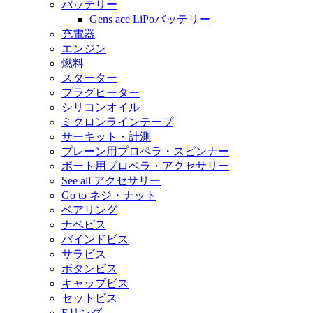
バッテリー
Gens ace LiPoバッテリー
充電器
エンジン
燃料
スターター
プラグヒーター
シリコンオイル
ミクロンラインテープ
サーキット・計測
プレーン用プロペラ・スピンナー
ボート用プロペラ・アクセサリー
See all アクセサリー
Go to ネジ・ナット
ベアリング
ナベビス
バインドビス
サラビス
ボタンビス
キャップビス
セットビス
Eリング