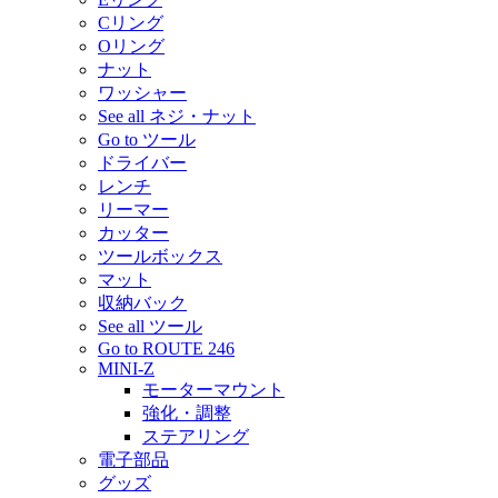
Cリング
Oリング
ナット
ワッシャー
See all ネジ・ナット
Go to ツール
ドライバー
レンチ
リーマー
カッター
ツールボックス
マット
収納バック
See all ツール
Go to ROUTE 246
MINI-Z
モーターマウント
強化・調整
ステアリング
電子部品
グッズ