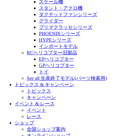
スケール機
スタント・アクロ機
ダクテッドファンシリーズ
グライダー
プリマクラッセシリーズ
PHOENIXシリーズ
HYPEシリーズ
インポートモデル
RCヘリコプター旧製品
EPヘリコプター
GPヘリコプター
トイ
See all 生産終了モデル(パーツ検索用)
トピックス & キャンペーン
トピックス
キャンペーン
イベント & レース
イベント
レース
ショップ
全国ショップ案内
オンラインショップ