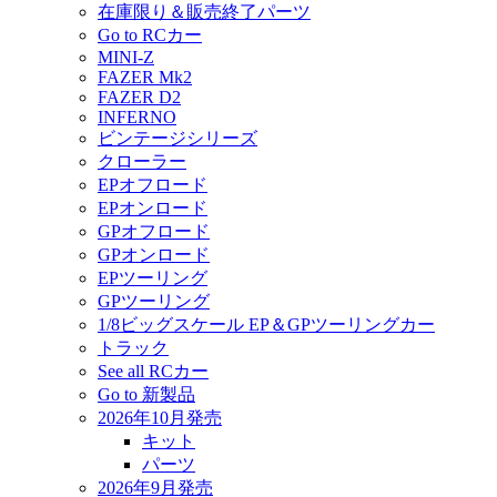
在庫限り＆販売終了パーツ
Go to RCカー
MINI-Z
FAZER Mk2
FAZER D2
INFERNO
ビンテージシリーズ
クローラー
EPオフロード
EPオンロード
GPオフロード
GPオンロード
EPツーリング
GPツーリング
1/8ビッグスケール EP＆GPツーリングカー
トラック
See all RCカー
Go to 新製品
2026年10月発売
キット
パーツ
2026年9月発売