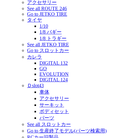
アクセサリー
See all ROUTE 246
Go to JETKO TIRE
タイヤ
1/10
1/8 バギー
1/8 トラギー
See all JETKO TIRE
Go to スロットカー
カレラ
DIGITAL 132
GO
EVOLUTION
DIGITAL 124
Ｄslot43
車体
アクセサリー
サーキット
ボディセット
パーツ
See all スロットカー
Go to 生産終了モデル(パーツ検索用)
RCカー旧製品