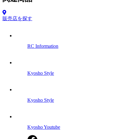
販売店を探す
RC Information
Kyosho Style
Kyosho Style
Kyosho Youtube