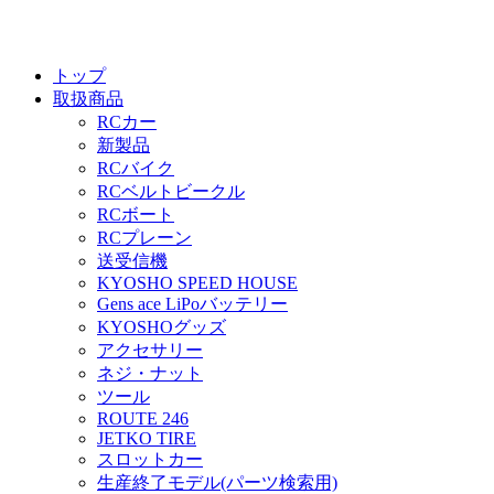
トップ
取扱商品
RCカー
新製品
RCバイク
RCベルトビークル
RCボート
RCプレーン
送受信機
KYOSHO SPEED HOUSE
Gens ace LiPoバッテリー
KYOSHOグッズ
アクセサリー
ネジ・ナット
ツール
ROUTE 246
JETKO TIRE
スロットカー
生産終了モデル(パーツ検索用)