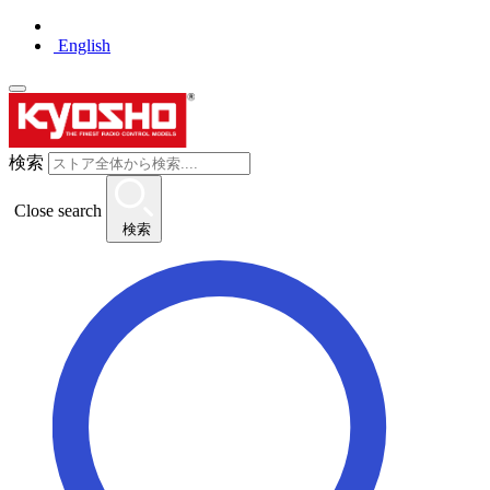
English
検索
Close search
検索