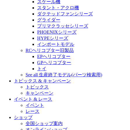
スケール機
スタント・アクロ機
ダクテッドファンシリーズ
グライダー
プリマクラッセシリーズ
PHOENIXシリーズ
HYPEシリーズ
インポートモデル
RCヘリコプター旧製品
EPヘリコプター
GPヘリコプター
トイ
See all 生産終了モデル(パーツ検索用)
トピックス & キャンペーン
トピックス
キャンペーン
イベント & レース
イベント
レース
ショップ
全国ショップ案内
オンラインショップ