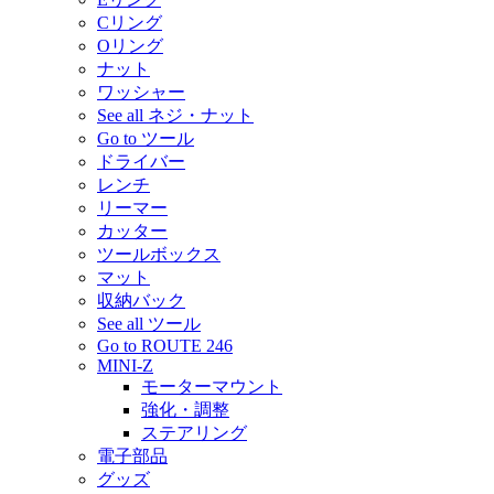
Cリング
Oリング
ナット
ワッシャー
See all ネジ・ナット
Go to ツール
ドライバー
レンチ
リーマー
カッター
ツールボックス
マット
収納バック
See all ツール
Go to ROUTE 246
MINI-Z
モーターマウント
強化・調整
ステアリング
電子部品
グッズ