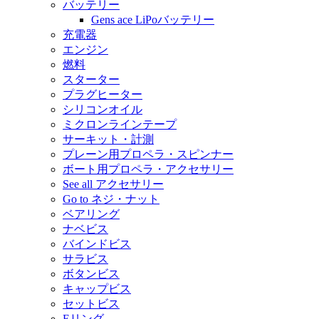
バッテリー
Gens ace LiPoバッテリー
充電器
エンジン
燃料
スターター
プラグヒーター
シリコンオイル
ミクロンラインテープ
サーキット・計測
プレーン用プロペラ・スピンナー
ボート用プロペラ・アクセサリー
See all アクセサリー
Go to ネジ・ナット
ベアリング
ナベビス
バインドビス
サラビス
ボタンビス
キャップビス
セットビス
Eリング