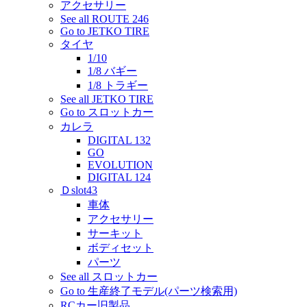
アクセサリー
See all ROUTE 246
Go to JETKO TIRE
タイヤ
1/10
1/8 バギー
1/8 トラギー
See all JETKO TIRE
Go to スロットカー
カレラ
DIGITAL 132
GO
EVOLUTION
DIGITAL 124
Ｄslot43
車体
アクセサリー
サーキット
ボディセット
パーツ
See all スロットカー
Go to 生産終了モデル(パーツ検索用)
RCカー旧製品