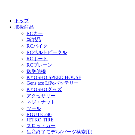
トップ
取扱商品
RCカー
新製品
RCバイク
RCベルトビークル
RCボート
RCプレーン
送受信機
KYOSHO SPEED HOUSE
Gens ace LiPoバッテリー
KYOSHOグッズ
アクセサリー
ネジ・ナット
ツール
ROUTE 246
JETKO TIRE
スロットカー
生産終了モデル(パーツ検索用)