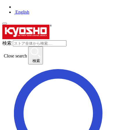
English
検索
Close search
検索