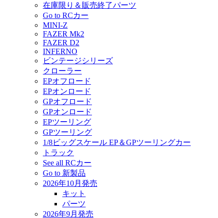
在庫限り＆販売終了パーツ
Go to RCカー
MINI-Z
FAZER Mk2
FAZER D2
INFERNO
ビンテージシリーズ
クローラー
EPオフロード
EPオンロード
GPオフロード
GPオンロード
EPツーリング
GPツーリング
1/8ビッグスケール EP＆GPツーリングカー
トラック
See all RCカー
Go to 新製品
2026年10月発売
キット
パーツ
2026年9月発売