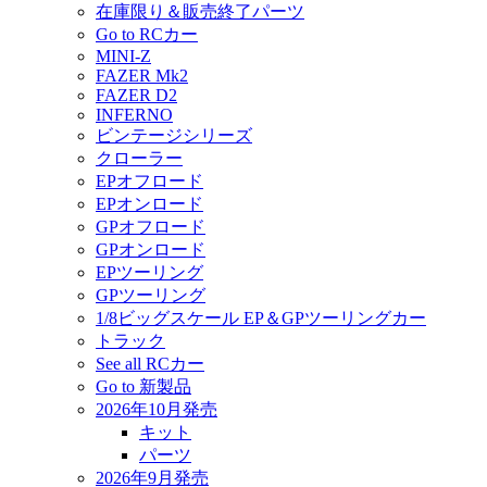
在庫限り＆販売終了パーツ
Go to RCカー
MINI-Z
FAZER Mk2
FAZER D2
INFERNO
ビンテージシリーズ
クローラー
EPオフロード
EPオンロード
GPオフロード
GPオンロード
EPツーリング
GPツーリング
1/8ビッグスケール EP＆GPツーリングカー
トラック
See all RCカー
Go to 新製品
2026年10月発売
キット
パーツ
2026年9月発売