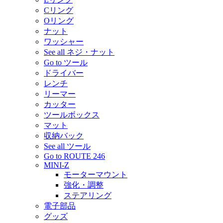
Cリング
Oリング
ナット
ワッシャー
See all ネジ・ナット
Go to ツール
ドライバー
レンチ
リーマー
カッター
ツールボックス
マット
収納バック
See all ツール
Go to ROUTE 246
MINI-Z
モーターマウント
強化・調整
ステアリング
電子部品
グッズ