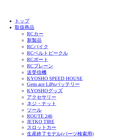
トップ
取扱商品
RCカー
新製品
RCバイク
RCベルトビークル
RCボート
RCプレーン
送受信機
KYOSHO SPEED HOUSE
Gens ace LiPoバッテリー
KYOSHOグッズ
アクセサリー
ネジ・ナット
ツール
ROUTE 246
JETKO TIRE
スロットカー
生産終了モデル(パーツ検索用)