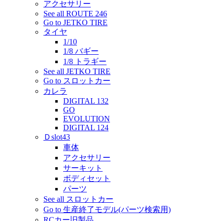
アクセサリー
See all ROUTE 246
Go to JETKO TIRE
タイヤ
1/10
1/8 バギー
1/8 トラギー
See all JETKO TIRE
Go to スロットカー
カレラ
DIGITAL 132
GO
EVOLUTION
DIGITAL 124
Ｄslot43
車体
アクセサリー
サーキット
ボディセット
パーツ
See all スロットカー
Go to 生産終了モデル(パーツ検索用)
RCカー旧製品