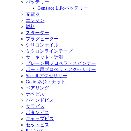
バッテリー
Gens ace LiPoバッテリー
充電器
エンジン
燃料
スターター
プラグヒーター
シリコンオイル
ミクロンラインテープ
サーキット・計測
プレーン用プロペラ・スピンナー
ボート用プロペラ・アクセサリー
See all アクセサリー
Go to ネジ・ナット
ベアリング
ナベビス
バインドビス
サラビス
ボタンビス
キャップビス
セットビス
Eリング