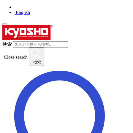
English
検索
Close search
検索