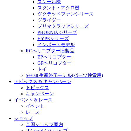
スケール機
スタント・アクロ機
ダクテッドファンシリーズ
グライダー
プリマクラッセシリーズ
PHOENIXシリーズ
HYPEシリーズ
インポートモデル
RCヘリコプター旧製品
EPヘリコプター
GPヘリコプター
トイ
See all 生産終了モデル(パーツ検索用)
トピックス & キャンペーン
トピックス
キャンペーン
イベント & レース
イベント
レース
ショップ
全国ショップ案内
オンラインショップ