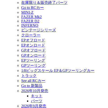
在庫限り＆販売終了パーツ
Go to RCカー
MINI-Z
FAZER Mk2
FAZER D2
INFERNO
ビンテージシリーズ
クローラー
EPオフロード
EPオンロード
GPオフロード
GPオンロード
EPツーリング
GPツーリング
1/8ビッグスケール EP＆GPツーリングカー
トラック
See all RCカー
Go to 新製品
2026年10月発売
キット
パーツ
2026年9月発売