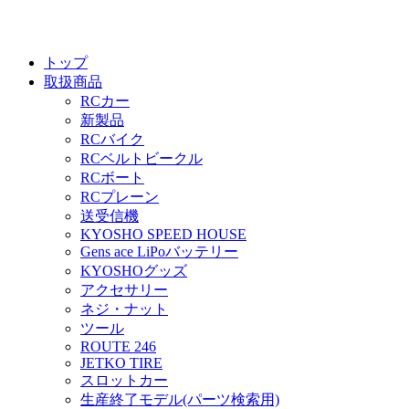
トップ
取扱商品
RCカー
新製品
RCバイク
RCベルトビークル
RCボート
RCプレーン
送受信機
KYOSHO SPEED HOUSE
Gens ace LiPoバッテリー
KYOSHOグッズ
アクセサリー
ネジ・ナット
ツール
ROUTE 246
JETKO TIRE
スロットカー
生産終了モデル(パーツ検索用)