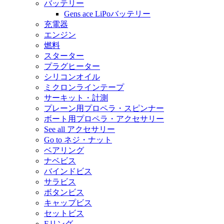
バッテリー
Gens ace LiPoバッテリー
充電器
エンジン
燃料
スターター
プラグヒーター
シリコンオイル
ミクロンラインテープ
サーキット・計測
プレーン用プロペラ・スピンナー
ボート用プロペラ・アクセサリー
See all アクセサリー
Go to ネジ・ナット
ベアリング
ナベビス
バインドビス
サラビス
ボタンビス
キャップビス
セットビス
Eリング