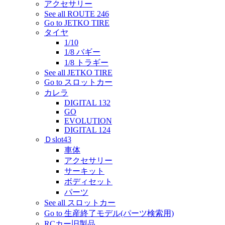
アクセサリー
See all ROUTE 246
Go to JETKO TIRE
タイヤ
1/10
1/8 バギー
1/8 トラギー
See all JETKO TIRE
Go to スロットカー
カレラ
DIGITAL 132
GO
EVOLUTION
DIGITAL 124
Ｄslot43
車体
アクセサリー
サーキット
ボディセット
パーツ
See all スロットカー
Go to 生産終了モデル(パーツ検索用)
RCカー旧製品