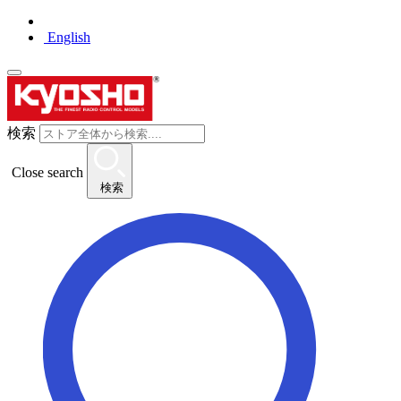
English
検索
Close search
検索