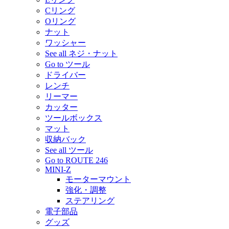
Cリング
Oリング
ナット
ワッシャー
See all ネジ・ナット
Go to ツール
ドライバー
レンチ
リーマー
カッター
ツールボックス
マット
収納バック
See all ツール
Go to ROUTE 246
MINI-Z
モーターマウント
強化・調整
ステアリング
電子部品
グッズ