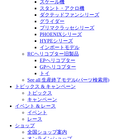
スケール機
スタント・アクロ機
ダクテッドファンシリーズ
グライダー
プリマクラッセシリーズ
PHOENIXシリーズ
HYPEシリーズ
インポートモデル
RCヘリコプター旧製品
EPヘリコプター
GPヘリコプター
トイ
See all 生産終了モデル(パーツ検索用)
トピックス & キャンペーン
トピックス
キャンペーン
イベント & レース
イベント
レース
ショップ
全国ショップ案内
オンラインショップ