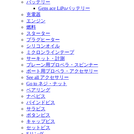
バッテリー
Gens ace LiPoバッテリー
充電器
エンジン
燃料
スターター
プラグヒーター
シリコンオイル
ミクロンラインテープ
サーキット・計測
プレーン用プロペラ・スピンナー
ボート用プロペラ・アクセサリー
See all アクセサリー
Go to ネジ・ナット
ベアリング
ナベビス
バインドビス
サラビス
ボタンビス
キャップビス
セットビス
Eリング