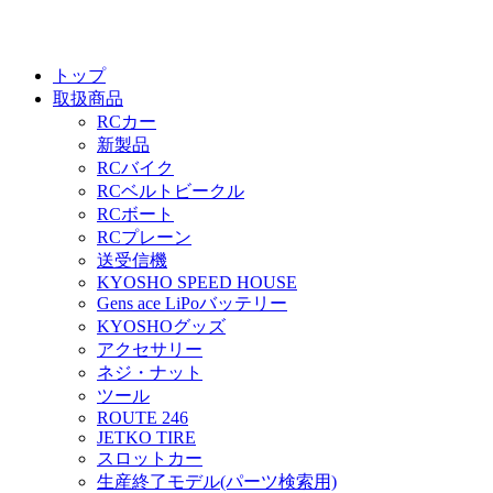
トップ
取扱商品
RCカー
新製品
RCバイク
RCベルトビークル
RCボート
RCプレーン
送受信機
KYOSHO SPEED HOUSE
Gens ace LiPoバッテリー
KYOSHOグッズ
アクセサリー
ネジ・ナット
ツール
ROUTE 246
JETKO TIRE
スロットカー
生産終了モデル(パーツ検索用)