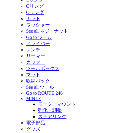
Cリング
Oリング
ナット
ワッシャー
See all ネジ・ナット
Go to ツール
ドライバー
レンチ
リーマー
カッター
ツールボックス
マット
収納バック
See all ツール
Go to ROUTE 246
MINI-Z
モーターマウント
強化・調整
ステアリング
電子部品
グッズ