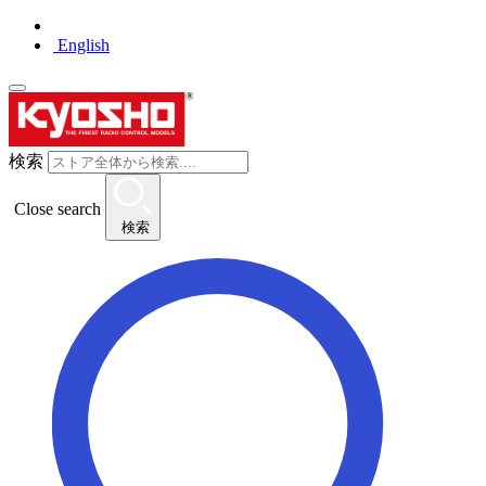
English
検索
Close search
検索