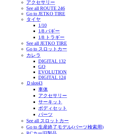
アクセサリー
See all ROUTE 246
Go to JETKO TIRE
タイヤ
1/10
1/8 バギー
1/8 トラギー
See all JETKO TIRE
Go to スロットカー
カレラ
DIGITAL 132
GO
EVOLUTION
DIGITAL 124
Ｄslot43
車体
アクセサリー
サーキット
ボディセット
パーツ
See all スロットカー
Go to 生産終了モデル(パーツ検索用)
RCカー旧製品