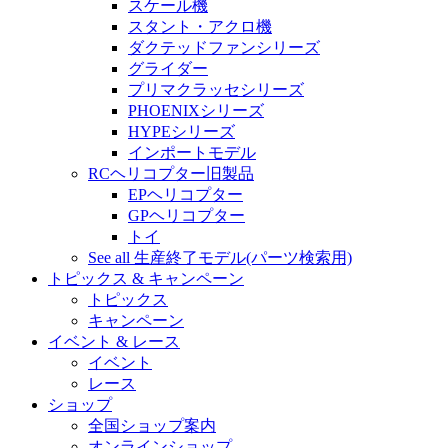
スケール機
スタント・アクロ機
ダクテッドファンシリーズ
グライダー
プリマクラッセシリーズ
PHOENIXシリーズ
HYPEシリーズ
インポートモデル
RCヘリコプター旧製品
EPヘリコプター
GPヘリコプター
トイ
See all 生産終了モデル(パーツ検索用)
トピックス & キャンペーン
トピックス
キャンペーン
イベント & レース
イベント
レース
ショップ
全国ショップ案内
オンラインショップ