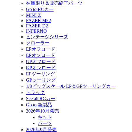
在庫限り＆販売終了パーツ
Go to RCカー
MINI-Z
FAZER Mk2
FAZER D2
INFERNO
ビンテージシリーズ
クローラー
EPオフロード
EPオンロード
GPオフロード
GPオンロード
EPツーリング
GPツーリング
1/8ビッグスケール EP＆GPツーリングカー
トラック
See all RCカー
Go to 新製品
2026年10月発売
キット
パーツ
2026年9月発売