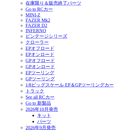
在庫限り＆販売終了パーツ
Go to RCカー
MINI-Z
FAZER Mk2
FAZER D2
INFERNO
ビンテージシリーズ
クローラー
EPオフロード
EPオンロード
GPオフロード
GPオンロード
EPツーリング
GPツーリング
1/8ビッグスケール EP＆GPツーリングカー
トラック
See all RCカー
Go to 新製品
2026年10月発売
キット
パーツ
2026年9月発売