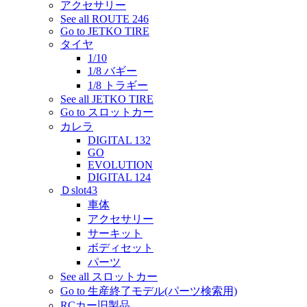
アクセサリー
See all ROUTE 246
Go to JETKO TIRE
タイヤ
1/10
1/8 バギー
1/8 トラギー
See all JETKO TIRE
Go to スロットカー
カレラ
DIGITAL 132
GO
EVOLUTION
DIGITAL 124
Ｄslot43
車体
アクセサリー
サーキット
ボディセット
パーツ
See all スロットカー
Go to 生産終了モデル(パーツ検索用)
RCカー旧製品