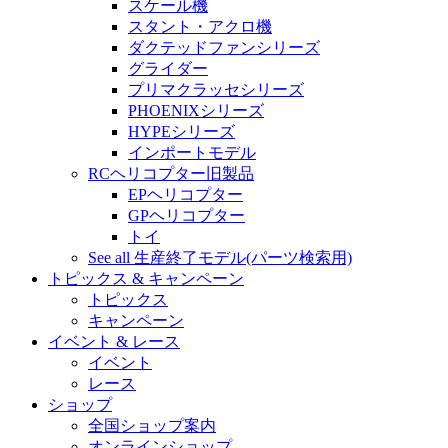
スケール機
スタント・アクロ機
ダクテッドファンシリーズ
グライダー
プリマクラッセシリーズ
PHOENIXシリーズ
HYPEシリーズ
インポートモデル
RCヘリコプター旧製品
EPヘリコプター
GPヘリコプター
トイ
See all 生産終了モデル(パーツ検索用)
トピックス & キャンペーン
トピックス
キャンペーン
イベント & レース
イベント
レース
ショップ
全国ショップ案内
オンラインショップ