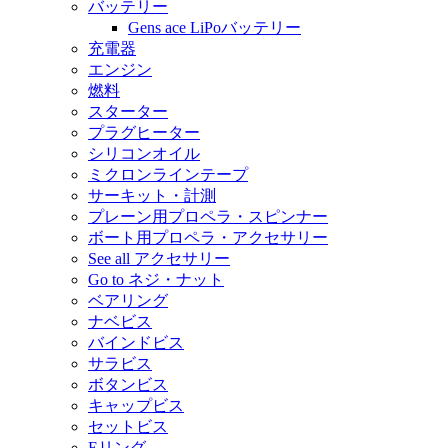
バッテリー
Gens ace LiPoバッテリー
充電器
エンジン
燃料
スターター
プラグヒーター
シリコンオイル
ミクロンラインテープ
サーキット・計測
プレーン用プロペラ・スピンナー
ボート用プロペラ・アクセサリー
See all アクセサリー
Go to ネジ・ナット
ベアリング
ナベビス
バインドビス
サラビス
ボタンビス
キャップビス
セットビス
Eリング