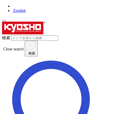
English
検索
Close search
検索