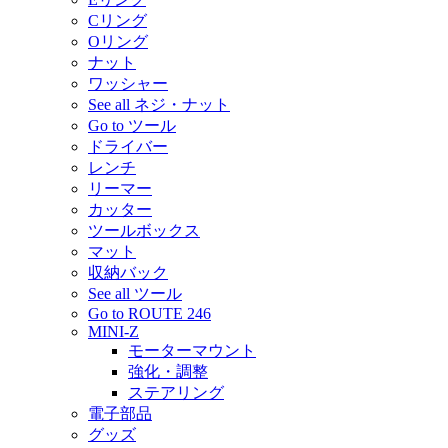
Cリング
Oリング
ナット
ワッシャー
See all ネジ・ナット
Go to ツール
ドライバー
レンチ
リーマー
カッター
ツールボックス
マット
収納バック
See all ツール
Go to ROUTE 246
MINI-Z
モーターマウント
強化・調整
ステアリング
電子部品
グッズ