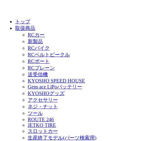
トップ
取扱商品
RCカー
新製品
RCバイク
RCベルトビークル
RCボート
RCプレーン
送受信機
KYOSHO SPEED HOUSE
Gens ace LiPoバッテリー
KYOSHOグッズ
アクセサリー
ネジ・ナット
ツール
ROUTE 246
JETKO TIRE
スロットカー
生産終了モデル(パーツ検索用)