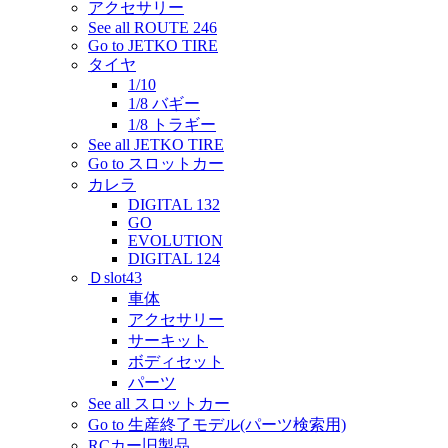
アクセサリー
See all ROUTE 246
Go to JETKO TIRE
タイヤ
1/10
1/8 バギー
1/8 トラギー
See all JETKO TIRE
Go to スロットカー
カレラ
DIGITAL 132
GO
EVOLUTION
DIGITAL 124
Ｄslot43
車体
アクセサリー
サーキット
ボディセット
パーツ
See all スロットカー
Go to 生産終了モデル(パーツ検索用)
RCカー旧製品