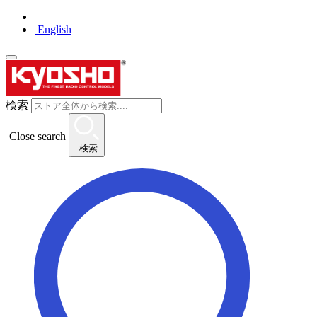
English
検索
Close search
検索