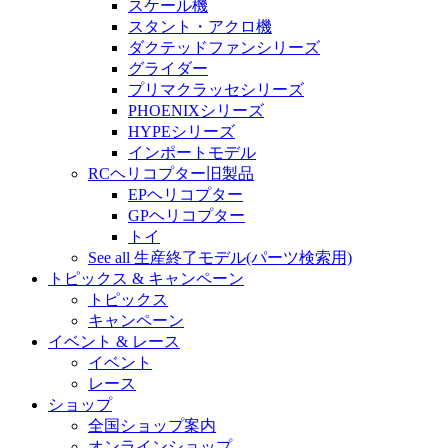
スケール機
スタント・アクロ機
ダクテッドファンシリーズ
グライダー
プリマクラッセシリーズ
PHOENIXシリーズ
HYPEシリーズ
インポートモデル
RCヘリコプター旧製品
EPヘリコプター
GPヘリコプター
トイ
See all 生産終了モデル(パーツ検索用)
トピックス & キャンペーン
トピックス
キャンペーン
イベント & レース
イベント
レース
ショップ
全国ショップ案内
オンラインショップ