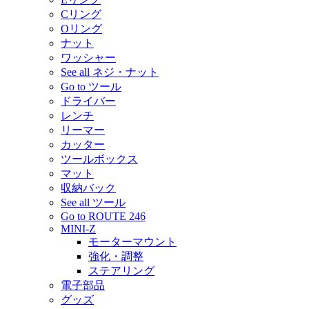
Cリング
Oリング
ナット
ワッシャー
See all ネジ・ナット
Go to ツール
ドライバー
レンチ
リーマー
カッター
ツールボックス
マット
収納バック
See all ツール
Go to ROUTE 246
MINI-Z
モーターマウント
強化・調整
ステアリング
電子部品
グッズ