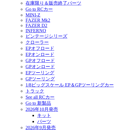
在庫限り＆販売終了パーツ
Go to RCカー
MINI-Z
FAZER Mk2
FAZER D2
INFERNO
ビンテージシリーズ
クローラー
EPオフロード
EPオンロード
GPオフロード
GPオンロード
EPツーリング
GPツーリング
1/8ビッグスケール EP＆GPツーリングカー
トラック
See all RCカー
Go to 新製品
2026年10月発売
キット
パーツ
2026年9月発売