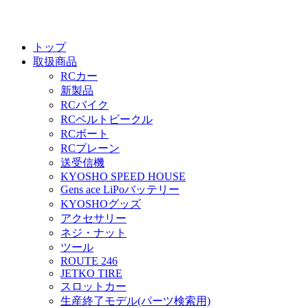
トップ
取扱商品
RCカー
新製品
RCバイク
RCベルトビークル
RCボート
RCプレーン
送受信機
KYOSHO SPEED HOUSE
Gens ace LiPoバッテリー
KYOSHOグッズ
アクセサリー
ネジ・ナット
ツール
ROUTE 246
JETKO TIRE
スロットカー
生産終了モデル(パーツ検索用)