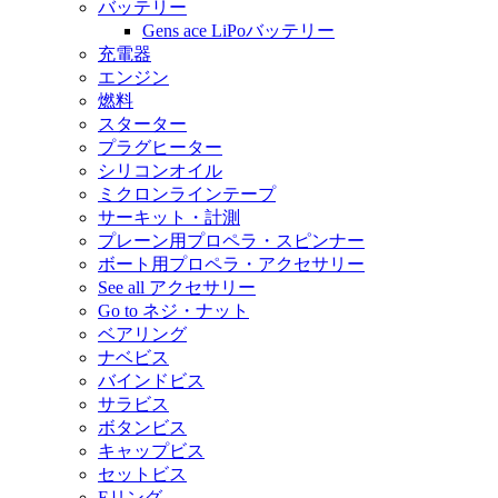
バッテリー
Gens ace LiPoバッテリー
充電器
エンジン
燃料
スターター
プラグヒーター
シリコンオイル
ミクロンラインテープ
サーキット・計測
プレーン用プロペラ・スピンナー
ボート用プロペラ・アクセサリー
See all アクセサリー
Go to ネジ・ナット
ベアリング
ナベビス
バインドビス
サラビス
ボタンビス
キャップビス
セットビス
Eリング