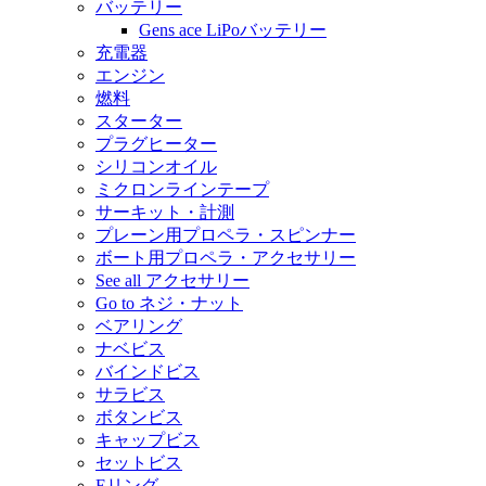
バッテリー
Gens ace LiPoバッテリー
充電器
エンジン
燃料
スターター
プラグヒーター
シリコンオイル
ミクロンラインテープ
サーキット・計測
プレーン用プロペラ・スピンナー
ボート用プロペラ・アクセサリー
See all アクセサリー
Go to ネジ・ナット
ベアリング
ナベビス
バインドビス
サラビス
ボタンビス
キャップビス
セットビス
Eリング