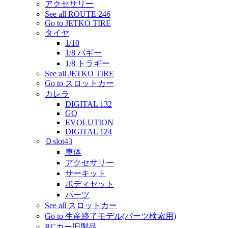
アクセサリー
See all ROUTE 246
Go to JETKO TIRE
タイヤ
1/10
1/8 バギー
1/8 トラギー
See all JETKO TIRE
Go to スロットカー
カレラ
DIGITAL 132
GO
EVOLUTION
DIGITAL 124
Ｄslot43
車体
アクセサリー
サーキット
ボディセット
パーツ
See all スロットカー
Go to 生産終了モデル(パーツ検索用)
RCカー旧製品