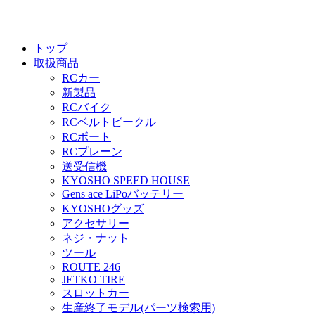
トップ
取扱商品
RCカー
新製品
RCバイク
RCベルトビークル
RCボート
RCプレーン
送受信機
KYOSHO SPEED HOUSE
Gens ace LiPoバッテリー
KYOSHOグッズ
アクセサリー
ネジ・ナット
ツール
ROUTE 246
JETKO TIRE
スロットカー
生産終了モデル(パーツ検索用)