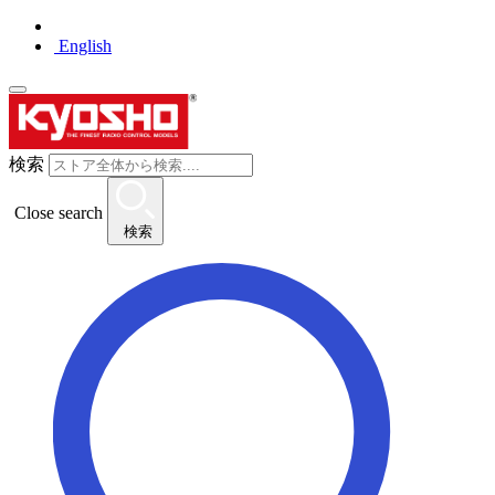
English
検索
Close search
検索