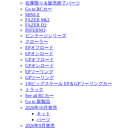
在庫限り＆販売終了パーツ
Go to RCカー
MINI-Z
FAZER Mk2
FAZER D2
INFERNO
ビンテージシリーズ
クローラー
EPオフロード
EPオンロード
GPオフロード
GPオンロード
EPツーリング
GPツーリング
1/8ビッグスケール EP＆GPツーリングカー
トラック
See all RCカー
Go to 新製品
2026年10月発売
キット
パーツ
2026年9月発売