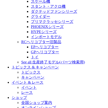
スケール機
スタント・アクロ機
ダクテッドファンシリーズ
グライダー
プリマクラッセシリーズ
PHOENIXシリーズ
HYPEシリーズ
インポートモデル
RCヘリコプター旧製品
EPヘリコプター
GPヘリコプター
トイ
See all 生産終了モデル(パーツ検索用)
トピックス & キャンペーン
トピックス
キャンペーン
イベント & レース
イベント
レース
ショップ
全国ショップ案内
オンラインショップ