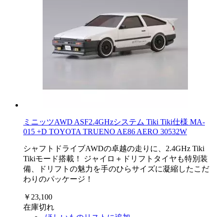
ミニッツAWD ASF2.4GHzシステム Tiki Tiki仕様 MA-
015 +D TOYOTA TRUENO AE86 AERO 30532W
シャフトドライブAWDの卓越の走りに、2.4GHz Tiki
Tikiモード搭載！ ジャイロ＋ドリフトタイヤも特別装
備、ドリフトの魅力を手のひらサイズに凝縮したこだ
わりのパッケージ！
￥23,100
在庫切れ