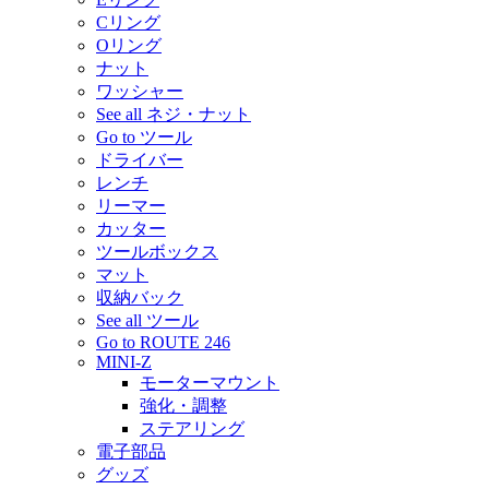
Cリング
Oリング
ナット
ワッシャー
See all ネジ・ナット
Go to ツール
ドライバー
レンチ
リーマー
カッター
ツールボックス
マット
収納バック
See all ツール
Go to ROUTE 246
MINI-Z
モーターマウント
強化・調整
ステアリング
電子部品
グッズ