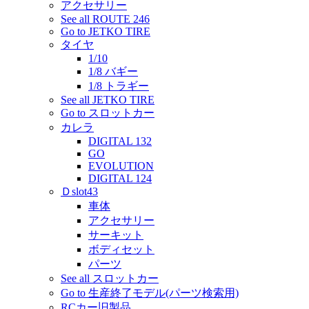
アクセサリー
See all ROUTE 246
Go to JETKO TIRE
タイヤ
1/10
1/8 バギー
1/8 トラギー
See all JETKO TIRE
Go to スロットカー
カレラ
DIGITAL 132
GO
EVOLUTION
DIGITAL 124
Ｄslot43
車体
アクセサリー
サーキット
ボディセット
パーツ
See all スロットカー
Go to 生産終了モデル(パーツ検索用)
RCカー旧製品