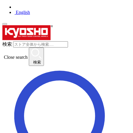
English
検索
Close search
検索