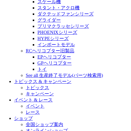
スケール機
スタント・アクロ機
ダクテッドファンシリーズ
グライダー
プリマクラッセシリーズ
PHOENIXシリーズ
HYPEシリーズ
インポートモデル
RCヘリコプター旧製品
EPヘリコプター
GPヘリコプター
トイ
See all 生産終了モデル(パーツ検索用)
トピックス & キャンペーン
トピックス
キャンペーン
イベント & レース
イベント
レース
ショップ
全国ショップ案内
オンラインショップ