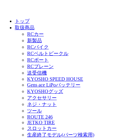
トップ
取扱商品
RCカー
新製品
RCバイク
RCベルトビークル
RCボート
RCプレーン
送受信機
KYOSHO SPEED HOUSE
Gens ace LiPoバッテリー
KYOSHOグッズ
アクセサリー
ネジ・ナット
ツール
ROUTE 246
JETKO TIRE
スロットカー
生産終了モデル(パーツ検索用)