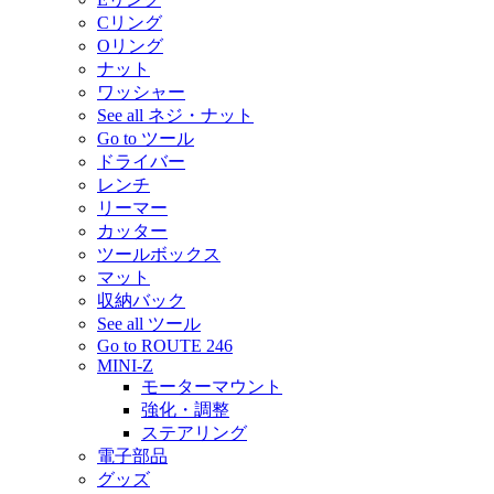
Cリング
Oリング
ナット
ワッシャー
See all ネジ・ナット
Go to ツール
ドライバー
レンチ
リーマー
カッター
ツールボックス
マット
収納バック
See all ツール
Go to ROUTE 246
MINI-Z
モーターマウント
強化・調整
ステアリング
電子部品
グッズ