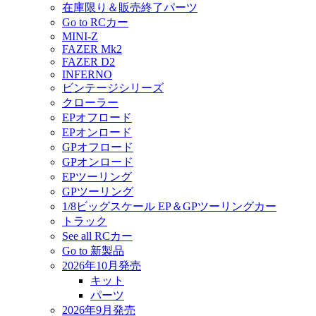
在庫限り＆販売終了パーツ
Go to RCカー
MINI-Z
FAZER Mk2
FAZER D2
INFERNO
ビンテージシリーズ
クローラー
EPオフロード
EPオンロード
GPオフロード
GPオンロード
EPツーリング
GPツーリング
1/8ビッグスケール EP＆GPツーリングカー
トラック
See all RCカー
Go to 新製品
2026年10月発売
キット
パーツ
2026年9月発売