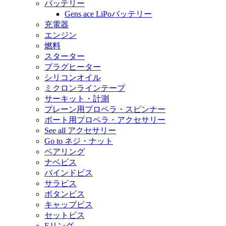
バッテリー
Gens ace LiPoバッテリー
充電器
エンジン
燃料
スターター
プラグヒーター
シリコンオイル
ミクロンラインテープ
サーキット・計測
プレーン用プロペラ・スピンナー
ボート用プロペラ・アクセサリー
See all アクセサリー
Go to ネジ・ナット
ベアリング
ナベビス
バインドビス
サラビス
ボタンビス
キャップビス
セットビス
Eリング