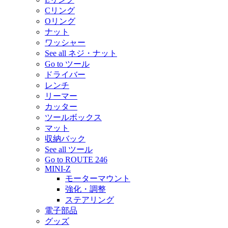
Cリング
Oリング
ナット
ワッシャー
See all ネジ・ナット
Go to ツール
ドライバー
レンチ
リーマー
カッター
ツールボックス
マット
収納バック
See all ツール
Go to ROUTE 246
MINI-Z
モーターマウント
強化・調整
ステアリング
電子部品
グッズ