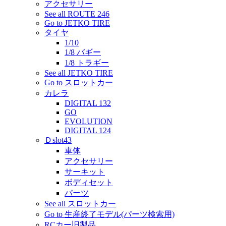
アクセサリー
See all ROUTE 246
Go to JETKO TIRE
タイヤ
1/10
1/8 バギー
1/8 トラギー
See all JETKO TIRE
Go to スロットカー
カレラ
DIGITAL 132
GO
EVOLUTION
DIGITAL 124
Ｄslot43
車体
アクセサリー
サーキット
ボディセット
パーツ
See all スロットカー
Go to 生産終了モデル(パーツ検索用)
RCカー旧製品