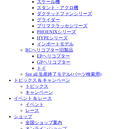
スケール機
スタント・アクロ機
ダクテッドファンシリーズ
グライダー
プリマクラッセシリーズ
PHOENIXシリーズ
HYPEシリーズ
インポートモデル
RCヘリコプター旧製品
EPヘリコプター
GPヘリコプター
トイ
See all 生産終了モデル(パーツ検索用)
トピックス & キャンペーン
トピックス
キャンペーン
イベント & レース
イベント
レース
ショップ
全国ショップ案内
オンラインショップ