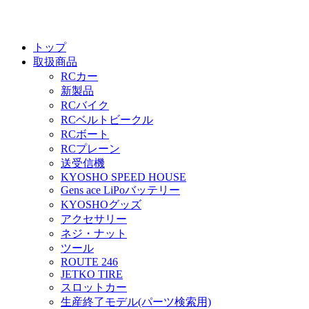
トップ
取扱商品
RCカー
新製品
RCバイク
RCベルトビークル
RCボート
RCプレーン
送受信機
KYOSHO SPEED HOUSE
Gens ace LiPoバッテリー
KYOSHOグッズ
アクセサリー
ネジ・ナット
ツール
ROUTE 246
JETKO TIRE
スロットカー
生産終了モデル(パーツ検索用)