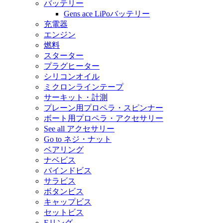
バッテリー
Gens ace LiPoバッテリー
充電器
エンジン
燃料
スターター
プラグヒーター
シリコンオイル
ミクロンラインテープ
サーキット・計測
プレーン用プロペラ・スピンナー
ボート用プロペラ・アクセサリー
See all アクセサリー
Go to ネジ・ナット
ベアリング
ナベビス
バインドビス
サラビス
ボタンビス
キャップビス
セットビス
Eリング