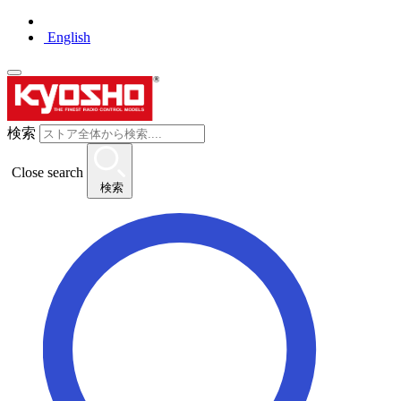
English
検索
Close search
検索