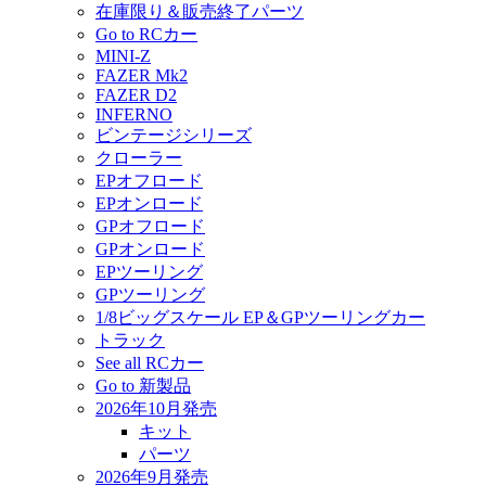
在庫限り＆販売終了パーツ
Go to RCカー
MINI-Z
FAZER Mk2
FAZER D2
INFERNO
ビンテージシリーズ
クローラー
EPオフロード
EPオンロード
GPオフロード
GPオンロード
EPツーリング
GPツーリング
1/8ビッグスケール EP＆GPツーリングカー
トラック
See all RCカー
Go to 新製品
2026年10月発売
キット
パーツ
2026年9月発売