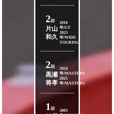
2
回
2016
年/GT
片山
2023
和久
年/WIDE
TOURING
2
回
2024
年/MASTERS
黒瀬
2025
将孝
年/MASTERS
1
回
2003