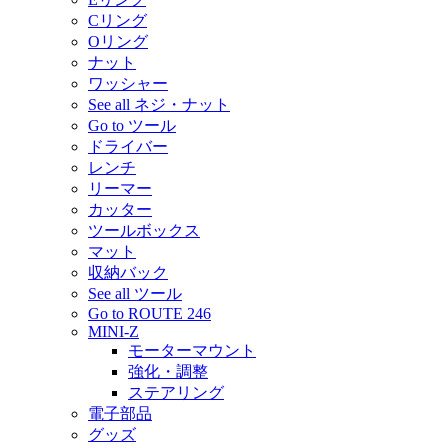
Cリング
Oリング
ナット
ワッシャー
See all ネジ・ナット
Go to ツール
ドライバー
レンチ
リーマー
カッター
ツールボックス
マット
収納バック
See all ツール
Go to ROUTE 246
MINI-Z
モーターマウント
強化・調整
ステアリング
電子部品
グッズ