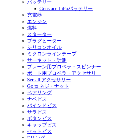
バッテリー
Gens ace LiPoバッテリー
充電器
エンジン
燃料
スターター
プラグヒーター
シリコンオイル
ミクロンラインテープ
サーキット・計測
プレーン用プロペラ・スピンナー
ボート用プロペラ・アクセサリー
See all アクセサリー
Go to ネジ・ナット
ベアリング
ナベビス
バインドビス
サラビス
ボタンビス
キャップビス
セットビス
Eリング