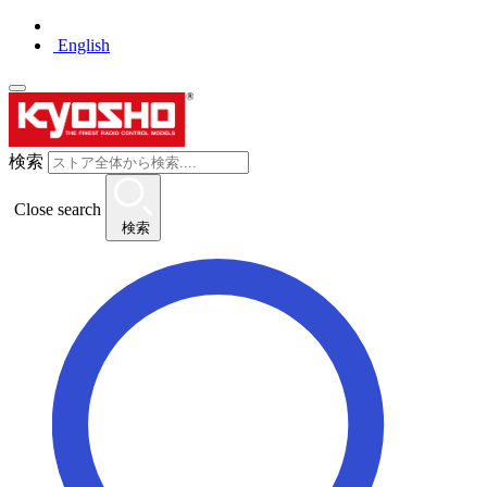
English
検索
Close search
検索