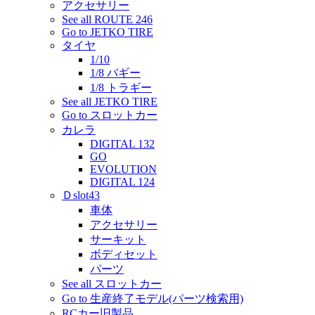
アクセサリー
See all ROUTE 246
Go to JETKO TIRE
タイヤ
1/10
1/8 バギー
1/8 トラギー
See all JETKO TIRE
Go to スロットカー
カレラ
DIGITAL 132
GO
EVOLUTION
DIGITAL 124
Ｄslot43
車体
アクセサリー
サーキット
ボディセット
パーツ
See all スロットカー
Go to 生産終了モデル(パーツ検索用)
RCカー旧製品