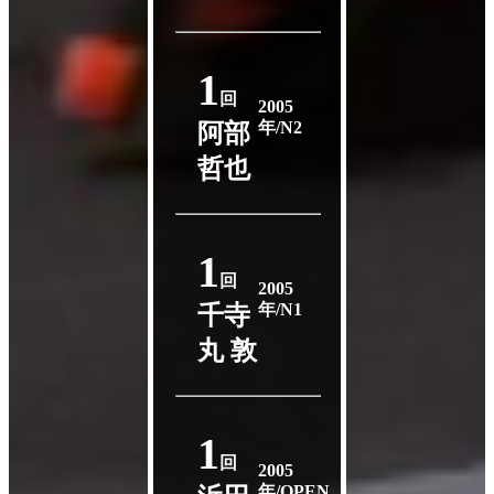
1
回
2005
年/N2
阿部
哲也
1
回
2005
年/N1
千寺
丸 敦
1
回
2005
年/OPEN