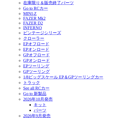
在庫限り＆販売終了パーツ
Go to RCカー
MINI-Z
FAZER Mk2
FAZER D2
INFERNO
ビンテージシリーズ
クローラー
EPオフロード
EPオンロード
GPオフロード
GPオンロード
EPツーリング
GPツーリング
1/8ビッグスケール EP＆GPツーリングカー
トラック
See all RCカー
Go to 新製品
2026年10月発売
キット
パーツ
2026年9月発売