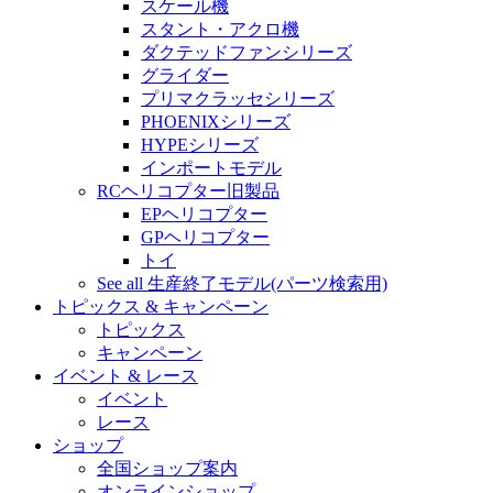
スケール機
スタント・アクロ機
ダクテッドファンシリーズ
グライダー
プリマクラッセシリーズ
PHOENIXシリーズ
HYPEシリーズ
インポートモデル
RCヘリコプター旧製品
EPヘリコプター
GPヘリコプター
トイ
See all 生産終了モデル(パーツ検索用)
トピックス & キャンペーン
トピックス
キャンペーン
イベント & レース
イベント
レース
ショップ
全国ショップ案内
オンラインショップ