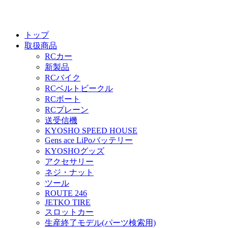
トップ
取扱商品
RCカー
新製品
RCバイク
RCベルトビークル
RCボート
RCプレーン
送受信機
KYOSHO SPEED HOUSE
Gens ace LiPoバッテリー
KYOSHOグッズ
アクセサリー
ネジ・ナット
ツール
ROUTE 246
JETKO TIRE
スロットカー
生産終了モデル(パーツ検索用)