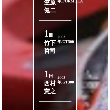
年/FORMULA
笠原
健二
1
回
2003
年/GT500
竹下
哲司
1
回
2003
年/GT300
西村
憲之