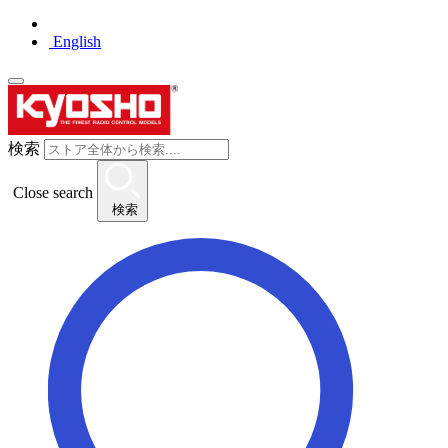
English
検索
Close search
検索