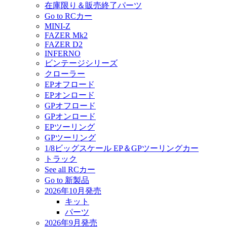
在庫限り＆販売終了パーツ
Go to RCカー
MINI-Z
FAZER Mk2
FAZER D2
INFERNO
ビンテージシリーズ
クローラー
EPオフロード
EPオンロード
GPオフロード
GPオンロード
EPツーリング
GPツーリング
1/8ビッグスケール EP＆GPツーリングカー
トラック
See all RCカー
Go to 新製品
2026年10月発売
キット
パーツ
2026年9月発売