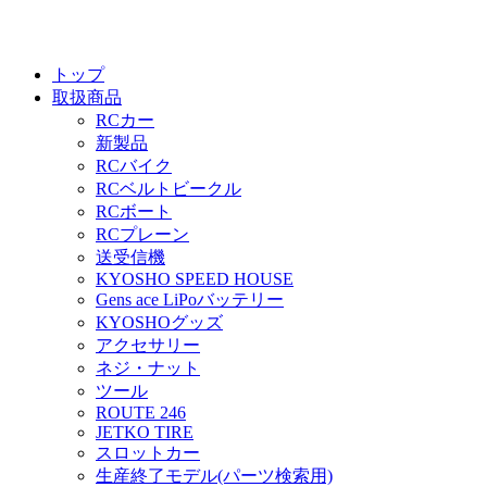
トップ
取扱商品
RCカー
新製品
RCバイク
RCベルトビークル
RCボート
RCプレーン
送受信機
KYOSHO SPEED HOUSE
Gens ace LiPoバッテリー
KYOSHOグッズ
アクセサリー
ネジ・ナット
ツール
ROUTE 246
JETKO TIRE
スロットカー
生産終了モデル(パーツ検索用)