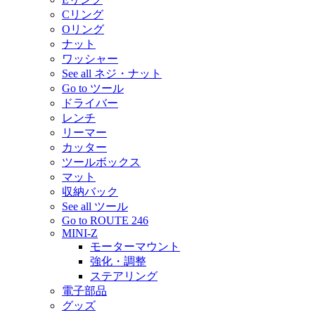
Cリング
Oリング
ナット
ワッシャー
See all ネジ・ナット
Go to ツール
ドライバー
レンチ
リーマー
カッター
ツールボックス
マット
収納バック
See all ツール
Go to ROUTE 246
MINI-Z
モーターマウント
強化・調整
ステアリング
電子部品
グッズ