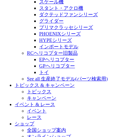
スケール機
スタント・アクロ機
ダクテッドファンシリーズ
グライダー
プリマクラッセシリーズ
PHOENIXシリーズ
HYPEシリーズ
インポートモデル
RCヘリコプター旧製品
EPヘリコプター
GPヘリコプター
トイ
See all 生産終了モデル(パーツ検索用)
トピックス & キャンペーン
トピックス
キャンペーン
イベント & レース
イベント
レース
ショップ
全国ショップ案内
オンラインショップ