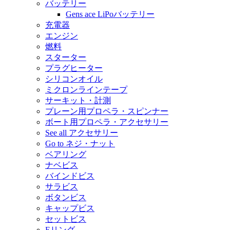
バッテリー
Gens ace LiPoバッテリー
充電器
エンジン
燃料
スターター
プラグヒーター
シリコンオイル
ミクロンラインテープ
サーキット・計測
プレーン用プロペラ・スピンナー
ボート用プロペラ・アクセサリー
See all アクセサリー
Go to ネジ・ナット
ベアリング
ナベビス
バインドビス
サラビス
ボタンビス
キャップビス
セットビス
Eリング