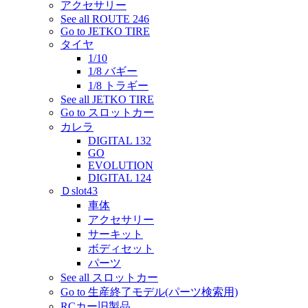
アクセサリー
See all ROUTE 246
Go to JETKO TIRE
タイヤ
1/10
1/8 バギー
1/8 トラギー
See all JETKO TIRE
Go to スロットカー
カレラ
DIGITAL 132
GO
EVOLUTION
DIGITAL 124
Ｄslot43
車体
アクセサリー
サーキット
ボディセット
パーツ
See all スロットカー
Go to 生産終了モデル(パーツ検索用)
RCカー旧製品