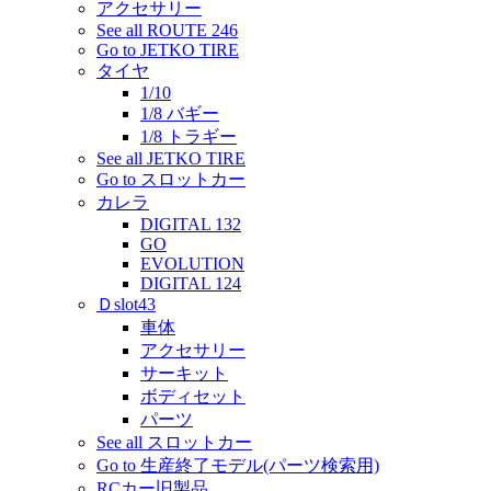
アクセサリー
See all ROUTE 246
Go to JETKO TIRE
タイヤ
1/10
1/8 バギー
1/8 トラギー
See all JETKO TIRE
Go to スロットカー
カレラ
DIGITAL 132
GO
EVOLUTION
DIGITAL 124
Ｄslot43
車体
アクセサリー
サーキット
ボディセット
パーツ
See all スロットカー
Go to 生産終了モデル(パーツ検索用)
RCカー旧製品