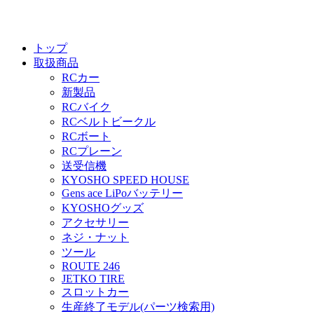
トップ
取扱商品
RCカー
新製品
RCバイク
RCベルトビークル
RCボート
RCプレーン
送受信機
KYOSHO SPEED HOUSE
Gens ace LiPoバッテリー
KYOSHOグッズ
アクセサリー
ネジ・ナット
ツール
ROUTE 246
JETKO TIRE
スロットカー
生産終了モデル(パーツ検索用)