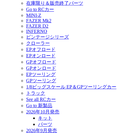
在庫限り＆販売終了パーツ
Go to RCカー
MINI-Z
FAZER Mk2
FAZER D2
INFERNO
ビンテージシリーズ
クローラー
EPオフロード
EPオンロード
GPオフロード
GPオンロード
EPツーリング
GPツーリング
1/8ビッグスケール EP＆GPツーリングカー
トラック
See all RCカー
Go to 新製品
2026年10月発売
キット
パーツ
2026年9月発売