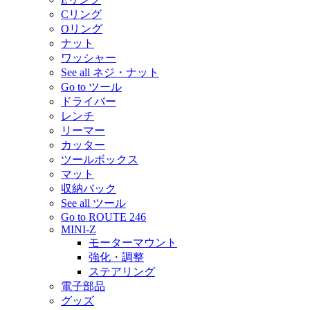
Cリング
Oリング
ナット
ワッシャー
See all ネジ・ナット
Go to ツール
ドライバー
レンチ
リーマー
カッター
ツールボックス
マット
収納バック
See all ツール
Go to ROUTE 246
MINI-Z
モーターマウント
強化・調整
ステアリング
電子部品
グッズ