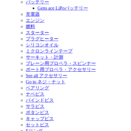
バッテリー
Gens ace LiPoバッテリー
充電器
エンジン
燃料
スターター
プラグヒーター
シリコンオイル
ミクロンラインテープ
サーキット・計測
プレーン用プロペラ・スピンナー
ボート用プロペラ・アクセサリー
See all アクセサリー
Go to ネジ・ナット
ベアリング
ナベビス
バインドビス
サラビス
ボタンビス
キャップビス
セットビス
Eリング