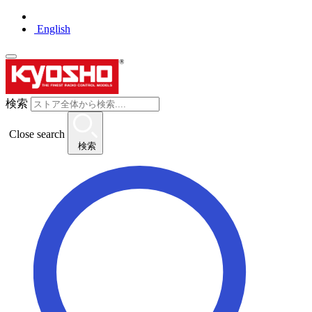
English
検索
Close search
検索