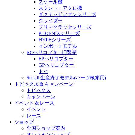
スケール機
スタント・アクロ機
ダクテッドファンシリーズ
グライダー
プリマクラッセシリーズ
PHOENIXシリーズ
HYPEシリーズ
インポートモデル
RCヘリコプター旧製品
EPヘリコプター
GPヘリコプター
トイ
See all 生産終了モデル(パーツ検索用)
トピックス & キャンペーン
トピックス
キャンペーン
イベント & レース
イベント
レース
ショップ
全国ショップ案内
オンラインショップ