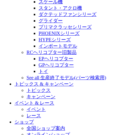
スケール機
スタント・アクロ機
ダクテッドファンシリーズ
グライダー
プリマクラッセシリーズ
PHOENIXシリーズ
HYPEシリーズ
インポートモデル
RCヘリコプター旧製品
EPヘリコプター
GPヘリコプター
トイ
See all 生産終了モデル(パーツ検索用)
トピックス & キャンペーン
トピックス
キャンペーン
イベント & レース
イベント
レース
ショップ
全国ショップ案内
オンラインショップ