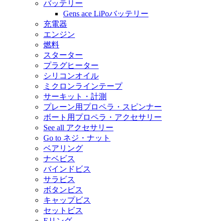
バッテリー
Gens ace LiPoバッテリー
充電器
エンジン
燃料
スターター
プラグヒーター
シリコンオイル
ミクロンラインテープ
サーキット・計測
プレーン用プロペラ・スピンナー
ボート用プロペラ・アクセサリー
See all アクセサリー
Go to ネジ・ナット
ベアリング
ナベビス
バインドビス
サラビス
ボタンビス
キャップビス
セットビス
Eリング