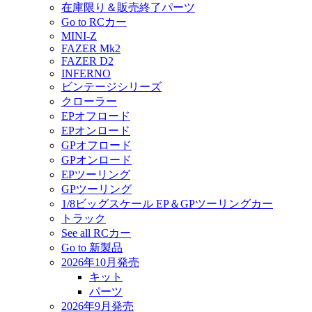
在庫限り＆販売終了パーツ
Go to RCカー
MINI-Z
FAZER Mk2
FAZER D2
INFERNO
ビンテージシリーズ
クローラー
EPオフロード
EPオンロード
GPオフロード
GPオンロード
EPツーリング
GPツーリング
1/8ビッグスケール EP＆GPツーリングカー
トラック
See all RCカー
Go to 新製品
2026年10月発売
キット
パーツ
2026年9月発売