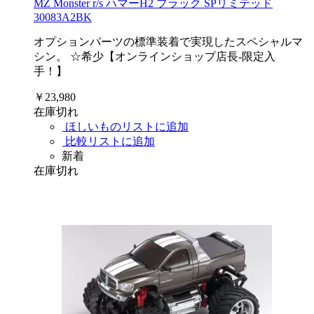
MZ Monster r/s ハマーH2 ブラック SPリミテッド
30083A2BK
オプションパーツの標準装着で実現したスペシャルマ
シン。 ☆希少【オンラインショップ店長-限定入
手！】
￥23,980
在庫切れ
ほしいものリストに追加
比較リストに追加
新着
在庫切れ