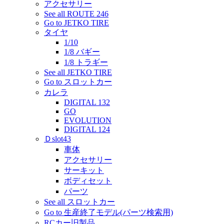
アクセサリー
See all ROUTE 246
Go to JETKO TIRE
タイヤ
1/10
1/8 バギー
1/8 トラギー
See all JETKO TIRE
Go to スロットカー
カレラ
DIGITAL 132
GO
EVOLUTION
DIGITAL 124
Ｄslot43
車体
アクセサリー
サーキット
ボディセット
パーツ
See all スロットカー
Go to 生産終了モデル(パーツ検索用)
RCカー旧製品