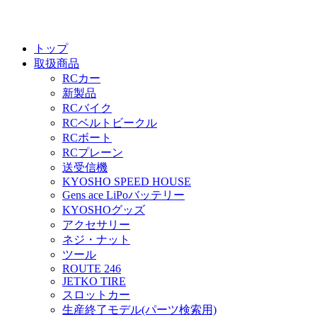
トップ
取扱商品
RCカー
新製品
RCバイク
RCベルトビークル
RCボート
RCプレーン
送受信機
KYOSHO SPEED HOUSE
Gens ace LiPoバッテリー
KYOSHOグッズ
アクセサリー
ネジ・ナット
ツール
ROUTE 246
JETKO TIRE
スロットカー
生産終了モデル(パーツ検索用)