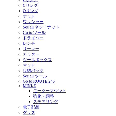
Cリング
Oリング
ナット
ワッシャー
See all ネジ・ナット
Go to ツール
ドライバー
レンチ
リーマー
カッター
ツールボックス
マット
収納バック
See all ツール
Go to ROUTE 246
MINI-Z
モーターマウント
強化・調整
ステアリング
電子部品
グッズ