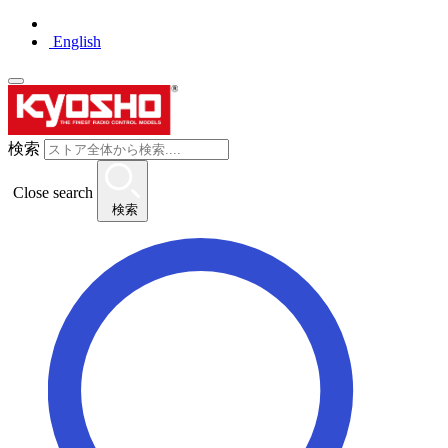
English
検索
Close search
検索