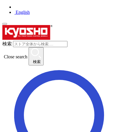
English
検索
Close search
検索