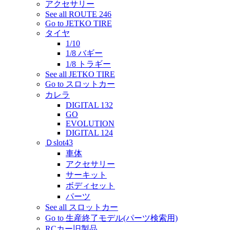
アクセサリー
See all ROUTE 246
Go to JETKO TIRE
タイヤ
1/10
1/8 バギー
1/8 トラギー
See all JETKO TIRE
Go to スロットカー
カレラ
DIGITAL 132
GO
EVOLUTION
DIGITAL 124
Ｄslot43
車体
アクセサリー
サーキット
ボディセット
パーツ
See all スロットカー
Go to 生産終了モデル(パーツ検索用)
RCカー旧製品