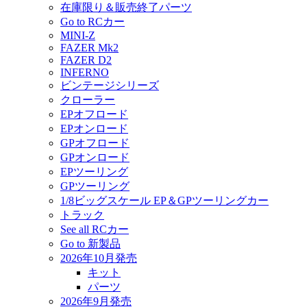
在庫限り＆販売終了パーツ
Go to RCカー
MINI-Z
FAZER Mk2
FAZER D2
INFERNO
ビンテージシリーズ
クローラー
EPオフロード
EPオンロード
GPオフロード
GPオンロード
EPツーリング
GPツーリング
1/8ビッグスケール EP＆GPツーリングカー
トラック
See all RCカー
Go to 新製品
2026年10月発売
キット
パーツ
2026年9月発売