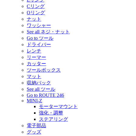
Cリング
Oリング
ナット
ワッシャー
See all ネジ・ナット
Go to ツール
ドライバー
レンチ
リーマー
カッター
ツールボックス
マット
収納バック
See all ツール
Go to ROUTE 246
MINI-Z
モーターマウント
強化・調整
ステアリング
電子部品
グッズ