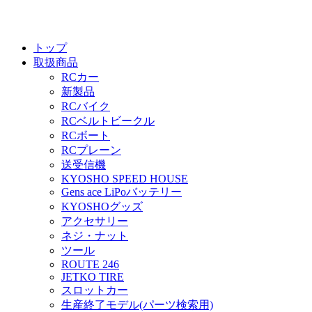
トップ
取扱商品
RCカー
新製品
RCバイク
RCベルトビークル
RCボート
RCプレーン
送受信機
KYOSHO SPEED HOUSE
Gens ace LiPoバッテリー
KYOSHOグッズ
アクセサリー
ネジ・ナット
ツール
ROUTE 246
JETKO TIRE
スロットカー
生産終了モデル(パーツ検索用)