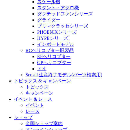
スケール機
スタント・アクロ機
ダクテッドファンシリーズ
グライダー
プリマクラッセシリーズ
PHOENIXシリーズ
HYPEシリーズ
インポートモデル
RCヘリコプター旧製品
EPヘリコプター
GPヘリコプター
トイ
See all 生産終了モデル(パーツ検索用)
トピックス & キャンペーン
トピックス
キャンペーン
イベント & レース
イベント
レース
ショップ
全国ショップ案内
オンラインショップ