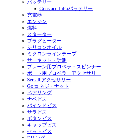
バッテリー
Gens ace LiPoバッテリー
充電器
エンジン
燃料
スターター
プラグヒーター
シリコンオイル
ミクロンラインテープ
サーキット・計測
プレーン用プロペラ・スピンナー
ボート用プロペラ・アクセサリー
See all アクセサリー
Go to ネジ・ナット
ベアリング
ナベビス
バインドビス
サラビス
ボタンビス
キャップビス
セットビス
Eリング