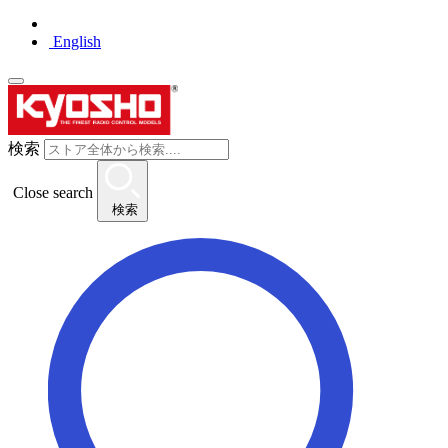
English
検索
Close search
検索