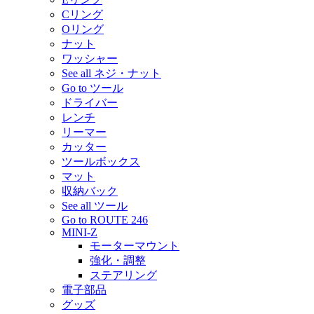
Cリング
Oリング
ナット
ワッシャー
See all ネジ・ナット
Go to ツール
ドライバー
レンチ
リーマー
カッター
ツールボックス
マット
収納バック
See all ツール
Go to ROUTE 246
MINI-Z
モーターマウント
強化・調整
ステアリング
電子部品
グッズ