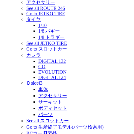
アクセサリー
See all ROUTE 246
Go to JETKO TIRE
タイヤ
1/10
1/8 バギー
1/8 トラギー
See all JETKO TIRE
Go to スロットカー
カレラ
DIGITAL 132
GO
EVOLUTION
DIGITAL 124
Ｄslot43
車体
アクセサリー
サーキット
ボディセット
パーツ
See all スロットカー
Go to 生産終了モデル(パーツ検索用)
RCカー旧製品