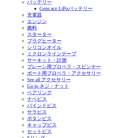
バッテリー
Gens ace LiPoバッテリー
充電器
エンジン
燃料
スターター
プラグヒーター
シリコンオイル
ミクロンラインテープ
サーキット・計測
プレーン用プロペラ・スピンナー
ボート用プロペラ・アクセサリー
See all アクセサリー
Go to ネジ・ナット
ベアリング
ナベビス
バインドビス
サラビス
ボタンビス
キャップビス
セットビス
Eリング