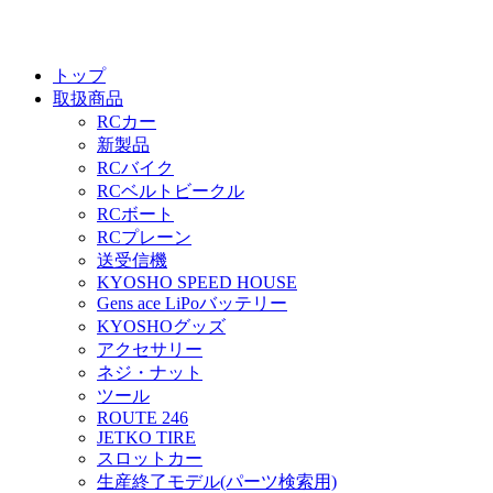
トップ
取扱商品
RCカー
新製品
RCバイク
RCベルトビークル
RCボート
RCプレーン
送受信機
KYOSHO SPEED HOUSE
Gens ace LiPoバッテリー
KYOSHOグッズ
アクセサリー
ネジ・ナット
ツール
ROUTE 246
JETKO TIRE
スロットカー
生産終了モデル(パーツ検索用)