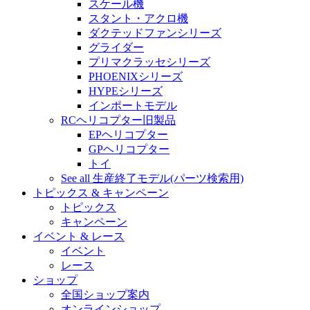
スケール機
スタント・アクロ機
ダクテッドファンシリーズ
グライダー
プリマクラッセシリーズ
PHOENIXシリーズ
HYPEシリーズ
インポートモデル
RCヘリコプター旧製品
EPヘリコプター
GPヘリコプター
トイ
See all 生産終了モデル(パーツ検索用)
トピックス & キャンペーン
トピックス
キャンペーン
イベント & レース
イベント
レース
ショップ
全国ショップ案内
オンラインショップ