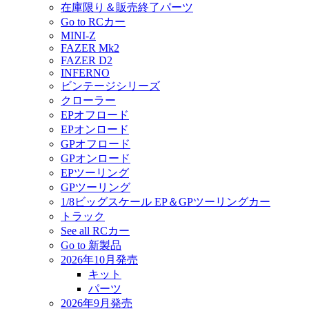
在庫限り＆販売終了パーツ
Go to RCカー
MINI-Z
FAZER Mk2
FAZER D2
INFERNO
ビンテージシリーズ
クローラー
EPオフロード
EPオンロード
GPオフロード
GPオンロード
EPツーリング
GPツーリング
1/8ビッグスケール EP＆GPツーリングカー
トラック
See all RCカー
Go to 新製品
2026年10月発売
キット
パーツ
2026年9月発売