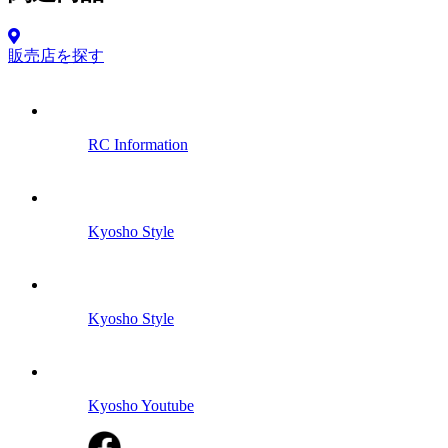
販売店を探す
RC Information
Kyosho Style
Kyosho Style
Kyosho Youtube