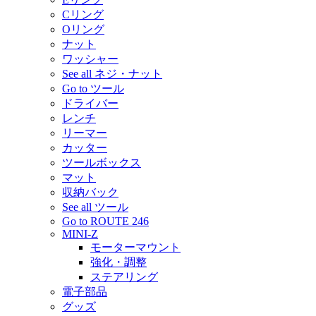
Cリング
Oリング
ナット
ワッシャー
See all ネジ・ナット
Go to ツール
ドライバー
レンチ
リーマー
カッター
ツールボックス
マット
収納バック
See all ツール
Go to ROUTE 246
MINI-Z
モーターマウント
強化・調整
ステアリング
電子部品
グッズ