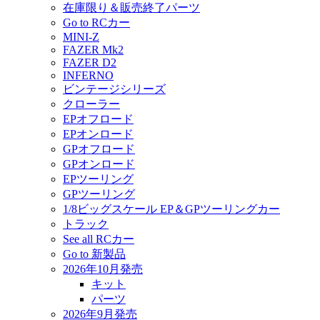
在庫限り＆販売終了パーツ
Go to RCカー
MINI-Z
FAZER Mk2
FAZER D2
INFERNO
ビンテージシリーズ
クローラー
EPオフロード
EPオンロード
GPオフロード
GPオンロード
EPツーリング
GPツーリング
1/8ビッグスケール EP＆GPツーリングカー
トラック
See all RCカー
Go to 新製品
2026年10月発売
キット
パーツ
2026年9月発売