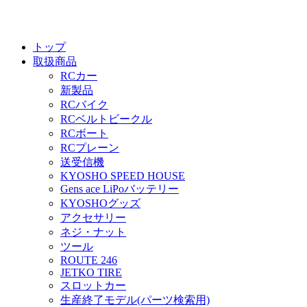
トップ
取扱商品
RCカー
新製品
RCバイク
RCベルトビークル
RCボート
RCプレーン
送受信機
KYOSHO SPEED HOUSE
Gens ace LiPoバッテリー
KYOSHOグッズ
アクセサリー
ネジ・ナット
ツール
ROUTE 246
JETKO TIRE
スロットカー
生産終了モデル(パーツ検索用)