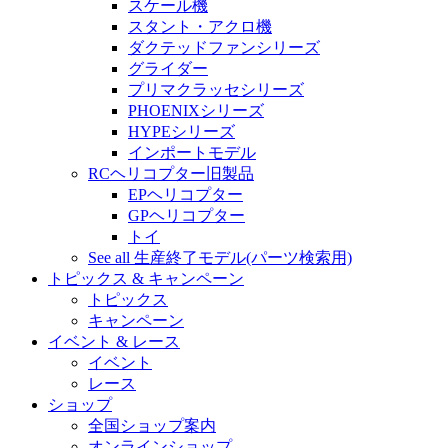
スケール機
スタント・アクロ機
ダクテッドファンシリーズ
グライダー
プリマクラッセシリーズ
PHOENIXシリーズ
HYPEシリーズ
インポートモデル
RCヘリコプター旧製品
EPヘリコプター
GPヘリコプター
トイ
See all 生産終了モデル(パーツ検索用)
トピックス & キャンペーン
トピックス
キャンペーン
イベント & レース
イベント
レース
ショップ
全国ショップ案内
オンラインショップ