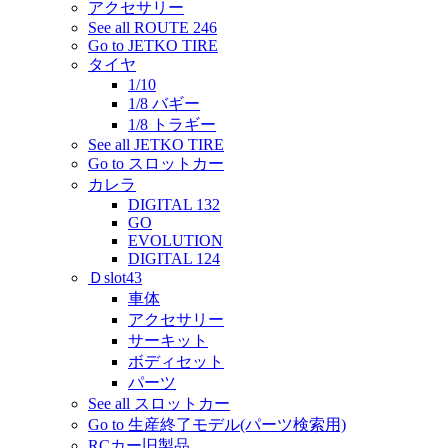
アクセサリー
See all ROUTE 246
Go to JETKO TIRE
タイヤ
1/10
1/8 バギー
1/8 トラギー
See all JETKO TIRE
Go to スロットカー
カレラ
DIGITAL 132
GO
EVOLUTION
DIGITAL 124
Ｄslot43
車体
アクセサリー
サーキット
ボディセット
パーツ
See all スロットカー
Go to 生産終了モデル(パーツ検索用)
RCカー旧製品