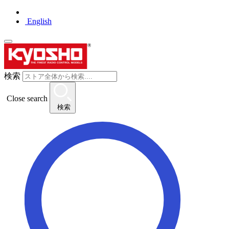
English
検索
Close search
検索