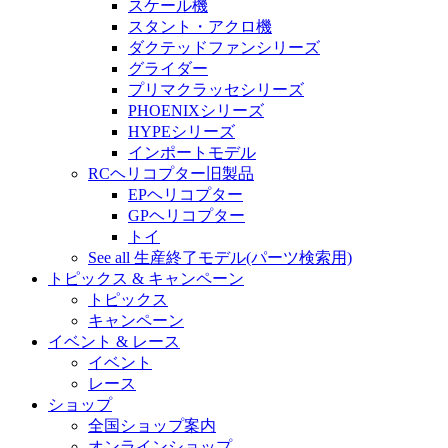
スケール機
スタント・アクロ機
ダクテッドファンシリーズ
グライダー
プリマクラッセシリーズ
PHOENIXシリーズ
HYPEシリーズ
インポートモデル
RCヘリコプター旧製品
EPヘリコプター
GPヘリコプター
トイ
See all 生産終了モデル(パーツ検索用)
トピックス & キャンペーン
トピックス
キャンペーン
イベント & レース
イベント
レース
ショップ
全国ショップ案内
オンラインショップ