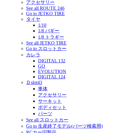
アクセサリー
See all ROUTE 246
Go to JETKO TIRE
タイヤ
1/10
1/8 バギー
1/8 トラギー
See all JETKO TIRE
Go to スロットカー
カレラ
DIGITAL 132
GO
EVOLUTION
DIGITAL 124
Ｄslot43
車体
アクセサリー
サーキット
ボディセット
パーツ
See all スロットカー
Go to 生産終了モデル(パーツ検索用)
RCカー旧製品