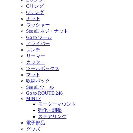
Cリング
Oリング
ナット
ワッシャー
See all ネジ・ナット
Go to ツール
ドライバー
レンチ
リーマー
カッター
ツールボックス
マット
収納バック
See all ツール
Go to ROUTE 246
MINI-Z
モーターマウント
強化・調整
ステアリング
電子部品
グッズ