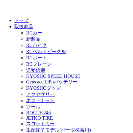
トップ
取扱商品
RCカー
新製品
RCバイク
RCベルトビークル
RCボート
RCプレーン
送受信機
KYOSHO SPEED HOUSE
Gens ace LiPoバッテリー
KYOSHOグッズ
アクセサリー
ネジ・ナット
ツール
ROUTE 246
JETKO TIRE
スロットカー
生産終了モデル(パーツ検索用)