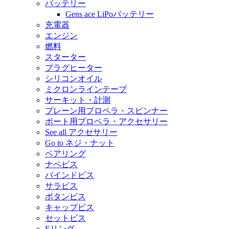
バッテリー
Gens ace LiPoバッテリー
充電器
エンジン
燃料
スターター
プラグヒーター
シリコンオイル
ミクロンラインテープ
サーキット・計測
プレーン用プロペラ・スピンナー
ボート用プロペラ・アクセサリー
See all アクセサリー
Go to ネジ・ナット
ベアリング
ナベビス
バインドビス
サラビス
ボタンビス
キャップビス
セットビス
Eリング