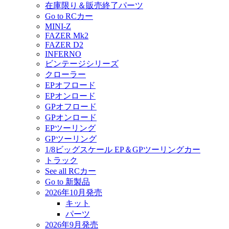
在庫限り＆販売終了パーツ
Go to RCカー
MINI-Z
FAZER Mk2
FAZER D2
INFERNO
ビンテージシリーズ
クローラー
EPオフロード
EPオンロード
GPオフロード
GPオンロード
EPツーリング
GPツーリング
1/8ビッグスケール EP＆GPツーリングカー
トラック
See all RCカー
Go to 新製品
2026年10月発売
キット
パーツ
2026年9月発売