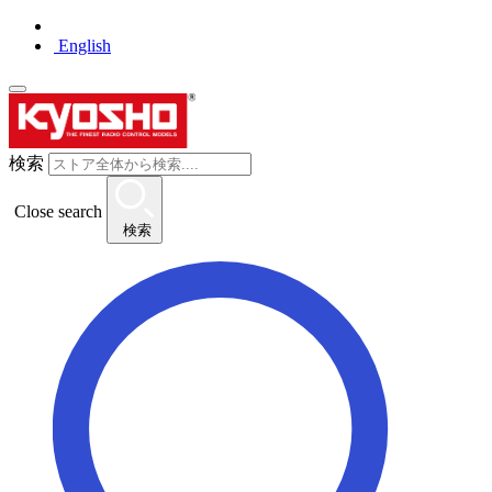
English
検索
Close search
検索