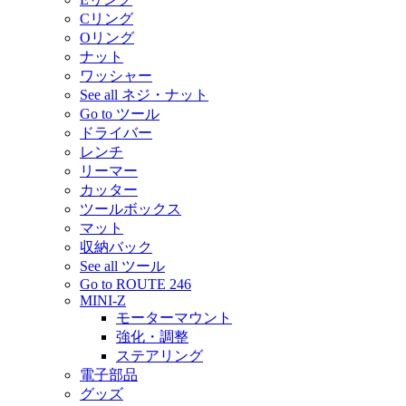
Cリング
Oリング
ナット
ワッシャー
See all ネジ・ナット
Go to ツール
ドライバー
レンチ
リーマー
カッター
ツールボックス
マット
収納バック
See all ツール
Go to ROUTE 246
MINI-Z
モーターマウント
強化・調整
ステアリング
電子部品
グッズ