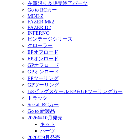
在庫限り＆販売終了パーツ
Go to RCカー
MINI-Z
FAZER Mk2
FAZER D2
INFERNO
ビンテージシリーズ
クローラー
EPオフロード
EPオンロード
GPオフロード
GPオンロード
EPツーリング
GPツーリング
1/8ビッグスケール EP＆GPツーリングカー
トラック
See all RCカー
Go to 新製品
2026年10月発売
キット
パーツ
2026年9月発売