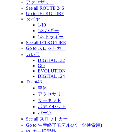
アクセサリー
See all ROUTE 246
Go to JETKO TIRE
タイヤ
1/10
1/8 バギー
1/8 トラギー
See all JETKO TIRE
Go to スロットカー
カレラ
DIGITAL 132
GO
EVOLUTION
DIGITAL 124
Ｄslot43
車体
アクセサリー
サーキット
ボディセット
パーツ
See all スロットカー
Go to 生産終了モデル(パーツ検索用)
RCカー旧製品