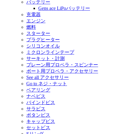
バッテリー
Gens ace LiPoバッテリー
充電器
エンジン
燃料
スターター
プラグヒーター
シリコンオイル
ミクロンラインテープ
サーキット・計測
プレーン用プロペラ・スピンナー
ボート用プロペラ・アクセサリー
See all アクセサリー
Go to ネジ・ナット
ベアリング
ナベビス
バインドビス
サラビス
ボタンビス
キャップビス
セットビス
Eリング