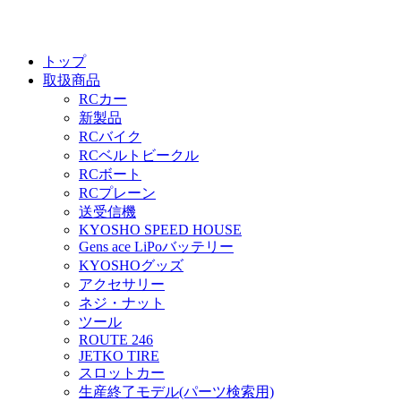
トップ
取扱商品
RCカー
新製品
RCバイク
RCベルトビークル
RCボート
RCプレーン
送受信機
KYOSHO SPEED HOUSE
Gens ace LiPoバッテリー
KYOSHOグッズ
アクセサリー
ネジ・ナット
ツール
ROUTE 246
JETKO TIRE
スロットカー
生産終了モデル(パーツ検索用)