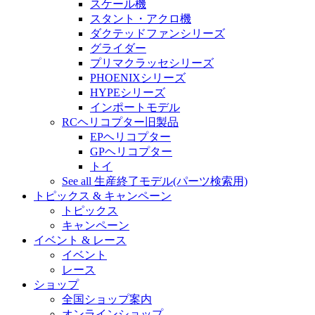
スケール機
スタント・アクロ機
ダクテッドファンシリーズ
グライダー
プリマクラッセシリーズ
PHOENIXシリーズ
HYPEシリーズ
インポートモデル
RCヘリコプター旧製品
EPヘリコプター
GPヘリコプター
トイ
See all 生産終了モデル(パーツ検索用)
トピックス & キャンペーン
トピックス
キャンペーン
イベント & レース
イベント
レース
ショップ
全国ショップ案内
オンラインショップ