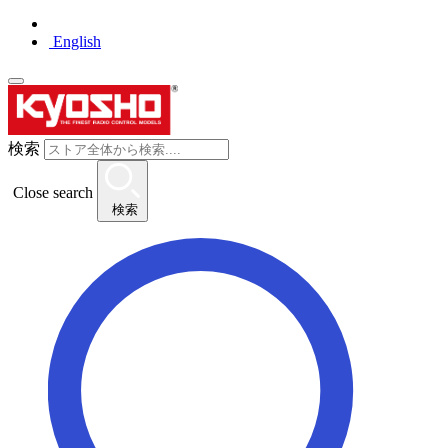
English
検索
Close search
検索