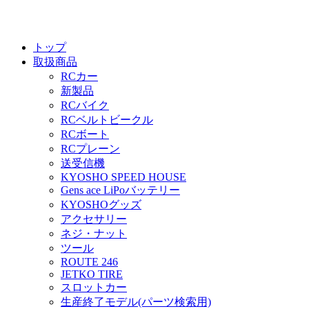
トップ
取扱商品
RCカー
新製品
RCバイク
RCベルトビークル
RCボート
RCプレーン
送受信機
KYOSHO SPEED HOUSE
Gens ace LiPoバッテリー
KYOSHOグッズ
アクセサリー
ネジ・ナット
ツール
ROUTE 246
JETKO TIRE
スロットカー
生産終了モデル(パーツ検索用)