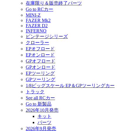
在庫限り＆販売終了パーツ
Go to RCカー
MINI-Z
FAZER Mk2
FAZER D2
INFERNO
ビンテージシリーズ
クローラー
EPオフロード
EPオンロード
GPオフロード
GPオンロード
EPツーリング
GPツーリング
1/8ビッグスケール EP＆GPツーリングカー
トラック
See all RCカー
Go to 新製品
2026年10月発売
キット
パーツ
2026年9月発売