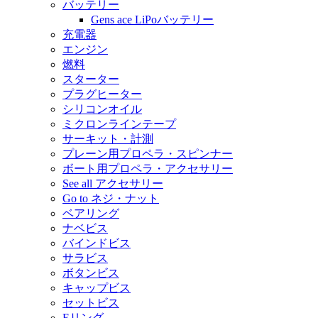
バッテリー
Gens ace LiPoバッテリー
充電器
エンジン
燃料
スターター
プラグヒーター
シリコンオイル
ミクロンラインテープ
サーキット・計測
プレーン用プロペラ・スピンナー
ボート用プロペラ・アクセサリー
See all アクセサリー
Go to ネジ・ナット
ベアリング
ナベビス
バインドビス
サラビス
ボタンビス
キャップビス
セットビス
Eリング