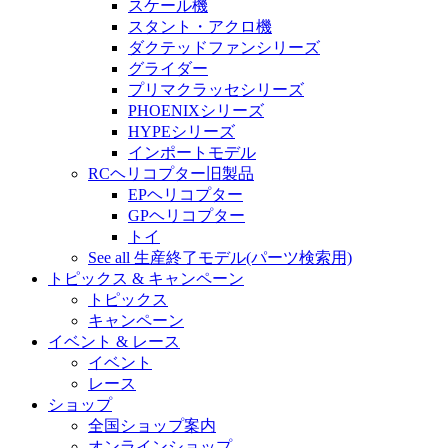
スケール機
スタント・アクロ機
ダクテッドファンシリーズ
グライダー
プリマクラッセシリーズ
PHOENIXシリーズ
HYPEシリーズ
インポートモデル
RCヘリコプター旧製品
EPヘリコプター
GPヘリコプター
トイ
See all 生産終了モデル(パーツ検索用)
トピックス & キャンペーン
トピックス
キャンペーン
イベント & レース
イベント
レース
ショップ
全国ショップ案内
オンラインショップ