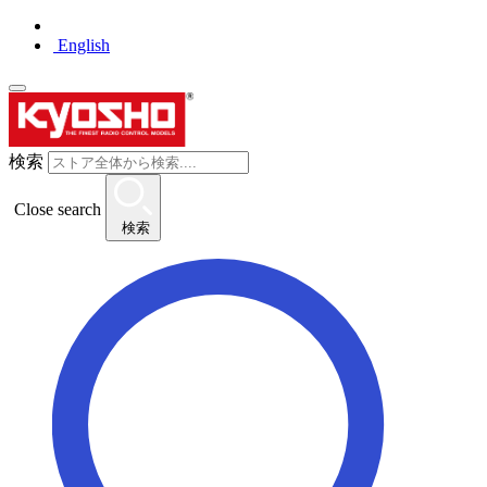
English
検索
Close search
検索