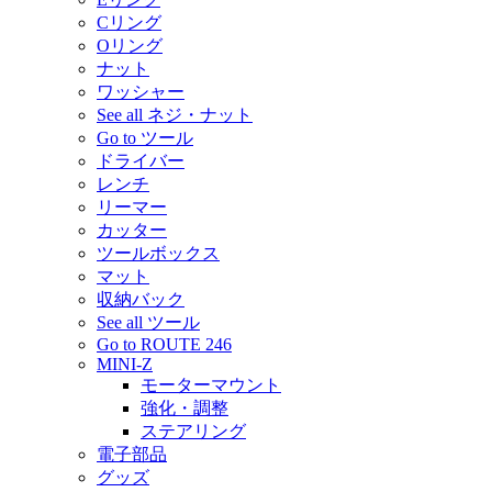
Cリング
Oリング
ナット
ワッシャー
See all ネジ・ナット
Go to ツール
ドライバー
レンチ
リーマー
カッター
ツールボックス
マット
収納バック
See all ツール
Go to ROUTE 246
MINI-Z
モーターマウント
強化・調整
ステアリング
電子部品
グッズ