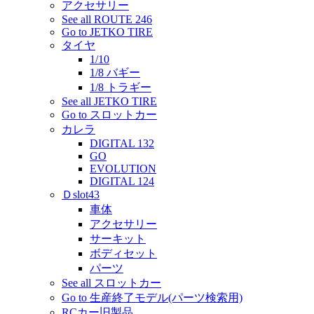
アクセサリー
See all ROUTE 246
Go to JETKO TIRE
タイヤ
1/10
1/8 バギー
1/8 トラギー
See all JETKO TIRE
Go to スロットカー
カレラ
DIGITAL 132
GO
EVOLUTION
DIGITAL 124
Ｄslot43
車体
アクセサリー
サーキット
ボディセット
パーツ
See all スロットカー
Go to 生産終了モデル(パーツ検索用)
RCカー旧製品