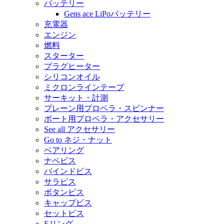
バッテリー
Gens ace LiPoバッテリー
充電器
エンジン
燃料
スターター
プラグヒーター
シリコンオイル
ミクロンラインテープ
サーキット・計測
プレーン用プロペラ・スピンナー
ボート用プロペラ・アクセサリー
See all アクセサリー
Go to ネジ・ナット
ベアリング
ナベビス
バインドビス
サラビス
ボタンビス
キャップビス
セットビス
Eリング