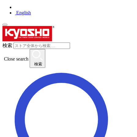
English
検索
Close search
検索