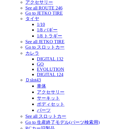
アクセサリー
See all ROUTE 246
Go to JETKO TIRE
タイヤ
1/10
1/8 バギー
1/8 トラギー
See all JETKO TIRE
Go to スロットカー
カレラ
DIGITAL 132
GO
EVOLUTION
DIGITAL 124
Ｄslot43
車体
アクセサリー
サーキット
ボディセット
パーツ
See all スロットカー
Go to 生産終了モデル(パーツ検索用)
RCカー旧製品