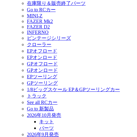
在庫限り＆販売終了パーツ
Go to RCカー
MINI-Z
FAZER Mk2
FAZER D2
INFERNO
ビンテージシリーズ
クローラー
EPオフロード
EPオンロード
GPオフロード
GPオンロード
EPツーリング
GPツーリング
1/8ビッグスケール EP＆GPツーリングカー
トラック
See all RCカー
Go to 新製品
2026年10月発売
キット
パーツ
2026年9月発売