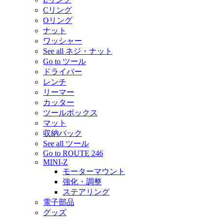
Cリング
Oリング
ナット
ワッシャー
See all ネジ・ナット
Go to ツール
ドライバー
レンチ
リーマー
カッター
ツールボックス
マット
収納バック
See all ツール
Go to ROUTE 246
MINI-Z
モーターマウント
強化・調整
ステアリング
電子部品
グッズ