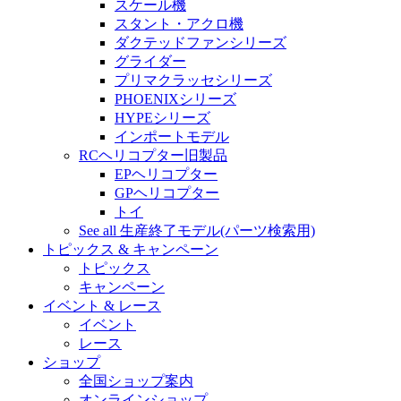
スケール機
スタント・アクロ機
ダクテッドファンシリーズ
グライダー
プリマクラッセシリーズ
PHOENIXシリーズ
HYPEシリーズ
インポートモデル
RCヘリコプター旧製品
EPヘリコプター
GPヘリコプター
トイ
See all 生産終了モデル(パーツ検索用)
トピックス & キャンペーン
トピックス
キャンペーン
イベント & レース
イベント
レース
ショップ
全国ショップ案内
オンラインショップ