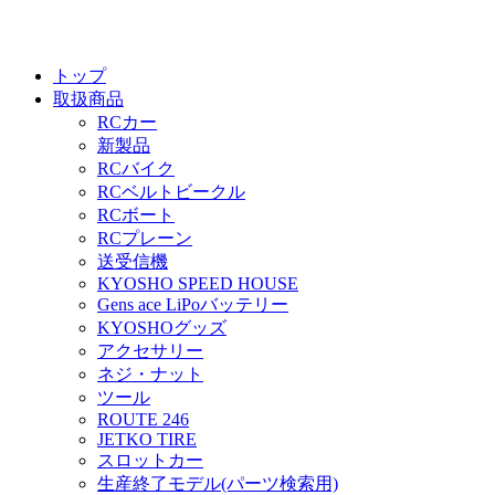
トップ
取扱商品
RCカー
新製品
RCバイク
RCベルトビークル
RCボート
RCプレーン
送受信機
KYOSHO SPEED HOUSE
Gens ace LiPoバッテリー
KYOSHOグッズ
アクセサリー
ネジ・ナット
ツール
ROUTE 246
JETKO TIRE
スロットカー
生産終了モデル(パーツ検索用)