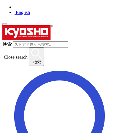
English
検索
Close search
検索