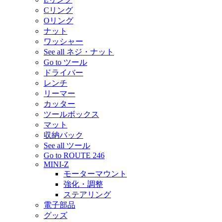
Cリング
Oリング
ナット
ワッシャー
See all ネジ・ナット
Go to ツール
ドライバー
レンチ
リーマー
カッター
ツールボックス
マット
収納バック
See all ツール
Go to ROUTE 246
MINI-Z
モーターマウント
強化・調整
ステアリング
電子部品
グッズ