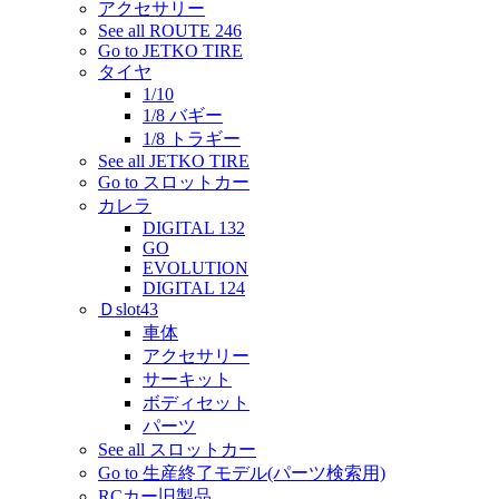
アクセサリー
See all ROUTE 246
Go to JETKO TIRE
タイヤ
1/10
1/8 バギー
1/8 トラギー
See all JETKO TIRE
Go to スロットカー
カレラ
DIGITAL 132
GO
EVOLUTION
DIGITAL 124
Ｄslot43
車体
アクセサリー
サーキット
ボディセット
パーツ
See all スロットカー
Go to 生産終了モデル(パーツ検索用)
RCカー旧製品