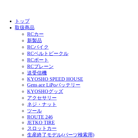
トップ
取扱商品
RCカー
新製品
RCバイク
RCベルトビークル
RCボート
RCプレーン
送受信機
KYOSHO SPEED HOUSE
Gens ace LiPoバッテリー
KYOSHOグッズ
アクセサリー
ネジ・ナット
ツール
ROUTE 246
JETKO TIRE
スロットカー
生産終了モデル(パーツ検索用)