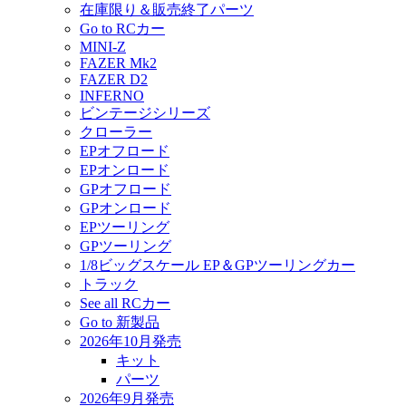
在庫限り＆販売終了パーツ
Go to RCカー
MINI-Z
FAZER Mk2
FAZER D2
INFERNO
ビンテージシリーズ
クローラー
EPオフロード
EPオンロード
GPオフロード
GPオンロード
EPツーリング
GPツーリング
1/8ビッグスケール EP＆GPツーリングカー
トラック
See all RCカー
Go to 新製品
2026年10月発売
キット
パーツ
2026年9月発売