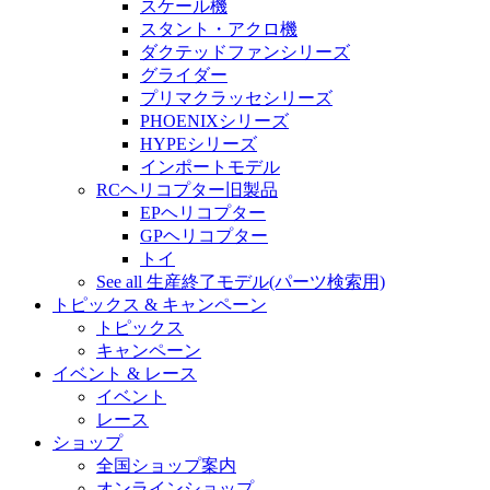
スケール機
スタント・アクロ機
ダクテッドファンシリーズ
グライダー
プリマクラッセシリーズ
PHOENIXシリーズ
HYPEシリーズ
インポートモデル
RCヘリコプター旧製品
EPヘリコプター
GPヘリコプター
トイ
See all 生産終了モデル(パーツ検索用)
トピックス & キャンペーン
トピックス
キャンペーン
イベント & レース
イベント
レース
ショップ
全国ショップ案内
オンラインショップ