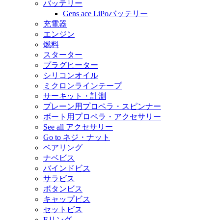
バッテリー
Gens ace LiPoバッテリー
充電器
エンジン
燃料
スターター
プラグヒーター
シリコンオイル
ミクロンラインテープ
サーキット・計測
プレーン用プロペラ・スピンナー
ボート用プロペラ・アクセサリー
See all アクセサリー
Go to ネジ・ナット
ベアリング
ナベビス
バインドビス
サラビス
ボタンビス
キャップビス
セットビス
Eリング