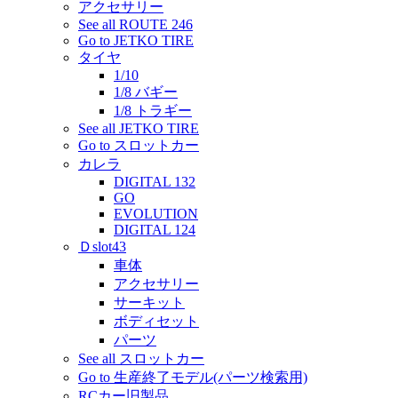
アクセサリー
See all ROUTE 246
Go to JETKO TIRE
タイヤ
1/10
1/8 バギー
1/8 トラギー
See all JETKO TIRE
Go to スロットカー
カレラ
DIGITAL 132
GO
EVOLUTION
DIGITAL 124
Ｄslot43
車体
アクセサリー
サーキット
ボディセット
パーツ
See all スロットカー
Go to 生産終了モデル(パーツ検索用)
RCカー旧製品