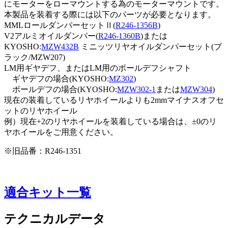
にモーターをローマウントする為のモーターマウントです。
本製品を装着する際には以下のパーツが必要となります。
MMLロールダンパーセットⅡ(
R246-1356B
)
V2アルミオイルダンパー(
R246-1360B
)または
KYOSHO:
MZW432B
ミニッツリヤオイルダンパーセット(ブ
ラック/
MZW207
)
LM用ギヤデフ、またはLM用のボールデフシャフト
ギヤデフの場合(KYOSHO:
MZ302
)
ボールデフの場合(KYOSHO:
MZW302-1
または
MZW304
)
現在の装着しているリヤホイールよりも2mmマイナスオフセ
ットのリヤホイール
例）現在+2のリヤホイールを装着している場合は、±0のリ
ヤホイールをご用意ください。
※旧品番：R246-1351
適合キット一覧
テクニカルデータ