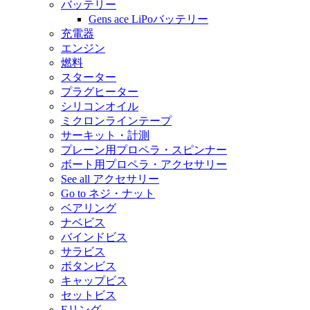
バッテリー
Gens ace LiPoバッテリー
充電器
エンジン
燃料
スターター
プラグヒーター
シリコンオイル
ミクロンラインテープ
サーキット・計測
プレーン用プロペラ・スピンナー
ボート用プロペラ・アクセサリー
See all アクセサリー
Go to ネジ・ナット
ベアリング
ナベビス
バインドビス
サラビス
ボタンビス
キャップビス
セットビス
Eリング