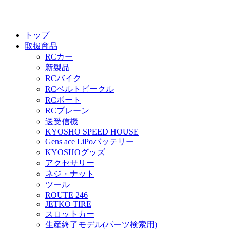
トップ
取扱商品
RCカー
新製品
RCバイク
RCベルトビークル
RCボート
RCプレーン
送受信機
KYOSHO SPEED HOUSE
Gens ace LiPoバッテリー
KYOSHOグッズ
アクセサリー
ネジ・ナット
ツール
ROUTE 246
JETKO TIRE
スロットカー
生産終了モデル(パーツ検索用)