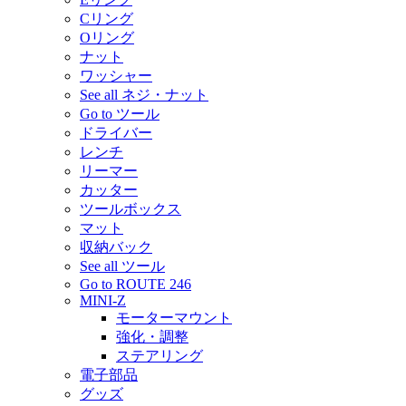
Cリング
Oリング
ナット
ワッシャー
See all ネジ・ナット
Go to ツール
ドライバー
レンチ
リーマー
カッター
ツールボックス
マット
収納バック
See all ツール
Go to ROUTE 246
MINI-Z
モーターマウント
強化・調整
ステアリング
電子部品
グッズ