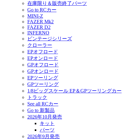
在庫限り＆販売終了パーツ
Go to RCカー
MINI-Z
FAZER Mk2
FAZER D2
INFERNO
ビンテージシリーズ
クローラー
EPオフロード
EPオンロード
GPオフロード
GPオンロード
EPツーリング
GPツーリング
1/8ビッグスケール EP＆GPツーリングカー
トラック
See all RCカー
Go to 新製品
2026年10月発売
キット
パーツ
2026年9月発売