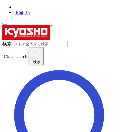
English
検索
Close search
検索