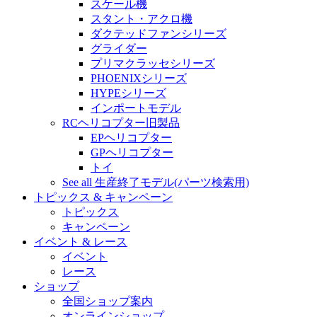
スケール機
スタント・アクロ機
ダクテッドファンシリーズ
グライダー
プリマクラッセシリーズ
PHOENIXシリーズ
HYPEシリーズ
インポートモデル
RCヘリコプター旧製品
EPヘリコプター
GPヘリコプター
トイ
See all 生産終了モデル(パーツ検索用)
トピックス & キャンペーン
トピックス
キャンペーン
イベント & レース
イベント
レース
ショップ
全国ショップ案内
オンラインショップ