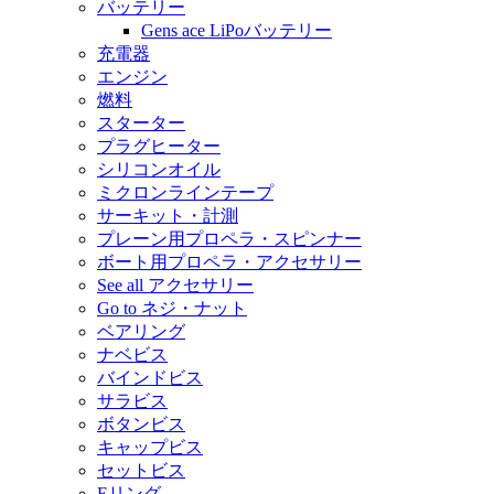
バッテリー
Gens ace LiPoバッテリー
充電器
エンジン
燃料
スターター
プラグヒーター
シリコンオイル
ミクロンラインテープ
サーキット・計測
プレーン用プロペラ・スピンナー
ボート用プロペラ・アクセサリー
See all アクセサリー
Go to ネジ・ナット
ベアリング
ナベビス
バインドビス
サラビス
ボタンビス
キャップビス
セットビス
Eリング