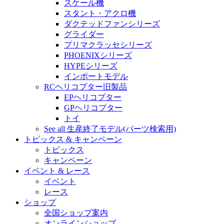
スケール機
スタント・アクロ機
ダクテッドファンシリーズ
グライダー
プリマクラッセシリーズ
PHOENIXシリーズ
HYPEシリーズ
インポートモデル
RCヘリコプター旧製品
EPヘリコプター
GPヘリコプター
トイ
See all 生産終了モデル(パーツ検索用)
トピックス & キャンペーン
トピックス
キャンペーン
イベント & レース
イベント
レース
ショップ
全国ショップ案内
オンラインショップ