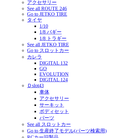
アクセサリー
See all ROUTE 246
Go to JETKO TIRE
タイヤ
1/10
1/8 バギー
1/8 トラギー
See all JETKO TIRE
Go to スロットカー
カレラ
DIGITAL 132
GO
EVOLUTION
DIGITAL 124
Ｄslot43
車体
アクセサリー
サーキット
ボディセット
パーツ
See all スロットカー
Go to 生産終了モデル(パーツ検索用)
RCカー旧製品