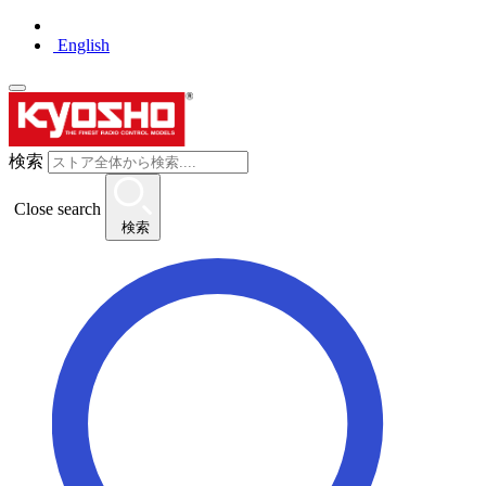
English
検索
Close search
検索