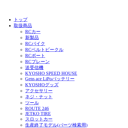
トップ
取扱商品
RCカー
新製品
RCバイク
RCベルトビークル
RCボート
RCプレーン
送受信機
KYOSHO SPEED HOUSE
Gens ace LiPoバッテリー
KYOSHOグッズ
アクセサリー
ネジ・ナット
ツール
ROUTE 246
JETKO TIRE
スロットカー
生産終了モデル(パーツ検索用)