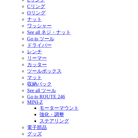
Cリング
Oリング
ナット
ワッシャー
See all ネジ・ナット
Go to ツール
ドライバー
レンチ
リーマー
カッター
ツールボックス
マット
収納バック
See all ツール
Go to ROUTE 246
MINI-Z
モーターマウント
強化・調整
ステアリング
電子部品
グッズ