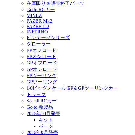
在庫限り＆販売終了パーツ
Go to RCカー
MINI-Z
FAZER Mk2
FAZER D2
INFERNO
ビンテージシリーズ
クローラー
EPオフロード
EPオンロード
GPオフロード
GPオンロード
EPツーリング
GPツーリング
1/8ビッグスケール EP＆GPツーリングカー
トラック
See all RCカー
Go to 新製品
2026年10月発売
キット
パーツ
2026年9月発売