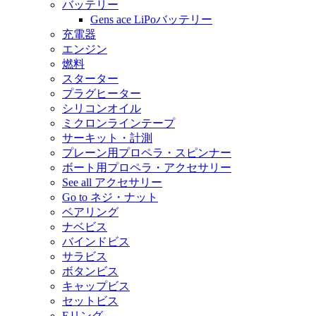
バッテリー
Gens ace LiPoバッテリー
充電器
エンジン
燃料
スターター
プラグヒーター
シリコンオイル
ミクロンラインテープ
サーキット・計測
プレーン用プロペラ・スピンナー
ボート用プロペラ・アクセサリー
See all アクセサリー
Go to ネジ・ナット
ベアリング
ナベビス
バインドビス
サラビス
ボタンビス
キャップビス
セットビス
Eリング