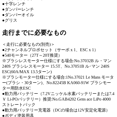
●十字レンチ
●ダンパーレンチ
●ダンパーオイル
●グリス
走行までに必要なもの
＜走行に必要なもの(別売)＞
●2チャンネルプロポセット（サーボ x 1、ESC x 1）
●540モーター（27T～20T推奨）
※ブラシレスモーター仕様にする場合:No.37032B ル・マン
240S ブラシレスモーター 15.5T、No.37051B ル･マン 240S
ESC(60A/MAX 13.5ターン)
※ブラシモーター仕様にする場合:1No.37021 Le Mans モータ
ー(ブラシ・30ターン)、No.82245B KA060-91W ブラシモー
ター用防水ESC
●動力用バッテリー（7.2Vニッケル水素バッテリーまたは7.4
Ｖ Li-POバッテリー）推奨:No.GAB4202 Gens ace LiPo 4000
ストレートパック
●動力用バッテリー充電器（DCの場合は12V安定化電源）
●ボディ塗装用具