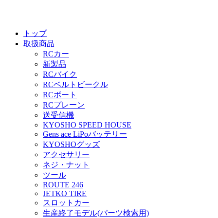
トップ
取扱商品
RCカー
新製品
RCバイク
RCベルトビークル
RCボート
RCプレーン
送受信機
KYOSHO SPEED HOUSE
Gens ace LiPoバッテリー
KYOSHOグッズ
アクセサリー
ネジ・ナット
ツール
ROUTE 246
JETKO TIRE
スロットカー
生産終了モデル(パーツ検索用)