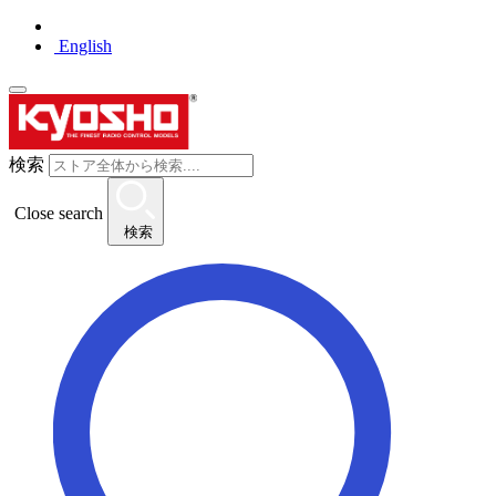
English
検索
Close search
検索