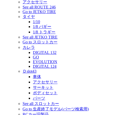
アクセサリー
See all ROUTE 246
Go to JETKO TIRE
タイヤ
1/10
1/8 バギー
1/8 トラギー
See all JETKO TIRE
Go to スロットカー
カレラ
DIGITAL 132
GO
EVOLUTION
DIGITAL 124
Ｄslot43
車体
アクセサリー
サーキット
ボディセット
パーツ
See all スロットカー
Go to 生産終了モデル(パーツ検索用)
RCカー旧製品