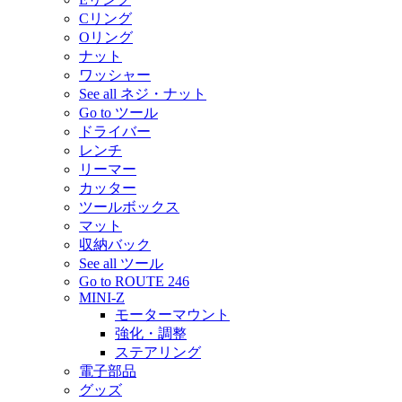
Cリング
Oリング
ナット
ワッシャー
See all ネジ・ナット
Go to ツール
ドライバー
レンチ
リーマー
カッター
ツールボックス
マット
収納バック
See all ツール
Go to ROUTE 246
MINI-Z
モーターマウント
強化・調整
ステアリング
電子部品
グッズ