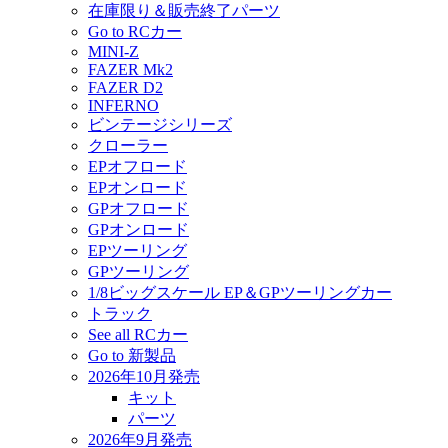
在庫限り＆販売終了パーツ
Go to RCカー
MINI-Z
FAZER Mk2
FAZER D2
INFERNO
ビンテージシリーズ
クローラー
EPオフロード
EPオンロード
GPオフロード
GPオンロード
EPツーリング
GPツーリング
1/8ビッグスケール EP＆GPツーリングカー
トラック
See all RCカー
Go to 新製品
2026年10月発売
キット
パーツ
2026年9月発売