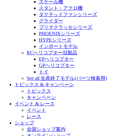
スケール機
スタント・アクロ機
ダクテッドファンシリーズ
グライダー
プリマクラッセシリーズ
PHOENIXシリーズ
HYPEシリーズ
インポートモデル
RCヘリコプター旧製品
EPヘリコプター
GPヘリコプター
トイ
See all 生産終了モデル(パーツ検索用)
トピックス & キャンペーン
トピックス
キャンペーン
イベント & レース
イベント
レース
ショップ
全国ショップ案内
オンラインショップ