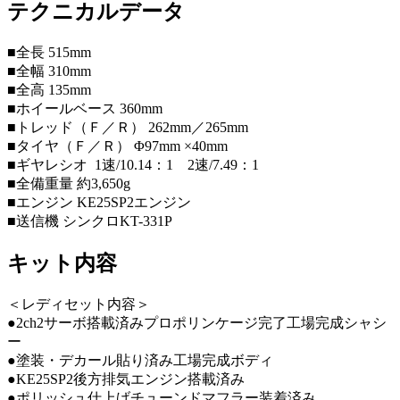
テクニカルデータ
■全長 515mm
■全幅 310mm
■全高 135mm
■ホイールベース 360mm
■トレッド（Ｆ／Ｒ） 262mm／265mm
■タイヤ（Ｆ／Ｒ） Φ97mm ×40mm
■ギヤレシオ 1速/10.14：1 2速/7.49：1
■全備重量 約3,650g
■エンジン KE25SP2エンジン
■送信機 シンクロKT-331P
キット内容
＜レディセット内容＞
●2ch2サーボ搭載済みプロポリンケージ完了工場完成シャシ
ー
●塗装・デカール貼り済み工場完成ボディ
●KE25SP2後方排気エンジン搭載済み
●ポリッシュ仕上げチューンドマフラー装着済み