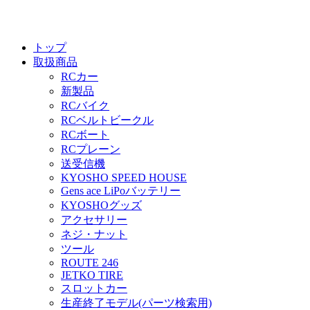
トップ
取扱商品
RCカー
新製品
RCバイク
RCベルトビークル
RCボート
RCプレーン
送受信機
KYOSHO SPEED HOUSE
Gens ace LiPoバッテリー
KYOSHOグッズ
アクセサリー
ネジ・ナット
ツール
ROUTE 246
JETKO TIRE
スロットカー
生産終了モデル(パーツ検索用)