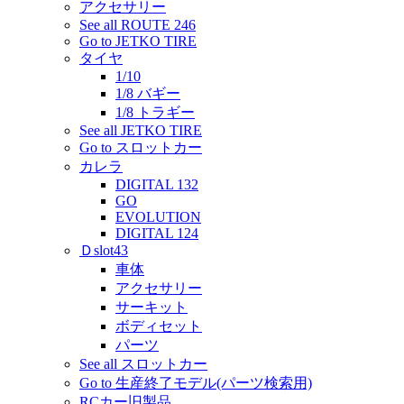
アクセサリー
See all ROUTE 246
Go to JETKO TIRE
タイヤ
1/10
1/8 バギー
1/8 トラギー
See all JETKO TIRE
Go to スロットカー
カレラ
DIGITAL 132
GO
EVOLUTION
DIGITAL 124
Ｄslot43
車体
アクセサリー
サーキット
ボディセット
パーツ
See all スロットカー
Go to 生産終了モデル(パーツ検索用)
RCカー旧製品