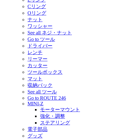
Cリング
Oリング
ナット
ワッシャー
See all ネジ・ナット
Go to ツール
ドライバー
レンチ
リーマー
カッター
ツールボックス
マット
収納バック
See all ツール
Go to ROUTE 246
MINI-Z
モーターマウント
強化・調整
ステアリング
電子部品
グッズ