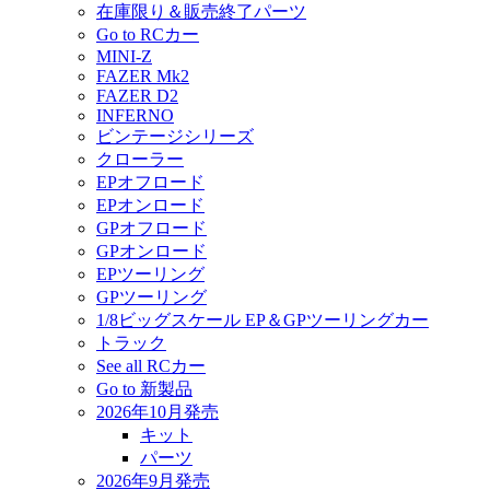
在庫限り＆販売終了パーツ
Go to RCカー
MINI-Z
FAZER Mk2
FAZER D2
INFERNO
ビンテージシリーズ
クローラー
EPオフロード
EPオンロード
GPオフロード
GPオンロード
EPツーリング
GPツーリング
1/8ビッグスケール EP＆GPツーリングカー
トラック
See all RCカー
Go to 新製品
2026年10月発売
キット
パーツ
2026年9月発売