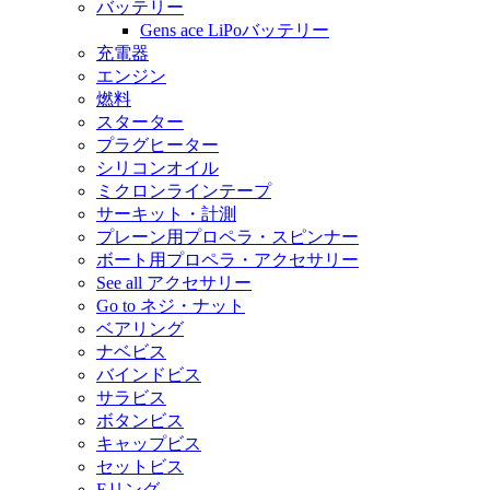
バッテリー
Gens ace LiPoバッテリー
充電器
エンジン
燃料
スターター
プラグヒーター
シリコンオイル
ミクロンラインテープ
サーキット・計測
プレーン用プロペラ・スピンナー
ボート用プロペラ・アクセサリー
See all アクセサリー
Go to ネジ・ナット
ベアリング
ナベビス
バインドビス
サラビス
ボタンビス
キャップビス
セットビス
Eリング