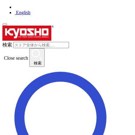
English
検索
Close search
検索