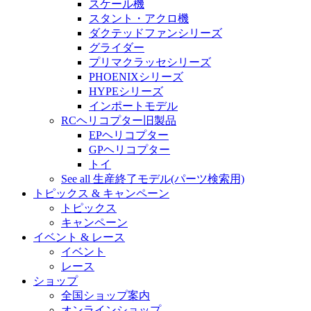
スケール機
スタント・アクロ機
ダクテッドファンシリーズ
グライダー
プリマクラッセシリーズ
PHOENIXシリーズ
HYPEシリーズ
インポートモデル
RCヘリコプター旧製品
EPヘリコプター
GPヘリコプター
トイ
See all 生産終了モデル(パーツ検索用)
トピックス & キャンペーン
トピックス
キャンペーン
イベント & レース
イベント
レース
ショップ
全国ショップ案内
オンラインショップ