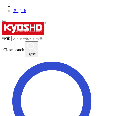
English
検索
Close search
検索