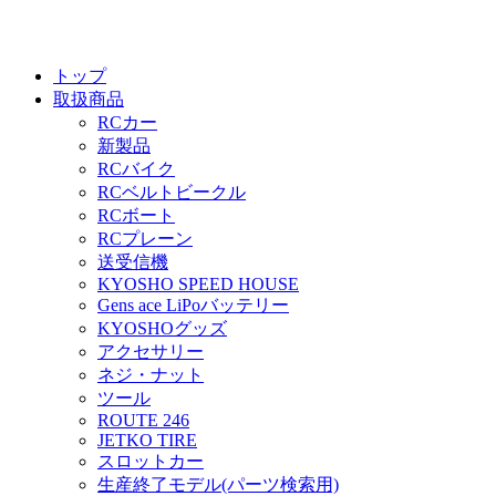
トップ
取扱商品
RCカー
新製品
RCバイク
RCベルトビークル
RCボート
RCプレーン
送受信機
KYOSHO SPEED HOUSE
Gens ace LiPoバッテリー
KYOSHOグッズ
アクセサリー
ネジ・ナット
ツール
ROUTE 246
JETKO TIRE
スロットカー
生産終了モデル(パーツ検索用)