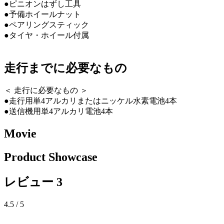
●ピニオンはずし工具
●予備ホイールナット
●ペアリングスティック
●タイヤ・ホイール付属
走行までに必要なもの
＜ 走行に必要なもの ＞
●走行用単4アルカリまたはニッケル水素電池4本
●送信機用単4アルカリ電池4本
Movie
Product Showcase
レビュー
3
4.5
/ 5