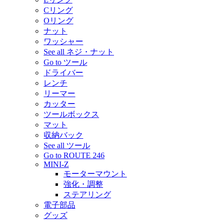
Cリング
Oリング
ナット
ワッシャー
See all ネジ・ナット
Go to ツール
ドライバー
レンチ
リーマー
カッター
ツールボックス
マット
収納バック
See all ツール
Go to ROUTE 246
MINI-Z
モーターマウント
強化・調整
ステアリング
電子部品
グッズ