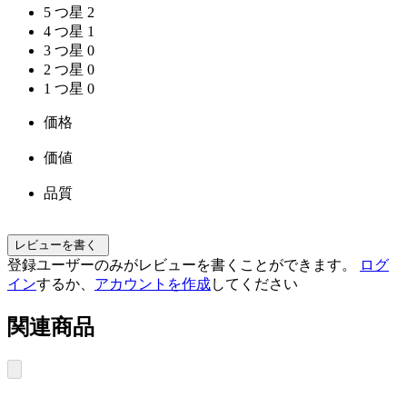
5 つ星
2
4 つ星
1
3 つ星
0
2 つ星
0
1 つ星
0
価格
価値
品質
レビューを書く
登録ユーザーのみがレビューを書くことができます。
ログ
イン
するか、
アカウントを作成
してください
関連商品