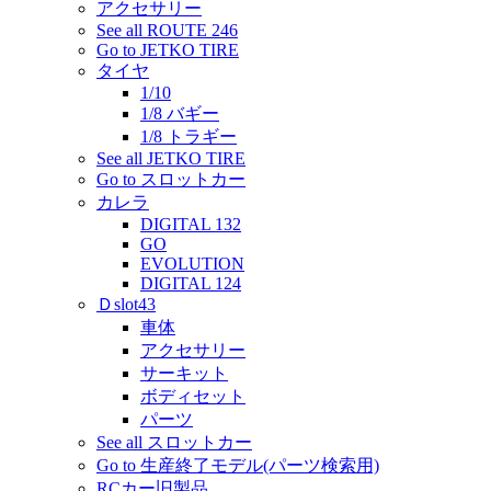
アクセサリー
See all ROUTE 246
Go to JETKO TIRE
タイヤ
1/10
1/8 バギー
1/8 トラギー
See all JETKO TIRE
Go to スロットカー
カレラ
DIGITAL 132
GO
EVOLUTION
DIGITAL 124
Ｄslot43
車体
アクセサリー
サーキット
ボディセット
パーツ
See all スロットカー
Go to 生産終了モデル(パーツ検索用)
RCカー旧製品