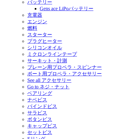
バッテリー
Gens ace LiPoバッテリー
充電器
エンジン
燃料
スターター
プラグヒーター
シリコンオイル
ミクロンラインテープ
サーキット・計測
プレーン用プロペラ・スピンナー
ボート用プロペラ・アクセサリー
See all アクセサリー
Go to ネジ・ナット
ベアリング
ナベビス
バインドビス
サラビス
ボタンビス
キャップビス
セットビス
Eリング