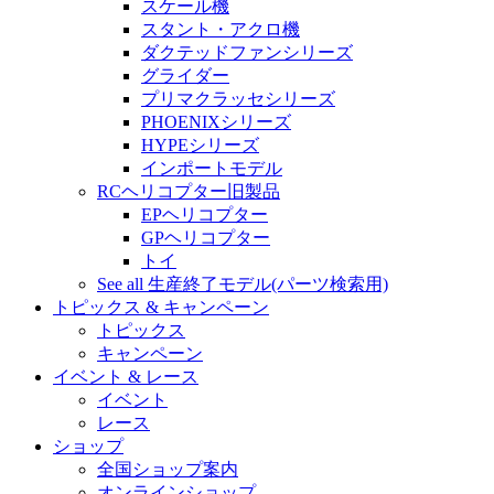
スケール機
スタント・アクロ機
ダクテッドファンシリーズ
グライダー
プリマクラッセシリーズ
PHOENIXシリーズ
HYPEシリーズ
インポートモデル
RCヘリコプター旧製品
EPヘリコプター
GPヘリコプター
トイ
See all 生産終了モデル(パーツ検索用)
トピックス & キャンペーン
トピックス
キャンペーン
イベント & レース
イベント
レース
ショップ
全国ショップ案内
オンラインショップ