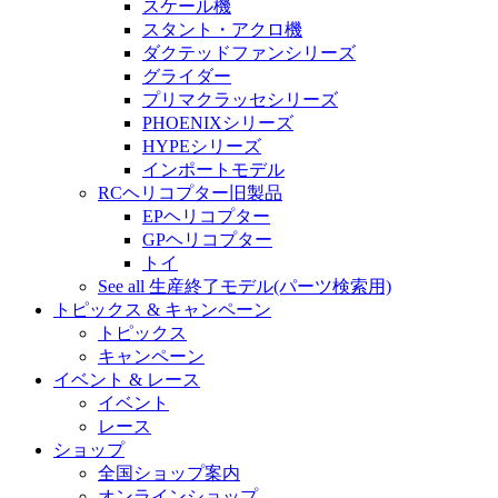
スケール機
スタント・アクロ機
ダクテッドファンシリーズ
グライダー
プリマクラッセシリーズ
PHOENIXシリーズ
HYPEシリーズ
インポートモデル
RCヘリコプター旧製品
EPヘリコプター
GPヘリコプター
トイ
See all 生産終了モデル(パーツ検索用)
トピックス & キャンペーン
トピックス
キャンペーン
イベント & レース
イベント
レース
ショップ
全国ショップ案内
オンラインショップ