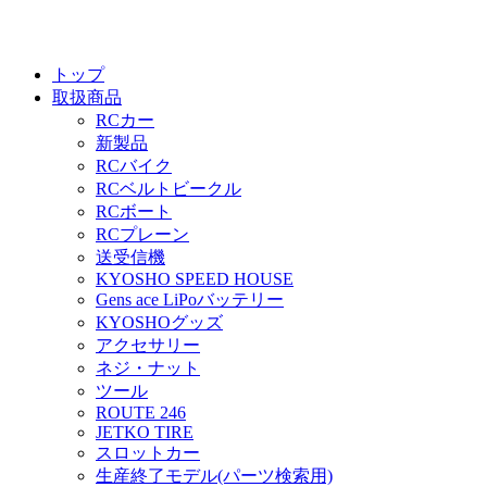
トップ
取扱商品
RCカー
新製品
RCバイク
RCベルトビークル
RCボート
RCプレーン
送受信機
KYOSHO SPEED HOUSE
Gens ace LiPoバッテリー
KYOSHOグッズ
アクセサリー
ネジ・ナット
ツール
ROUTE 246
JETKO TIRE
スロットカー
生産終了モデル(パーツ検索用)