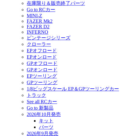
在庫限り＆販売終了パーツ
Go to RCカー
MINI-Z
FAZER Mk2
FAZER D2
INFERNO
ビンテージシリーズ
クローラー
EPオフロード
EPオンロード
GPオフロード
GPオンロード
EPツーリング
GPツーリング
1/8ビッグスケール EP＆GPツーリングカー
トラック
See all RCカー
Go to 新製品
2026年10月発売
キット
パーツ
2026年9月発売