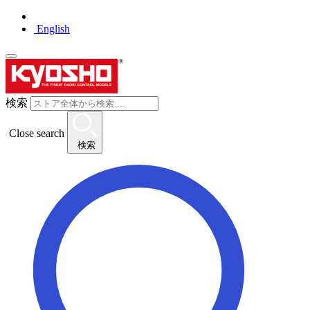
English
検索
Close search
検索