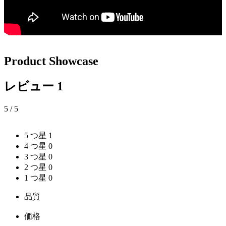
Product Showcase
レビュー
1
5
/ 5
5 つ星
1
4 つ星
0
3 つ星
0
2 つ星
0
1 つ星
0
品質
価格