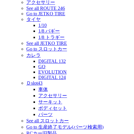
アクセサリー
See all ROUTE 246
Go to JETKO TIRE
タイヤ
1/10
1/8 バギー
1/8 トラギー
See all JETKO TIRE
Go to スロットカー
カレラ
DIGITAL 132
GO
EVOLUTION
DIGITAL 124
Ｄslot43
車体
アクセサリー
サーキット
ボディセット
パーツ
See all スロットカー
Go to 生産終了モデル(パーツ検索用)
RCカー旧製品