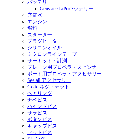
バッテリー
Gens ace LiPoバッテリー
充電器
エンジン
燃料
スターター
プラグヒーター
シリコンオイル
ミクロンラインテープ
サーキット・計測
プレーン用プロペラ・スピンナー
ボート用プロペラ・アクセサリー
See all アクセサリー
Go to ネジ・ナット
ベアリング
ナベビス
バインドビス
サラビス
ボタンビス
キャップビス
セットビス
Eリング