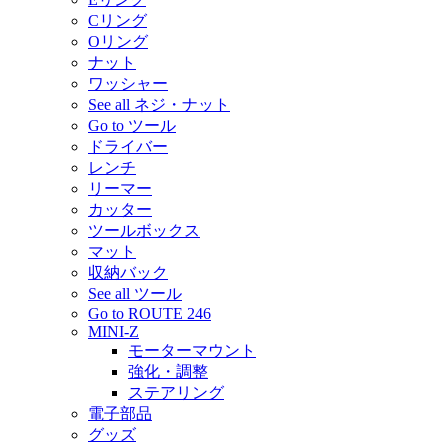
Cリング
Oリング
ナット
ワッシャー
See all ネジ・ナット
Go to ツール
ドライバー
レンチ
リーマー
カッター
ツールボックス
マット
収納バック
See all ツール
Go to ROUTE 246
MINI-Z
モーターマウント
強化・調整
ステアリング
電子部品
グッズ