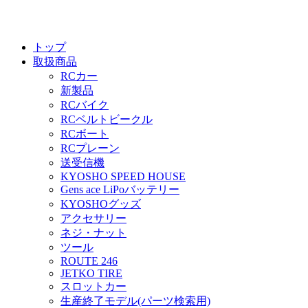
トップ
取扱商品
RCカー
新製品
RCバイク
RCベルトビークル
RCボート
RCプレーン
送受信機
KYOSHO SPEED HOUSE
Gens ace LiPoバッテリー
KYOSHOグッズ
アクセサリー
ネジ・ナット
ツール
ROUTE 246
JETKO TIRE
スロットカー
生産終了モデル(パーツ検索用)