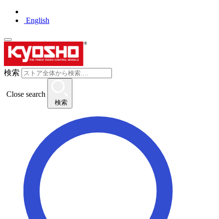
English
検索
Close search
検索