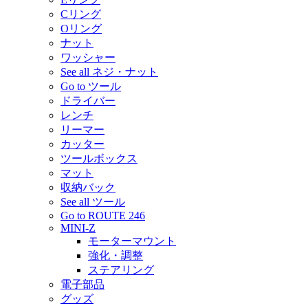
Cリング
Oリング
ナット
ワッシャー
See all ネジ・ナット
Go to ツール
ドライバー
レンチ
リーマー
カッター
ツールボックス
マット
収納バック
See all ツール
Go to ROUTE 246
MINI-Z
モーターマウント
強化・調整
ステアリング
電子部品
グッズ