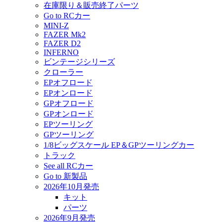
在庫限り＆販売終了パーツ
Go to RCカー
MINI-Z
FAZER Mk2
FAZER D2
INFERNO
ビンテージシリーズ
クローラー
EPオフロード
EPオンロード
GPオフロード
GPオンロード
EPツーリング
GPツーリング
1/8ビッグスケール EP＆GPツーリングカー
トラック
See all RCカー
Go to 新製品
2026年10月発売
キット
パーツ
2026年9月発売