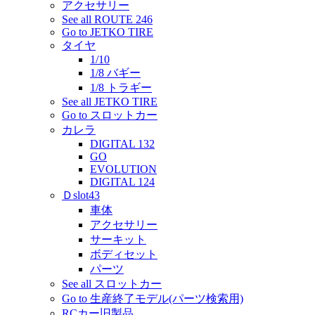
アクセサリー
See all ROUTE 246
Go to JETKO TIRE
タイヤ
1/10
1/8 バギー
1/8 トラギー
See all JETKO TIRE
Go to スロットカー
カレラ
DIGITAL 132
GO
EVOLUTION
DIGITAL 124
Ｄslot43
車体
アクセサリー
サーキット
ボディセット
パーツ
See all スロットカー
Go to 生産終了モデル(パーツ検索用)
RCカー旧製品