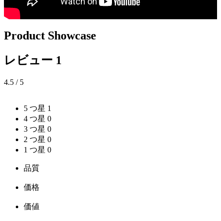
Product Showcase
レビュー
1
4.5
/ 5
5 つ星
1
4 つ星
0
3 つ星
0
2 つ星
0
1 つ星
0
品質
価格
価値