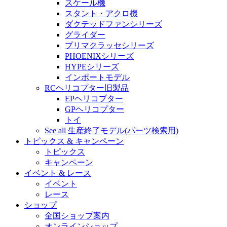
スケール機
スタント・アクロ機
ダクテッドファンシリーズ
グライダー
プリマクラッセシリーズ
PHOENIXシリーズ
HYPEシリーズ
インポートモデル
RCヘリコプター旧製品
EPヘリコプター
GPヘリコプター
トイ
See all 生産終了モデル(パーツ検索用)
トピックス & キャンペーン
トピックス
キャンペーン
イベント & レース
イベント
レース
ショップ
全国ショップ案内
オンラインショップ