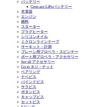
バッテリー
Gens ace LiPoバッテリー
充電器
エンジン
燃料
スターター
プラグヒーター
シリコンオイル
ミクロンラインテープ
サーキット・計測
プレーン用プロペラ・スピンナー
ボート用プロペラ・アクセサリー
See all アクセサリー
Go to ネジ・ナット
ベアリング
ナベビス
バインドビス
サラビス
ボタンビス
キャップビス
セットビス
Eリング