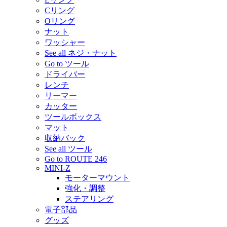
Cリング
Oリング
ナット
ワッシャー
See all ネジ・ナット
Go to ツール
ドライバー
レンチ
リーマー
カッター
ツールボックス
マット
収納バック
See all ツール
Go to ROUTE 246
MINI-Z
モーターマウント
強化・調整
ステアリング
電子部品
グッズ