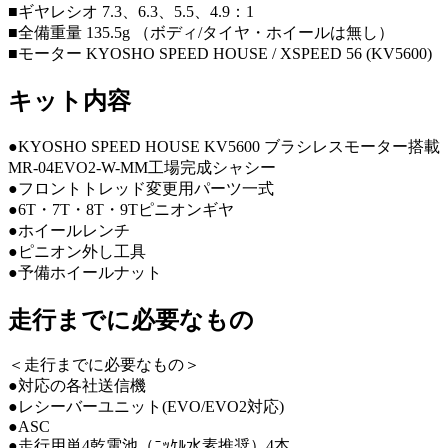
■ギヤレシオ 7.3、6.3、5.5、4.9：1
■全備重量 135.5g （ボディ/タイヤ・ホイールは無し）
■モーター KYOSHO SPEED HOUSE / XSPEED 56 (KV5600)
キット内容
●KYOSHO SPEED HOUSE KV5600 ブラシレスモーター搭載
MR-04EVO2-W-MM工場完成シャシー
●フロントトレッド変更用パーツ一式
●6T・7T・8T・9Tピニオンギヤ
●ホイールレンチ
●ピニオン外し工具
●予備ホイールナット
走行までに必要なもの
＜走行までに必要なもの＞
●対応の各社送信機
●レシーバーユニット(EVO/EVO2対応)
●ASC
●走行用単4乾電池（ﾆｯｹﾙ水素推奨）4本