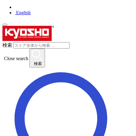
English
検索
Close search
検索