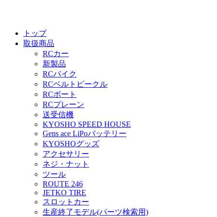
トップ
取扱商品
RCカー
新製品
RCバイク
RCベルトビークル
RCボート
RCプレーン
送受信機
KYOSHO SPEED HOUSE
Gens ace LiPoバッテリー
KYOSHOグッズ
アクセサリー
ネジ・ナット
ツール
ROUTE 246
JETKO TIRE
スロットカー
生産終了モデル(パーツ検索用)