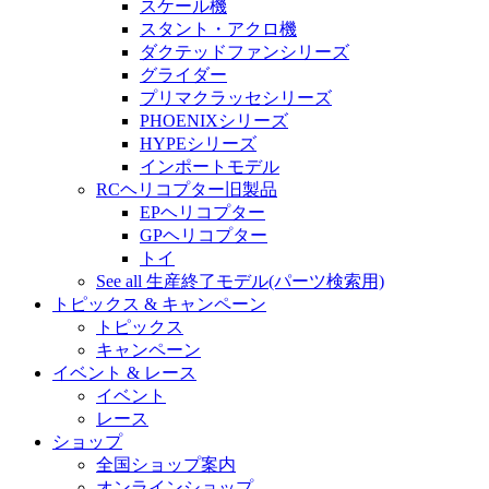
スケール機
スタント・アクロ機
ダクテッドファンシリーズ
グライダー
プリマクラッセシリーズ
PHOENIXシリーズ
HYPEシリーズ
インポートモデル
RCヘリコプター旧製品
EPヘリコプター
GPヘリコプター
トイ
See all 生産終了モデル(パーツ検索用)
トピックス & キャンペーン
トピックス
キャンペーン
イベント & レース
イベント
レース
ショップ
全国ショップ案内
オンラインショップ