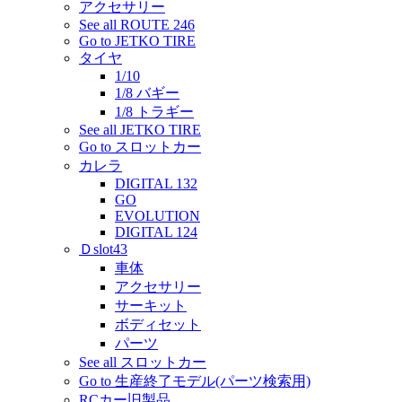
アクセサリー
See all ROUTE 246
Go to JETKO TIRE
タイヤ
1/10
1/8 バギー
1/8 トラギー
See all JETKO TIRE
Go to スロットカー
カレラ
DIGITAL 132
GO
EVOLUTION
DIGITAL 124
Ｄslot43
車体
アクセサリー
サーキット
ボディセット
パーツ
See all スロットカー
Go to 生産終了モデル(パーツ検索用)
RCカー旧製品