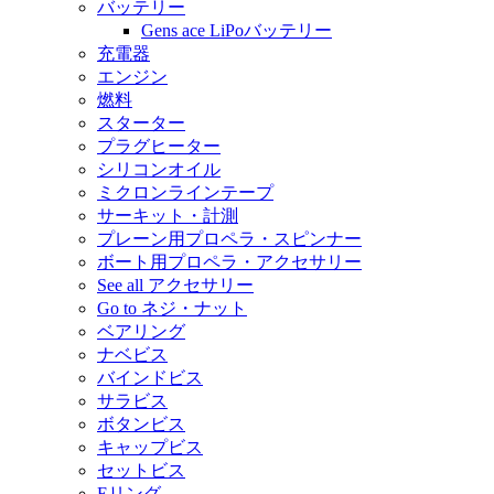
バッテリー
Gens ace LiPoバッテリー
充電器
エンジン
燃料
スターター
プラグヒーター
シリコンオイル
ミクロンラインテープ
サーキット・計測
プレーン用プロペラ・スピンナー
ボート用プロペラ・アクセサリー
See all アクセサリー
Go to ネジ・ナット
ベアリング
ナベビス
バインドビス
サラビス
ボタンビス
キャップビス
セットビス
Eリング