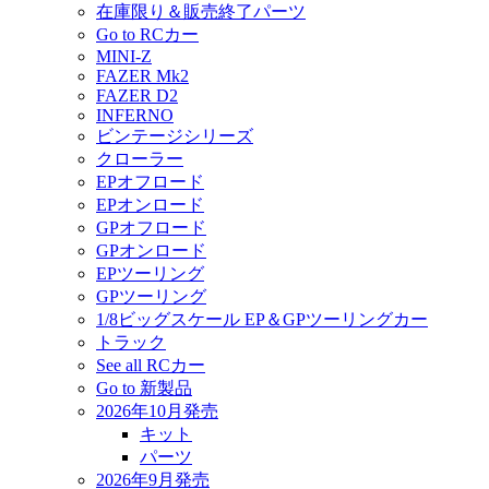
在庫限り＆販売終了パーツ
Go to RCカー
MINI-Z
FAZER Mk2
FAZER D2
INFERNO
ビンテージシリーズ
クローラー
EPオフロード
EPオンロード
GPオフロード
GPオンロード
EPツーリング
GPツーリング
1/8ビッグスケール EP＆GPツーリングカー
トラック
See all RCカー
Go to 新製品
2026年10月発売
キット
パーツ
2026年9月発売