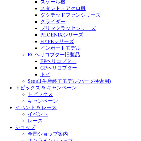
スケール機
スタント・アクロ機
ダクテッドファンシリーズ
グライダー
プリマクラッセシリーズ
PHOENIXシリーズ
HYPEシリーズ
インポートモデル
RCヘリコプター旧製品
EPヘリコプター
GPヘリコプター
トイ
See all 生産終了モデル(パーツ検索用)
トピックス & キャンペーン
トピックス
キャンペーン
イベント & レース
イベント
レース
ショップ
全国ショップ案内
オンラインショップ