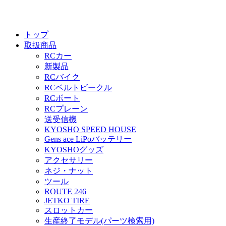
トップ
取扱商品
RCカー
新製品
RCバイク
RCベルトビークル
RCボート
RCプレーン
送受信機
KYOSHO SPEED HOUSE
Gens ace LiPoバッテリー
KYOSHOグッズ
アクセサリー
ネジ・ナット
ツール
ROUTE 246
JETKO TIRE
スロットカー
生産終了モデル(パーツ検索用)