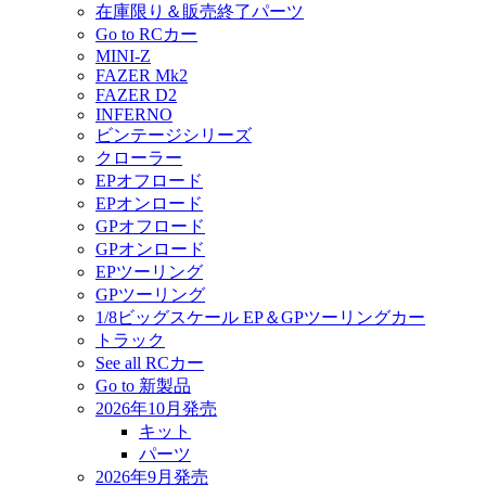
在庫限り＆販売終了パーツ
Go to RCカー
MINI-Z
FAZER Mk2
FAZER D2
INFERNO
ビンテージシリーズ
クローラー
EPオフロード
EPオンロード
GPオフロード
GPオンロード
EPツーリング
GPツーリング
1/8ビッグスケール EP＆GPツーリングカー
トラック
See all RCカー
Go to 新製品
2026年10月発売
キット
パーツ
2026年9月発売