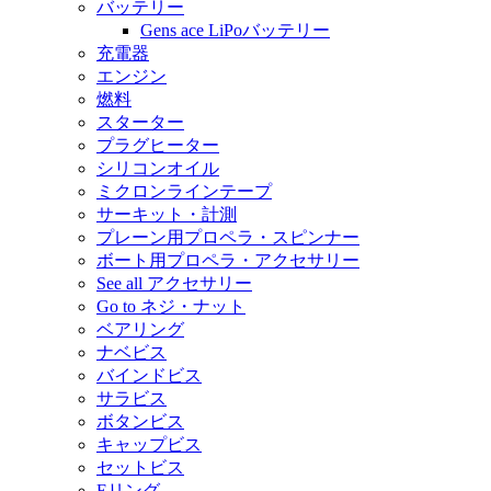
バッテリー
Gens ace LiPoバッテリー
充電器
エンジン
燃料
スターター
プラグヒーター
シリコンオイル
ミクロンラインテープ
サーキット・計測
プレーン用プロペラ・スピンナー
ボート用プロペラ・アクセサリー
See all アクセサリー
Go to ネジ・ナット
ベアリング
ナベビス
バインドビス
サラビス
ボタンビス
キャップビス
セットビス
Eリング