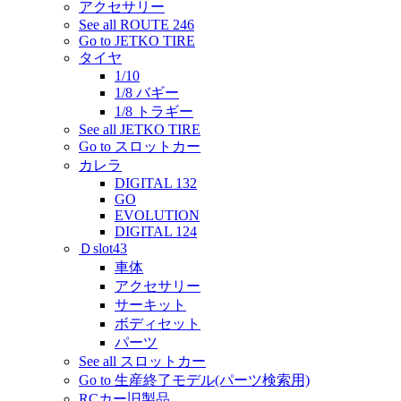
アクセサリー
See all ROUTE 246
Go to JETKO TIRE
タイヤ
1/10
1/8 バギー
1/8 トラギー
See all JETKO TIRE
Go to スロットカー
カレラ
DIGITAL 132
GO
EVOLUTION
DIGITAL 124
Ｄslot43
車体
アクセサリー
サーキット
ボディセット
パーツ
See all スロットカー
Go to 生産終了モデル(パーツ検索用)
RCカー旧製品