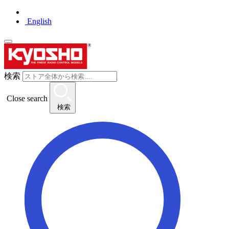
English
検索
Close search
検索