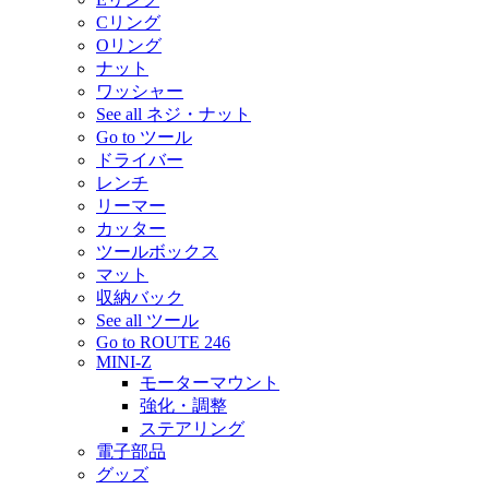
Cリング
Oリング
ナット
ワッシャー
See all ネジ・ナット
Go to ツール
ドライバー
レンチ
リーマー
カッター
ツールボックス
マット
収納バック
See all ツール
Go to ROUTE 246
MINI-Z
モーターマウント
強化・調整
ステアリング
電子部品
グッズ