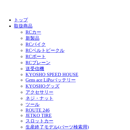
トップ
取扱商品
RCカー
新製品
RCバイク
RCベルトビークル
RCボート
RCプレーン
送受信機
KYOSHO SPEED HOUSE
Gens ace LiPoバッテリー
KYOSHOグッズ
アクセサリー
ネジ・ナット
ツール
ROUTE 246
JETKO TIRE
スロットカー
生産終了モデル(パーツ検索用)