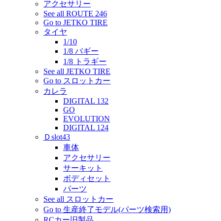
アクセサリー
See all ROUTE 246
Go to JETKO TIRE
タイヤ
1/10
1/8 バギー
1/8 トラギー
See all JETKO TIRE
Go to スロットカー
カレラ
DIGITAL 132
GO
EVOLUTION
DIGITAL 124
Ｄslot43
車体
アクセサリー
サーキット
ボディセット
パーツ
See all スロットカー
Go to 生産終了モデル(パーツ検索用)
RCカー旧製品