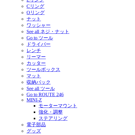
Cリング
Oリング
ナット
ワッシャー
See all ネジ・ナット
Go to ツール
ドライバー
レンチ
リーマー
カッター
ツールボックス
マット
収納バック
See all ツール
Go to ROUTE 246
MINI-Z
モーターマウント
強化・調整
ステアリング
電子部品
グッズ