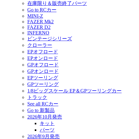
在庫限り＆販売終了パーツ
Go to RCカー
MINI-Z
FAZER Mk2
FAZER D2
INFERNO
ビンテージシリーズ
クローラー
EPオフロード
EPオンロード
GPオフロード
GPオンロード
EPツーリング
GPツーリング
1/8ビッグスケール EP＆GPツーリングカー
トラック
See all RCカー
Go to 新製品
2026年10月発売
キット
パーツ
2026年9月発売