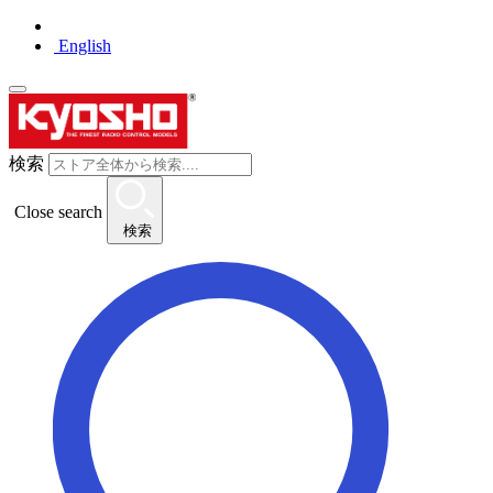
English
検索
Close search
検索