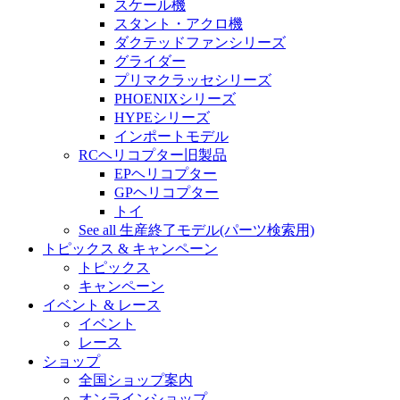
スケール機
スタント・アクロ機
ダクテッドファンシリーズ
グライダー
プリマクラッセシリーズ
PHOENIXシリーズ
HYPEシリーズ
インポートモデル
RCヘリコプター旧製品
EPヘリコプター
GPヘリコプター
トイ
See all 生産終了モデル(パーツ検索用)
トピックス & キャンペーン
トピックス
キャンペーン
イベント & レース
イベント
レース
ショップ
全国ショップ案内
オンラインショップ