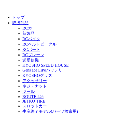
トップ
取扱商品
RCカー
新製品
RCバイク
RCベルトビークル
RCボート
RCプレーン
送受信機
KYOSHO SPEED HOUSE
Gens ace LiPoバッテリー
KYOSHOグッズ
アクセサリー
ネジ・ナット
ツール
ROUTE 246
JETKO TIRE
スロットカー
生産終了モデル(パーツ検索用)