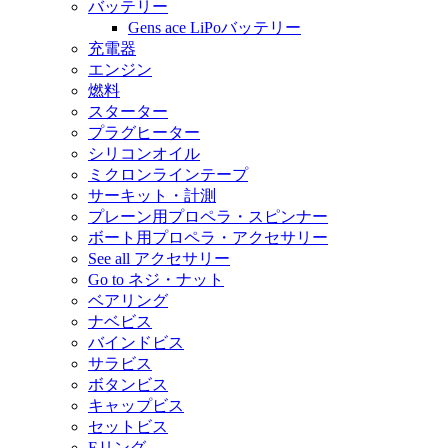
バッテリー
Gens ace LiPoバッテリー
充電器
エンジン
燃料
スターター
プラグヒーター
シリコンオイル
ミクロンラインテープ
サーキット・計測
プレーン用プロペラ・スピンナー
ボート用プロペラ・アクセサリー
See all アクセサリー
Go to ネジ・ナット
ベアリング
ナベビス
バインドビス
サラビス
ボタンビス
キャップビス
セットビス
Eリング