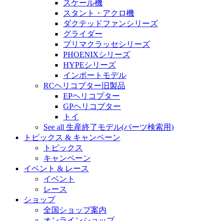
スケール機
スタント・アクロ機
ダクテッドファンシリーズ
グライダー
プリマクラッセシリーズ
PHOENIXシリーズ
HYPEシリーズ
インポートモデル
RCヘリコプター旧製品
EPヘリコプター
GPヘリコプター
トイ
See all 生産終了モデル(パーツ検索用)
トピックス & キャンペーン
トピックス
キャンペーン
イベント & レース
イベント
レース
ショップ
全国ショップ案内
オンラインショップ