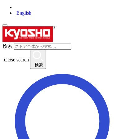
English
検索
Close search
検索