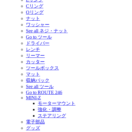
Cリング
Oリング
ナット
ワッシャー
See all ネジ・ナット
Go to ツール
ドライバー
レンチ
リーマー
カッター
ツールボックス
マット
収納バック
See all ツール
Go to ROUTE 246
MINI-Z
モーターマウント
強化・調整
ステアリング
電子部品
グッズ