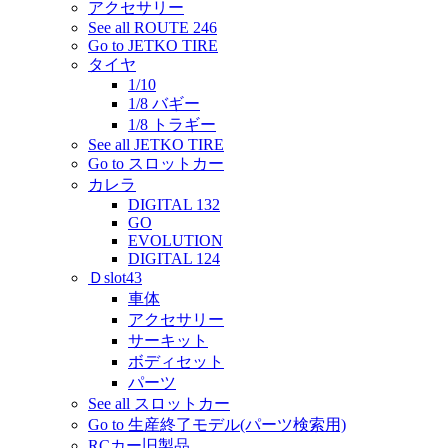
アクセサリー
See all ROUTE 246
Go to JETKO TIRE
タイヤ
1/10
1/8 バギー
1/8 トラギー
See all JETKO TIRE
Go to スロットカー
カレラ
DIGITAL 132
GO
EVOLUTION
DIGITAL 124
Ｄslot43
車体
アクセサリー
サーキット
ボディセット
パーツ
See all スロットカー
Go to 生産終了モデル(パーツ検索用)
RCカー旧製品