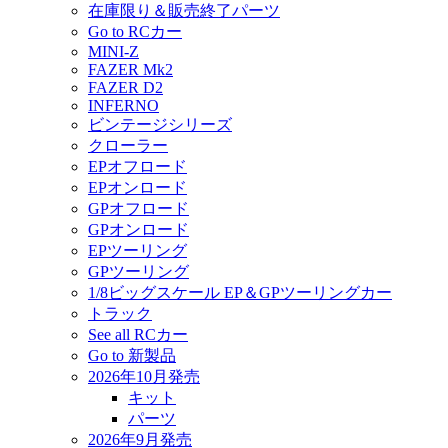
在庫限り＆販売終了パーツ
Go to RCカー
MINI-Z
FAZER Mk2
FAZER D2
INFERNO
ビンテージシリーズ
クローラー
EPオフロード
EPオンロード
GPオフロード
GPオンロード
EPツーリング
GPツーリング
1/8ビッグスケール EP＆GPツーリングカー
トラック
See all RCカー
Go to 新製品
2026年10月発売
キット
パーツ
2026年9月発売