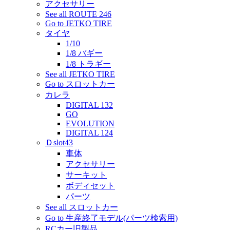
アクセサリー
See all ROUTE 246
Go to JETKO TIRE
タイヤ
1/10
1/8 バギー
1/8 トラギー
See all JETKO TIRE
Go to スロットカー
カレラ
DIGITAL 132
GO
EVOLUTION
DIGITAL 124
Ｄslot43
車体
アクセサリー
サーキット
ボディセット
パーツ
See all スロットカー
Go to 生産終了モデル(パーツ検索用)
RCカー旧製品