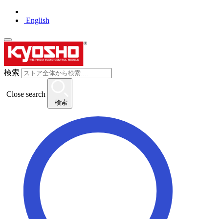
English
検索
Close search
検索