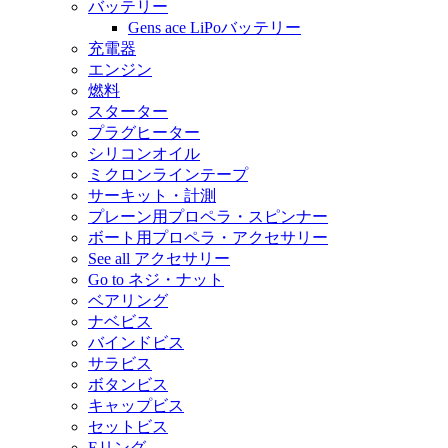
バッテリー
Gens ace LiPoバッテリー
充電器
エンジン
燃料
スターター
プラグヒーター
シリコンオイル
ミクロンラインテープ
サーキット・計測
プレーン用プロペラ・スピンナー
ボート用プロペラ・アクセサリー
See all アクセサリー
Go to ネジ・ナット
ベアリング
ナベビス
バインドビス
サラビス
ボタンビス
キャップビス
セットビス
Eリング