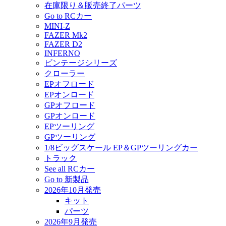
在庫限り＆販売終了パーツ
Go to RCカー
MINI-Z
FAZER Mk2
FAZER D2
INFERNO
ビンテージシリーズ
クローラー
EPオフロード
EPオンロード
GPオフロード
GPオンロード
EPツーリング
GPツーリング
1/8ビッグスケール EP＆GPツーリングカー
トラック
See all RCカー
Go to 新製品
2026年10月発売
キット
パーツ
2026年9月発売