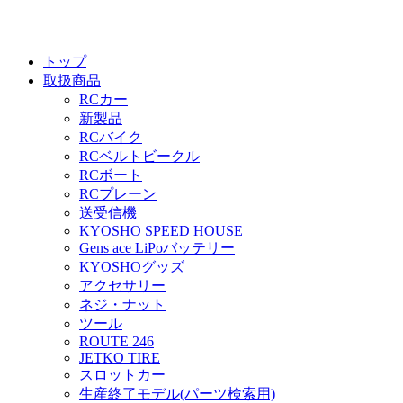
トップ
取扱商品
RCカー
新製品
RCバイク
RCベルトビークル
RCボート
RCプレーン
送受信機
KYOSHO SPEED HOUSE
Gens ace LiPoバッテリー
KYOSHOグッズ
アクセサリー
ネジ・ナット
ツール
ROUTE 246
JETKO TIRE
スロットカー
生産終了モデル(パーツ検索用)