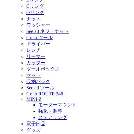
Cリング
Oリング
ナット
ワッシャー
See all ネジ・ナット
Go to ツール
ドライバー
レンチ
リーマー
カッター
ツールボックス
マット
収納バック
See all ツール
Go to ROUTE 246
MINI-Z
モーターマウント
強化・調整
ステアリング
電子部品
グッズ