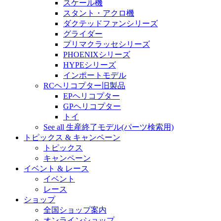
スケール機
スタント・アクロ機
ダクテッドファンシリーズ
グライダー
プリマクラッセシリーズ
PHOENIXシリーズ
HYPEシリーズ
インポートモデル
RCヘリコプター旧製品
EPヘリコプター
GPヘリコプター
トイ
See all 生産終了モデル(パーツ検索用)
トピックス & キャンペーン
トピックス
キャンペーン
イベント & レース
イベント
レース
ショップ
全国ショップ案内
オンラインショップ