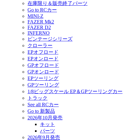
在庫限り＆販売終了パーツ
Go to RCカー
MINI-Z
FAZER Mk2
FAZER D2
INFERNO
ビンテージシリーズ
クローラー
EPオフロード
EPオンロード
GPオフロード
GPオンロード
EPツーリング
GPツーリング
1/8ビッグスケール EP＆GPツーリングカー
トラック
See all RCカー
Go to 新製品
2026年10月発売
キット
パーツ
2026年9月発売