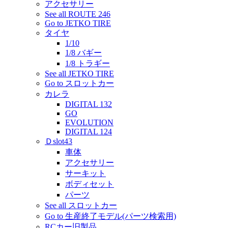
アクセサリー
See all ROUTE 246
Go to JETKO TIRE
タイヤ
1/10
1/8 バギー
1/8 トラギー
See all JETKO TIRE
Go to スロットカー
カレラ
DIGITAL 132
GO
EVOLUTION
DIGITAL 124
Ｄslot43
車体
アクセサリー
サーキット
ボディセット
パーツ
See all スロットカー
Go to 生産終了モデル(パーツ検索用)
RCカー旧製品