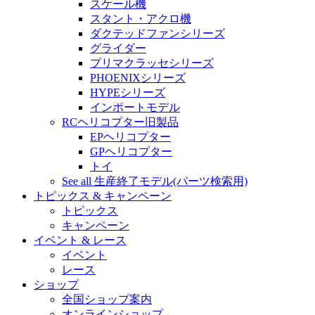
スケール機
スタント・アクロ機
ダクテッドファンシリーズ
グライダー
プリマクラッセシリーズ
PHOENIXシリーズ
HYPEシリーズ
インポートモデル
RCヘリコプター旧製品
EPヘリコプター
GPヘリコプター
トイ
See all 生産終了モデル(パーツ検索用)
トピックス & キャンペーン
トピックス
キャンペーン
イベント & レース
イベント
レース
ショップ
全国ショップ案内
オンラインショップ