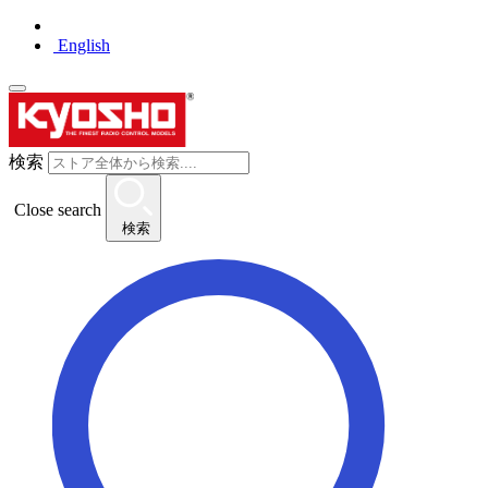
English
検索
Close search
検索