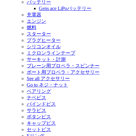
バッテリー
Gens ace LiPoバッテリー
充電器
エンジン
燃料
スターター
プラグヒーター
シリコンオイル
ミクロンラインテープ
サーキット・計測
プレーン用プロペラ・スピンナー
ボート用プロペラ・アクセサリー
See all アクセサリー
Go to ネジ・ナット
ベアリング
ナベビス
バインドビス
サラビス
ボタンビス
キャップビス
セットビス
Eリング