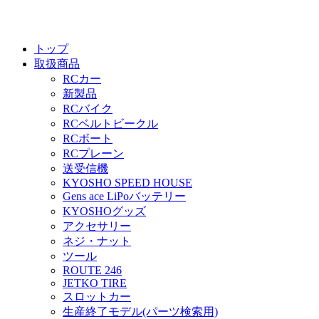
トップ
取扱商品
RCカー
新製品
RCバイク
RCベルトビークル
RCボート
RCプレーン
送受信機
KYOSHO SPEED HOUSE
Gens ace LiPoバッテリー
KYOSHOグッズ
アクセサリー
ネジ・ナット
ツール
ROUTE 246
JETKO TIRE
スロットカー
生産終了モデル(パーツ検索用)