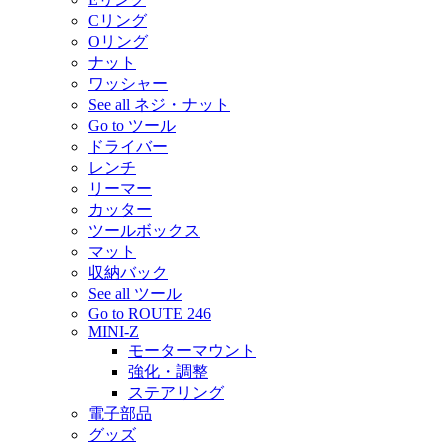
Cリング
Oリング
ナット
ワッシャー
See all ネジ・ナット
Go to ツール
ドライバー
レンチ
リーマー
カッター
ツールボックス
マット
収納バック
See all ツール
Go to ROUTE 246
MINI-Z
モーターマウント
強化・調整
ステアリング
電子部品
グッズ