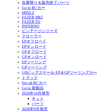
在庫限り＆販売終了パーツ
Go to RCカー
MINI-Z
FAZER Mk2
FAZER D2
INFERNO
ビンテージシリーズ
クローラー
EPオフロード
EPオンロード
GPオフロード
GPオンロード
EPツーリング
GPツーリング
1/8ビッグスケール EP＆GPツーリングカー
トラック
See all RCカー
Go to 新製品
2026年10月発売
キット
パーツ
2026年9月発売