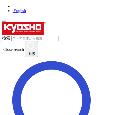
English
検索
Close search
検索