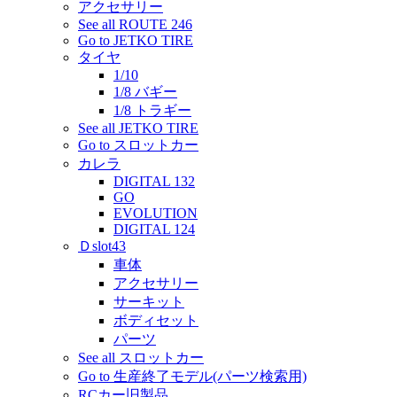
アクセサリー
See all ROUTE 246
Go to JETKO TIRE
タイヤ
1/10
1/8 バギー
1/8 トラギー
See all JETKO TIRE
Go to スロットカー
カレラ
DIGITAL 132
GO
EVOLUTION
DIGITAL 124
Ｄslot43
車体
アクセサリー
サーキット
ボディセット
パーツ
See all スロットカー
Go to 生産終了モデル(パーツ検索用)
RCカー旧製品