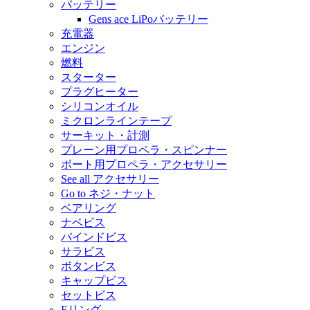
バッテリー
Gens ace LiPoバッテリー
充電器
エンジン
燃料
スターター
プラグヒーター
シリコンオイル
ミクロンラインテープ
サーキット・計測
プレーン用プロペラ・スピンナー
ボート用プロペラ・アクセサリー
See all アクセサリー
Go to ネジ・ナット
ベアリング
ナベビス
バインドビス
サラビス
ボタンビス
キャップビス
セットビス
Eリング