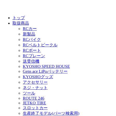
トップ
取扱商品
RCカー
新製品
RCバイク
RCベルトビークル
RCボート
RCプレーン
送受信機
KYOSHO SPEED HOUSE
Gens ace LiPoバッテリー
KYOSHOグッズ
アクセサリー
ネジ・ナット
ツール
ROUTE 246
JETKO TIRE
スロットカー
生産終了モデル(パーツ検索用)