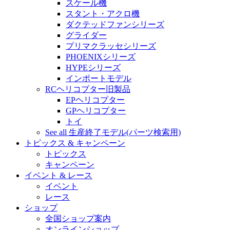
スケール機
スタント・アクロ機
ダクテッドファンシリーズ
グライダー
プリマクラッセシリーズ
PHOENIXシリーズ
HYPEシリーズ
インポートモデル
RCヘリコプター旧製品
EPヘリコプター
GPヘリコプター
トイ
See all 生産終了モデル(パーツ検索用)
トピックス & キャンペーン
トピックス
キャンペーン
イベント & レース
イベント
レース
ショップ
全国ショップ案内
オンラインショップ