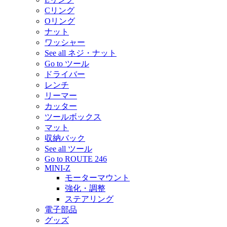
Cリング
Oリング
ナット
ワッシャー
See all ネジ・ナット
Go to ツール
ドライバー
レンチ
リーマー
カッター
ツールボックス
マット
収納バック
See all ツール
Go to ROUTE 246
MINI-Z
モーターマウント
強化・調整
ステアリング
電子部品
グッズ