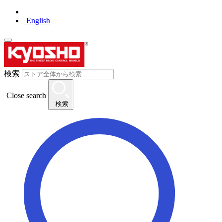
English
検索
Close search
検索