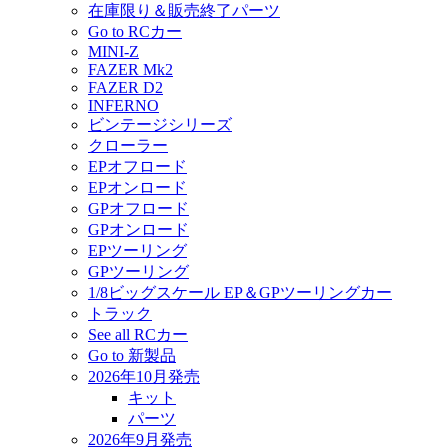
在庫限り＆販売終了パーツ
Go to RCカー
MINI-Z
FAZER Mk2
FAZER D2
INFERNO
ビンテージシリーズ
クローラー
EPオフロード
EPオンロード
GPオフロード
GPオンロード
EPツーリング
GPツーリング
1/8ビッグスケール EP＆GPツーリングカー
トラック
See all RCカー
Go to 新製品
2026年10月発売
キット
パーツ
2026年9月発売