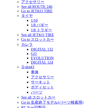
アクセサリー
See all ROUTE 246
Go to JETKO TIRE
タイヤ
1/10
1/8 バギー
1/8 トラギー
See all JETKO TIRE
Go to スロットカー
カレラ
DIGITAL 132
GO
EVOLUTION
DIGITAL 124
Ｄslot43
車体
アクセサリー
サーキット
ボディセット
パーツ
See all スロットカー
Go to 生産終了モデル(パーツ検索用)
RCカー旧製品