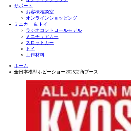
サポート
お客様相談室
オンラインショッピング
ミニカー & トイ
ラジオコントロールモデル
ミニチュアカー
スロットカー
トイ
工作材料
ホーム
全日本模型ホビーショー2025京商ブース