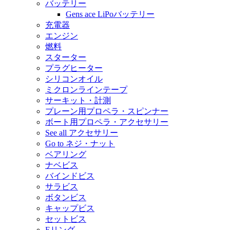
バッテリー
Gens ace LiPoバッテリー
充電器
エンジン
燃料
スターター
プラグヒーター
シリコンオイル
ミクロンラインテープ
サーキット・計測
プレーン用プロペラ・スピンナー
ボート用プロペラ・アクセサリー
See all アクセサリー
Go to ネジ・ナット
ベアリング
ナベビス
バインドビス
サラビス
ボタンビス
キャップビス
セットビス
Eリング