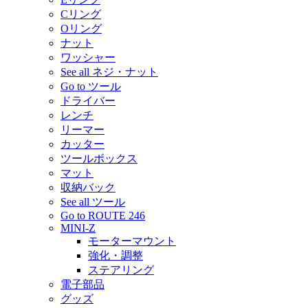
Cリング
Oリング
ナット
ワッシャー
See all ネジ・ナット
Go to ツール
ドライバー
レンチ
リーマー
カッター
ツールボックス
マット
収納バック
See all ツール
Go to ROUTE 246
MINI-Z
モーターマウント
強化・調整
ステアリング
電子部品
グッズ