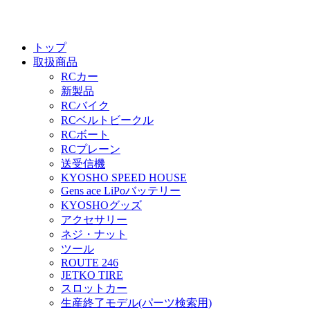
トップ
取扱商品
RCカー
新製品
RCバイク
RCベルトビークル
RCボート
RCプレーン
送受信機
KYOSHO SPEED HOUSE
Gens ace LiPoバッテリー
KYOSHOグッズ
アクセサリー
ネジ・ナット
ツール
ROUTE 246
JETKO TIRE
スロットカー
生産終了モデル(パーツ検索用)