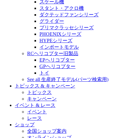
スケール機
スタント・アクロ機
ダクテッドファンシリーズ
グライダー
プリマクラッセシリーズ
PHOENIXシリーズ
HYPEシリーズ
インポートモデル
RCヘリコプター旧製品
EPヘリコプター
GPヘリコプター
トイ
See all 生産終了モデル(パーツ検索用)
トピックス & キャンペーン
トピックス
キャンペーン
イベント & レース
イベント
レース
ショップ
全国ショップ案内
オンラインショップ