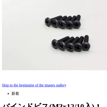
Skip to the beginning of the images gallery
新着
バインドビス(M3x12/10入) 1-