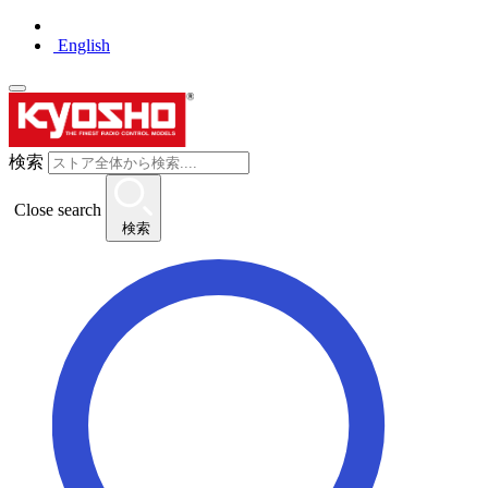
English
検索
Close search
検索