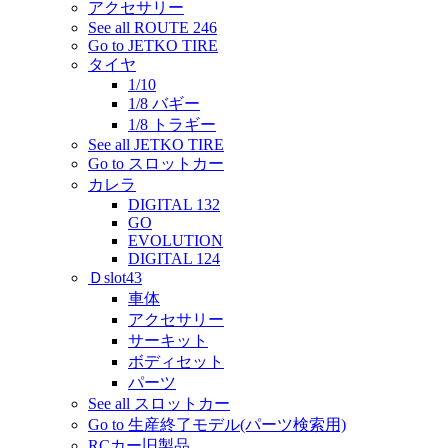
アクセサリー
See all ROUTE 246
Go to JETKO TIRE
タイヤ
1/10
1/8 バギー
1/8 トラギー
See all JETKO TIRE
Go to スロットカー
カレラ
DIGITAL 132
GO
EVOLUTION
DIGITAL 124
Ｄslot43
車体
アクセサリー
サーキット
ボディセット
パーツ
See all スロットカー
Go to 生産終了モデル(パーツ検索用)
RCカー旧製品