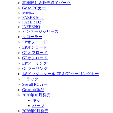
在庫限り＆販売終了パーツ
Go to RCカー
MINI-Z
FAZER Mk2
FAZER D2
INFERNO
ビンテージシリーズ
クローラー
EPオフロード
EPオンロード
GPオフロード
GPオンロード
EPツーリング
GPツーリング
1/8ビッグスケール EP＆GPツーリングカー
トラック
See all RCカー
Go to 新製品
2026年10月発売
キット
パーツ
2026年9月発売