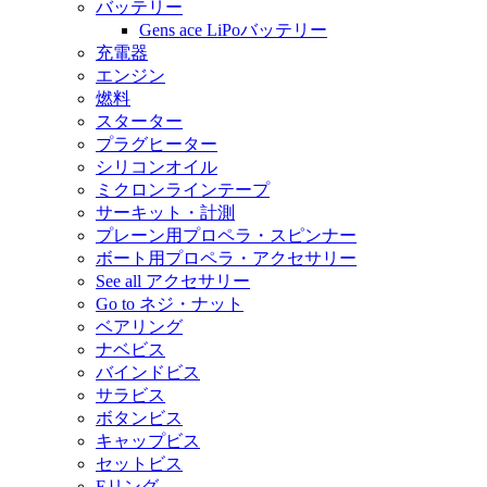
バッテリー
Gens ace LiPoバッテリー
充電器
エンジン
燃料
スターター
プラグヒーター
シリコンオイル
ミクロンラインテープ
サーキット・計測
プレーン用プロペラ・スピンナー
ボート用プロペラ・アクセサリー
See all アクセサリー
Go to ネジ・ナット
ベアリング
ナベビス
バインドビス
サラビス
ボタンビス
キャップビス
セットビス
Eリング