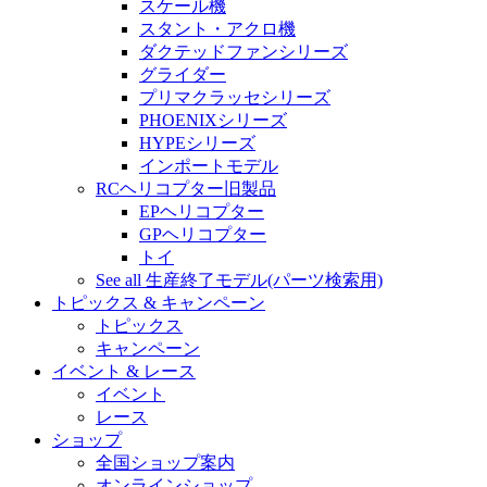
スケール機
スタント・アクロ機
ダクテッドファンシリーズ
グライダー
プリマクラッセシリーズ
PHOENIXシリーズ
HYPEシリーズ
インポートモデル
RCヘリコプター旧製品
EPヘリコプター
GPヘリコプター
トイ
See all 生産終了モデル(パーツ検索用)
トピックス & キャンペーン
トピックス
キャンペーン
イベント & レース
イベント
レース
ショップ
全国ショップ案内
オンラインショップ