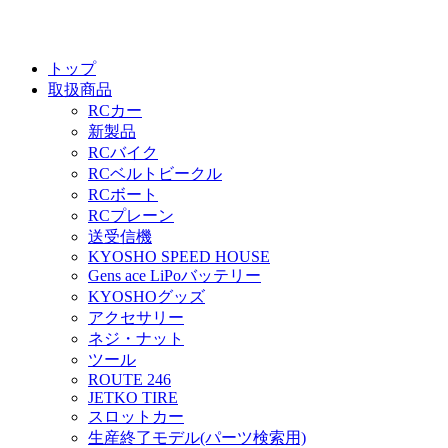
トップ
取扱商品
RCカー
新製品
RCバイク
RCベルトビークル
RCボート
RCプレーン
送受信機
KYOSHO SPEED HOUSE
Gens ace LiPoバッテリー
KYOSHOグッズ
アクセサリー
ネジ・ナット
ツール
ROUTE 246
JETKO TIRE
スロットカー
生産終了モデル(パーツ検索用)