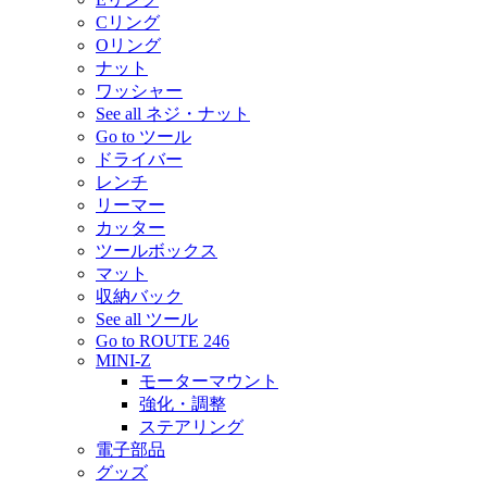
Cリング
Oリング
ナット
ワッシャー
See all ネジ・ナット
Go to ツール
ドライバー
レンチ
リーマー
カッター
ツールボックス
マット
収納バック
See all ツール
Go to ROUTE 246
MINI-Z
モーターマウント
強化・調整
ステアリング
電子部品
グッズ