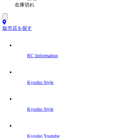
在庫切れ
販売店を探す
RC Information
Kyosho Style
Kyosho Style
Kyosho Youtube