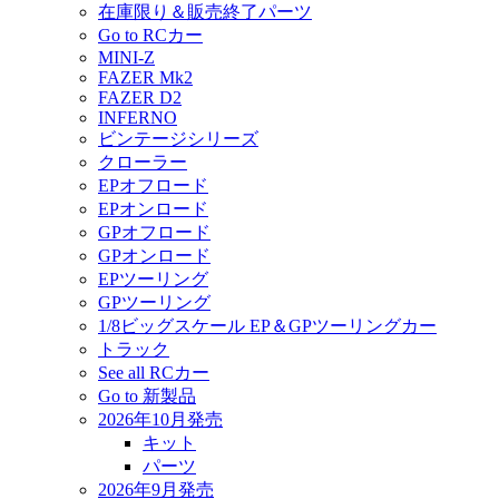
在庫限り＆販売終了パーツ
Go to RCカー
MINI-Z
FAZER Mk2
FAZER D2
INFERNO
ビンテージシリーズ
クローラー
EPオフロード
EPオンロード
GPオフロード
GPオンロード
EPツーリング
GPツーリング
1/8ビッグスケール EP＆GPツーリングカー
トラック
See all RCカー
Go to 新製品
2026年10月発売
キット
パーツ
2026年9月発売