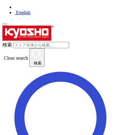
English
検索
Close search
検索