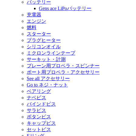
バッテリー
Gens ace LiPoバッテリー
充電器
エンジン
燃料
スターター
プラグヒーター
シリコンオイル
ミクロンラインテープ
サーキット・計測
プレーン用プロペラ・スピンナー
ボート用プロペラ・アクセサリー
See all アクセサリー
Go to ネジ・ナット
ベアリング
ナベビス
バインドビス
サラビス
ボタンビス
キャップビス
セットビス
Eリング