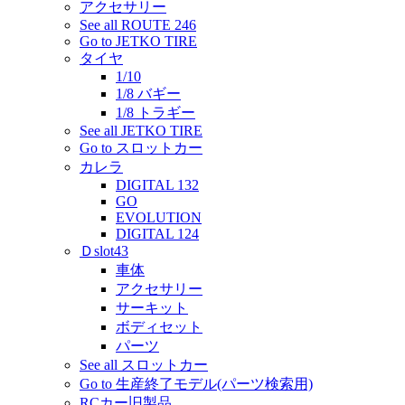
アクセサリー
See all ROUTE 246
Go to JETKO TIRE
タイヤ
1/10
1/8 バギー
1/8 トラギー
See all JETKO TIRE
Go to スロットカー
カレラ
DIGITAL 132
GO
EVOLUTION
DIGITAL 124
Ｄslot43
車体
アクセサリー
サーキット
ボディセット
パーツ
See all スロットカー
Go to 生産終了モデル(パーツ検索用)
RCカー旧製品