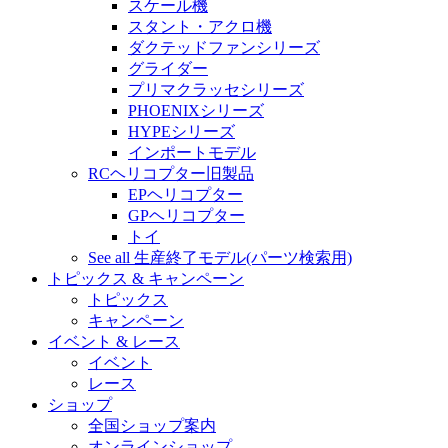
スケール機
スタント・アクロ機
ダクテッドファンシリーズ
グライダー
プリマクラッセシリーズ
PHOENIXシリーズ
HYPEシリーズ
インポートモデル
RCヘリコプター旧製品
EPヘリコプター
GPヘリコプター
トイ
See all 生産終了モデル(パーツ検索用)
トピックス & キャンペーン
トピックス
キャンペーン
イベント & レース
イベント
レース
ショップ
全国ショップ案内
オンラインショップ