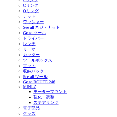
Cリング
Oリング
ナット
ワッシャー
See all ネジ・ナット
Go to ツール
ドライバー
レンチ
リーマー
カッター
ツールボックス
マット
収納バック
See all ツール
Go to ROUTE 246
MINI-Z
モーターマウント
強化・調整
ステアリング
電子部品
グッズ