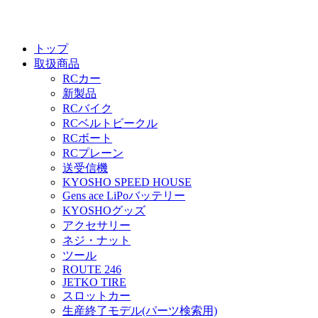
トップ
取扱商品
RCカー
新製品
RCバイク
RCベルトビークル
RCボート
RCプレーン
送受信機
KYOSHO SPEED HOUSE
Gens ace LiPoバッテリー
KYOSHOグッズ
アクセサリー
ネジ・ナット
ツール
ROUTE 246
JETKO TIRE
スロットカー
生産終了モデル(パーツ検索用)