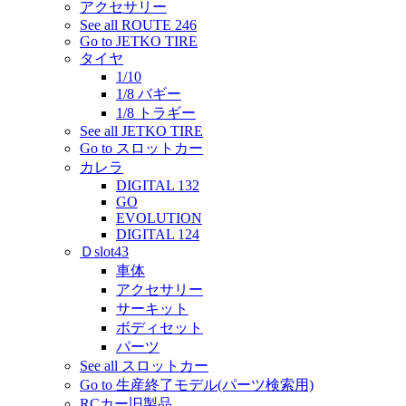
アクセサリー
See all ROUTE 246
Go to JETKO TIRE
タイヤ
1/10
1/8 バギー
1/8 トラギー
See all JETKO TIRE
Go to スロットカー
カレラ
DIGITAL 132
GO
EVOLUTION
DIGITAL 124
Ｄslot43
車体
アクセサリー
サーキット
ボディセット
パーツ
See all スロットカー
Go to 生産終了モデル(パーツ検索用)
RCカー旧製品