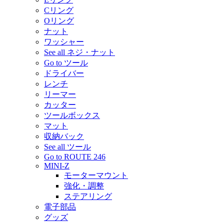
Cリング
Oリング
ナット
ワッシャー
See all ネジ・ナット
Go to ツール
ドライバー
レンチ
リーマー
カッター
ツールボックス
マット
収納バック
See all ツール
Go to ROUTE 246
MINI-Z
モーターマウント
強化・調整
ステアリング
電子部品
グッズ