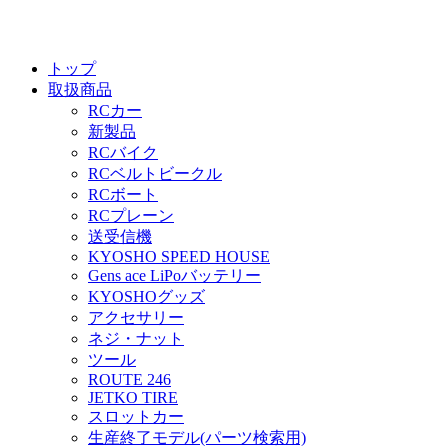
トップ
取扱商品
RCカー
新製品
RCバイク
RCベルトビークル
RCボート
RCプレーン
送受信機
KYOSHO SPEED HOUSE
Gens ace LiPoバッテリー
KYOSHOグッズ
アクセサリー
ネジ・ナット
ツール
ROUTE 246
JETKO TIRE
スロットカー
生産終了モデル(パーツ検索用)