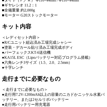
■タイヤ（Ｆ／Ｒ） Φ110×44mm / Φ110×44mm
■ギヤレシオ 11.2：1
■全備重量 約2,000g
■モーター G20ストックモーター
キット内容
＜レディセット内容＞
●R/Cユニット組込済み工場完成シャシー
●塗装・デカール貼り済み工場完成ボディ
●パーフェックスKT-6送信機
●KA15L ESC（Lipoバッテリー対応プログラム搭載）
●六角レンチ3サイズ（1.5、2.0、2.5mm）
●十字レンチ
走行までに必要なもの
＜走行までに必要なもの＞
●走行用7.2V-1200mAh以上の容量のニカドかニッケル水素バ
ッテリー、または2セルリポバッテリー
●走行用バッテリー用充電器