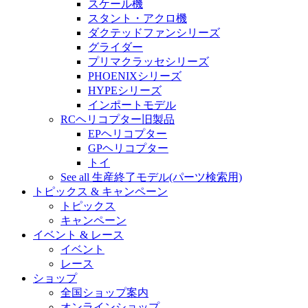
スケール機
スタント・アクロ機
ダクテッドファンシリーズ
グライダー
プリマクラッセシリーズ
PHOENIXシリーズ
HYPEシリーズ
インポートモデル
RCヘリコプター旧製品
EPヘリコプター
GPヘリコプター
トイ
See all 生産終了モデル(パーツ検索用)
トピックス & キャンペーン
トピックス
キャンペーン
イベント & レース
イベント
レース
ショップ
全国ショップ案内
オンラインショップ