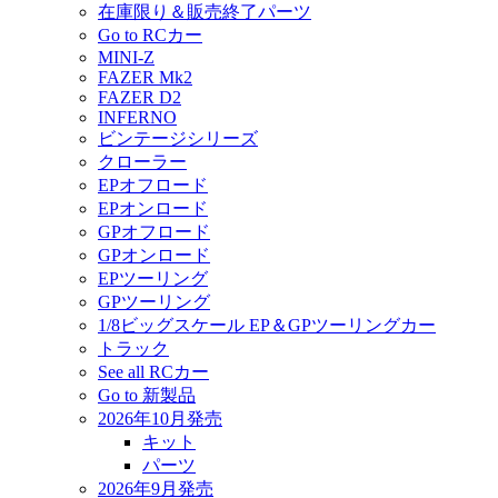
在庫限り＆販売終了パーツ
Go to RCカー
MINI-Z
FAZER Mk2
FAZER D2
INFERNO
ビンテージシリーズ
クローラー
EPオフロード
EPオンロード
GPオフロード
GPオンロード
EPツーリング
GPツーリング
1/8ビッグスケール EP＆GPツーリングカー
トラック
See all RCカー
Go to 新製品
2026年10月発売
キット
パーツ
2026年9月発売