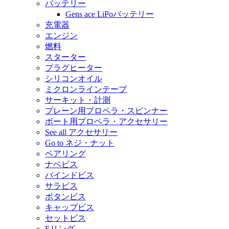
バッテリー
Gens ace LiPoバッテリー
充電器
エンジン
燃料
スターター
プラグヒーター
シリコンオイル
ミクロンラインテープ
サーキット・計測
プレーン用プロペラ・スピンナー
ボート用プロペラ・アクセサリー
See all アクセサリー
Go to ネジ・ナット
ベアリング
ナベビス
バインドビス
サラビス
ボタンビス
キャップビス
セットビス
Eリング