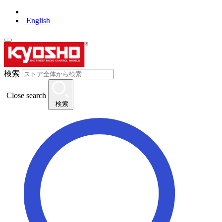
English
検索
Close search
検索