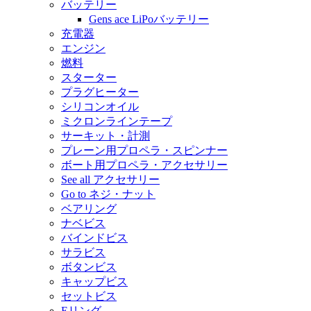
バッテリー
Gens ace LiPoバッテリー
充電器
エンジン
燃料
スターター
プラグヒーター
シリコンオイル
ミクロンラインテープ
サーキット・計測
プレーン用プロペラ・スピンナー
ボート用プロペラ・アクセサリー
See all アクセサリー
Go to ネジ・ナット
ベアリング
ナベビス
バインドビス
サラビス
ボタンビス
キャップビス
セットビス
Eリング