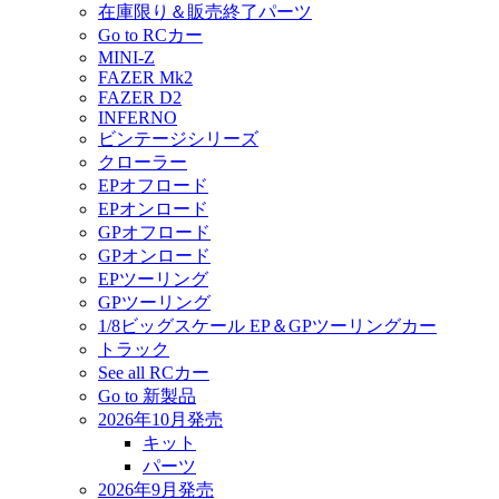
在庫限り＆販売終了パーツ
Go to RCカー
MINI-Z
FAZER Mk2
FAZER D2
INFERNO
ビンテージシリーズ
クローラー
EPオフロード
EPオンロード
GPオフロード
GPオンロード
EPツーリング
GPツーリング
1/8ビッグスケール EP＆GPツーリングカー
トラック
See all RCカー
Go to 新製品
2026年10月発売
キット
パーツ
2026年9月発売