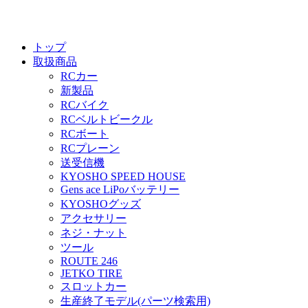
トップ
取扱商品
RCカー
新製品
RCバイク
RCベルトビークル
RCボート
RCプレーン
送受信機
KYOSHO SPEED HOUSE
Gens ace LiPoバッテリー
KYOSHOグッズ
アクセサリー
ネジ・ナット
ツール
ROUTE 246
JETKO TIRE
スロットカー
生産終了モデル(パーツ検索用)