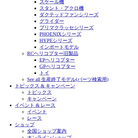
スケール機
スタント・アクロ機
ダクテッドファンシリーズ
グライダー
プリマクラッセシリーズ
PHOENIXシリーズ
HYPEシリーズ
インポートモデル
RCヘリコプター旧製品
EPヘリコプター
GPヘリコプター
トイ
See all 生産終了モデル(パーツ検索用)
トピックス & キャンペーン
トピックス
キャンペーン
イベント & レース
イベント
レース
ショップ
全国ショップ案内
オンラインショップ