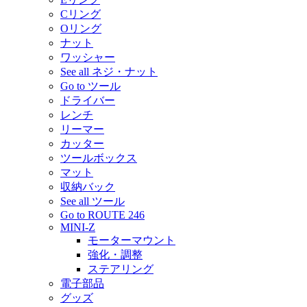
Cリング
Oリング
ナット
ワッシャー
See all ネジ・ナット
Go to ツール
ドライバー
レンチ
リーマー
カッター
ツールボックス
マット
収納バック
See all ツール
Go to ROUTE 246
MINI-Z
モーターマウント
強化・調整
ステアリング
電子部品
グッズ