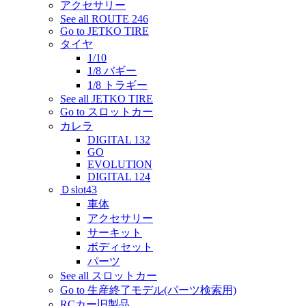
アクセサリー
See all ROUTE 246
Go to JETKO TIRE
タイヤ
1/10
1/8 バギー
1/8 トラギー
See all JETKO TIRE
Go to スロットカー
カレラ
DIGITAL 132
GO
EVOLUTION
DIGITAL 124
Ｄslot43
車体
アクセサリー
サーキット
ボディセット
パーツ
See all スロットカー
Go to 生産終了モデル(パーツ検索用)
RCカー旧製品