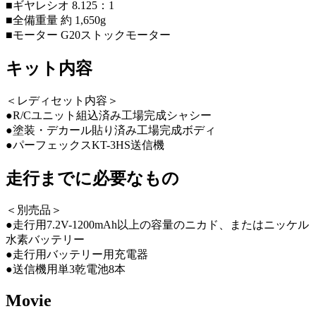
■ギヤレシオ 8.125：1
■全備重量 約 1,650g
■モーター G20ストックモーター
キット内容
＜レディセット内容＞
●R/Cユニット組込済み工場完成シャシー
●塗装・デカール貼り済み工場完成ボディ
●パーフェックスKT-3HS送信機
走行までに必要なもの
＜別売品＞
●走行用7.2V-1200mAh以上の容量のニカド、またはニッケル
水素バッテリー
●走行用バッテリー用充電器
●送信機用単3乾電池8本
Movie