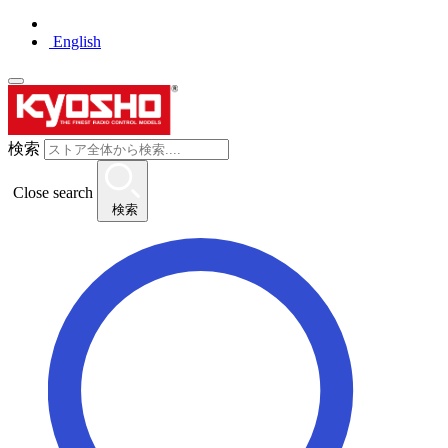
English
検索
Close search
検索