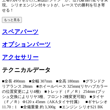
現。 シリオエンジン付キットが、レースでの勝利を引き寄
せる！
もっと見る
スペアパーツ
オプションパーツ
アクセサリー
テクニカルデータ
■全長 490mm ■全幅 307mm ■全高 180mm ■グランドク
リアランス 28mm ■ホイールベース 325mm(リヤハブカラー
の位置変更により4種) ■トレッド（Ｆ／Ｒ） 254mm (ブッ
シュ交換によりリヤ3種、フロント2種変更可能) ■タイヤ
（Ｆ／Ｒ） Φ120ｘ45mm（AKAタイヤ付属） ■ギヤレシオ
11.70：1 ■全備重量 約 3,300g ■エンジン シリオS21 BK