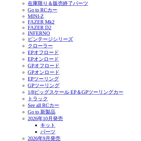
在庫限り＆販売終了パーツ
Go to RCカー
MINI-Z
FAZER Mk2
FAZER D2
INFERNO
ビンテージシリーズ
クローラー
EPオフロード
EPオンロード
GPオフロード
GPオンロード
EPツーリング
GPツーリング
1/8ビッグスケール EP＆GPツーリングカー
トラック
See all RCカー
Go to 新製品
2026年10月発売
キット
パーツ
2026年9月発売