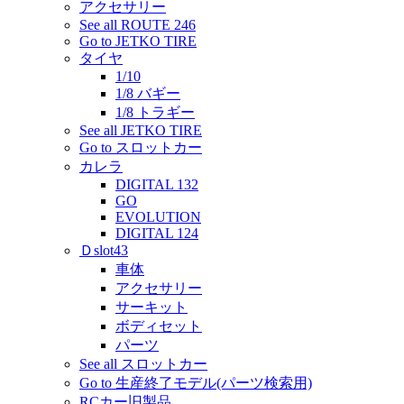
アクセサリー
See all ROUTE 246
Go to JETKO TIRE
タイヤ
1/10
1/8 バギー
1/8 トラギー
See all JETKO TIRE
Go to スロットカー
カレラ
DIGITAL 132
GO
EVOLUTION
DIGITAL 124
Ｄslot43
車体
アクセサリー
サーキット
ボディセット
パーツ
See all スロットカー
Go to 生産終了モデル(パーツ検索用)
RCカー旧製品