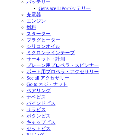
バッテリー
Gens ace LiPoバッテリー
充電器
エンジン
燃料
スターター
プラグヒーター
シリコンオイル
ミクロンラインテープ
サーキット・計測
プレーン用プロペラ・スピンナー
ボート用プロペラ・アクセサリー
See all アクセサリー
Go to ネジ・ナット
ベアリング
ナベビス
バインドビス
サラビス
ボタンビス
キャップビス
セットビス
Eリング