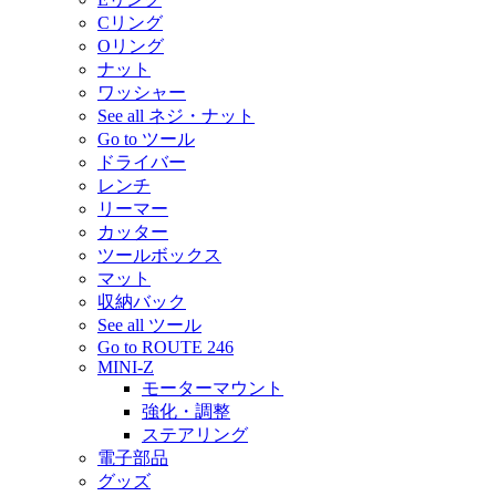
Cリング
Oリング
ナット
ワッシャー
See all ネジ・ナット
Go to ツール
ドライバー
レンチ
リーマー
カッター
ツールボックス
マット
収納バック
See all ツール
Go to ROUTE 246
MINI-Z
モーターマウント
強化・調整
ステアリング
電子部品
グッズ