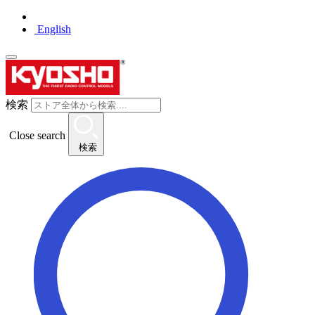
English
検索
Close search
検索