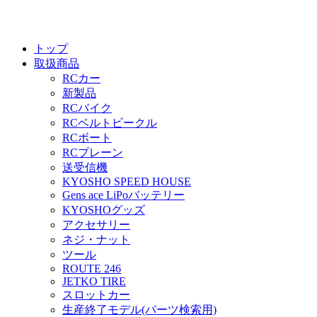
トップ
取扱商品
RCカー
新製品
RCバイク
RCベルトビークル
RCボート
RCプレーン
送受信機
KYOSHO SPEED HOUSE
Gens ace LiPoバッテリー
KYOSHOグッズ
アクセサリー
ネジ・ナット
ツール
ROUTE 246
JETKO TIRE
スロットカー
生産終了モデル(パーツ検索用)