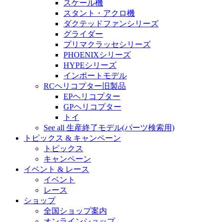
スケール機
スタント・アクロ機
ダクテッドファンシリーズ
グライダー
プリマクラッセシリーズ
PHOENIXシリーズ
HYPEシリーズ
インポートモデル
RCヘリコプター旧製品
EPヘリコプター
GPヘリコプター
トイ
See all 生産終了モデル(パーツ検索用)
トピックス & キャンペーン
トピックス
キャンペーン
イベント & レース
イベント
レース
ショップ
全国ショップ案内
オンラインショップ