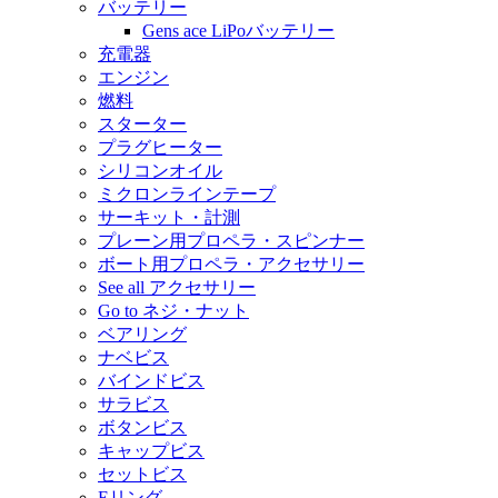
バッテリー
Gens ace LiPoバッテリー
充電器
エンジン
燃料
スターター
プラグヒーター
シリコンオイル
ミクロンラインテープ
サーキット・計測
プレーン用プロペラ・スピンナー
ボート用プロペラ・アクセサリー
See all アクセサリー
Go to ネジ・ナット
ベアリング
ナベビス
バインドビス
サラビス
ボタンビス
キャップビス
セットビス
Eリング