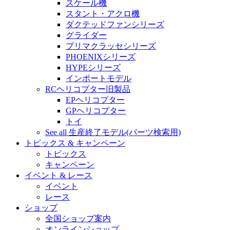
スケール機
スタント・アクロ機
ダクテッドファンシリーズ
グライダー
プリマクラッセシリーズ
PHOENIXシリーズ
HYPEシリーズ
インポートモデル
RCヘリコプター旧製品
EPヘリコプター
GPヘリコプター
トイ
See all 生産終了モデル(パーツ検索用)
トピックス & キャンペーン
トピックス
キャンペーン
イベント & レース
イベント
レース
ショップ
全国ショップ案内
オンラインショップ