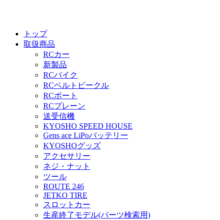
トップ
取扱商品
RCカー
新製品
RCバイク
RCベルトビークル
RCボート
RCプレーン
送受信機
KYOSHO SPEED HOUSE
Gens ace LiPoバッテリー
KYOSHOグッズ
アクセサリー
ネジ・ナット
ツール
ROUTE 246
JETKO TIRE
スロットカー
生産終了モデル(パーツ検索用)