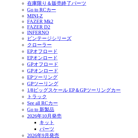
在庫限り＆販売終了パーツ
Go to RCカー
MINI-Z
FAZER Mk2
FAZER D2
INFERNO
ビンテージシリーズ
クローラー
EPオフロード
EPオンロード
GPオフロード
GPオンロード
EPツーリング
GPツーリング
1/8ビッグスケール EP＆GPツーリングカー
トラック
See all RCカー
Go to 新製品
2026年10月発売
キット
パーツ
2026年9月発売