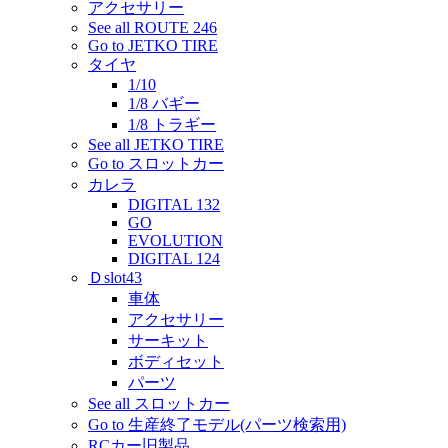
アクセサリー
See all ROUTE 246
Go to JETKO TIRE
タイヤ
1/10
1/8 バギー
1/8 トラギー
See all JETKO TIRE
Go to スロットカー
カレラ
DIGITAL 132
GO
EVOLUTION
DIGITAL 124
Ｄslot43
車体
アクセサリー
サーキット
ボディセット
パーツ
See all スロットカー
Go to 生産終了モデル(パーツ検索用)
RCカー旧製品