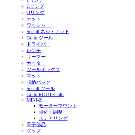
Cリング
Oリング
ナット
ワッシャー
See all ネジ・ナット
Go to ツール
ドライバー
レンチ
リーマー
カッター
ツールボックス
マット
収納バック
See all ツール
Go to ROUTE 246
MINI-Z
モーターマウント
強化・調整
ステアリング
電子部品
グッズ