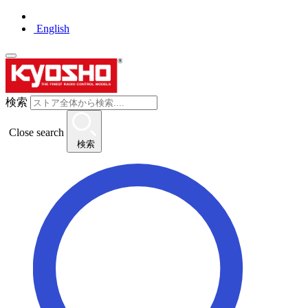
English
検索
Close search
検索