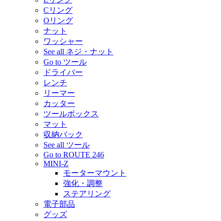
Cリング
Oリング
ナット
ワッシャー
See all ネジ・ナット
Go to ツール
ドライバー
レンチ
リーマー
カッター
ツールボックス
マット
収納バック
See all ツール
Go to ROUTE 246
MINI-Z
モーターマウント
強化・調整
ステアリング
電子部品
グッズ