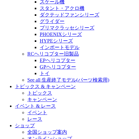
スケール機
スタント・アクロ機
ダクテッドファンシリーズ
グライダー
プリマクラッセシリーズ
PHOENIXシリーズ
HYPEシリーズ
インポートモデル
RCヘリコプター旧製品
EPヘリコプター
GPヘリコプター
トイ
See all 生産終了モデル(パーツ検索用)
トピックス & キャンペーン
トピックス
キャンペーン
イベント & レース
イベント
レース
ショップ
全国ショップ案内
オンラインショップ