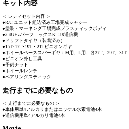
キット内容
＜ レディセット内容 ＞
●R/C ユニット組込済み工場完成シャシー
●塗装・マーキング工場完成プラスティックボディ
●2.4GHzパーフェックスKT-19送信機
●ドリフトタイヤ（装着済み）
●15T･17T･19T・21Tピニオンギヤ
●ホイールベーススパーギヤ：M用、L用、各27T、29T、31T
●ピニオン外し工具
●予備ナット
●ホイールレンチ
●ペアリングスティック
走行までに必要なもの
＜ 走行までに必要なもの ＞
●車体用単4アルカリまたはニッケル水素電池4本
●送信機用単4アルカリ電池4本
Movie