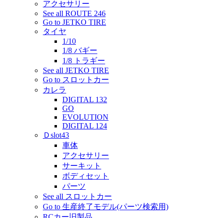
アクセサリー
See all ROUTE 246
Go to JETKO TIRE
タイヤ
1/10
1/8 バギー
1/8 トラギー
See all JETKO TIRE
Go to スロットカー
カレラ
DIGITAL 132
GO
EVOLUTION
DIGITAL 124
Ｄslot43
車体
アクセサリー
サーキット
ボディセット
パーツ
See all スロットカー
Go to 生産終了モデル(パーツ検索用)
RCカー旧製品