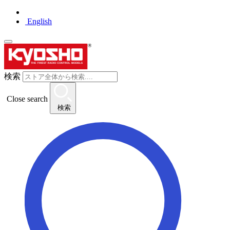
English
検索
Close search
検索