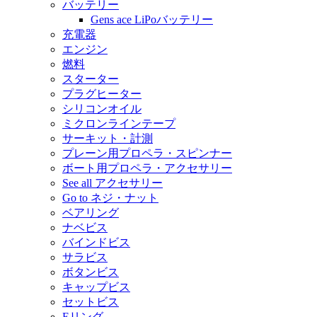
バッテリー
Gens ace LiPoバッテリー
充電器
エンジン
燃料
スターター
プラグヒーター
シリコンオイル
ミクロンラインテープ
サーキット・計測
プレーン用プロペラ・スピンナー
ボート用プロペラ・アクセサリー
See all アクセサリー
Go to ネジ・ナット
ベアリング
ナベビス
バインドビス
サラビス
ボタンビス
キャップビス
セットビス
Eリング