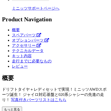
ミニッツサポートページへ
Product Navigation
概要
スペアパーツ
オプションパーツ
アクセサリー
テクニカルデータ
キット内容
走行までに必要なもの
レビュー
概要
ドリフトタイヤ＋レディセットで実現！ミニッツAWDスポ
ーツ誕生！ ジャイロ対応基盤と020系シャシーの先進の走
り！
写真付きパーツリストはこちら
もっと見る