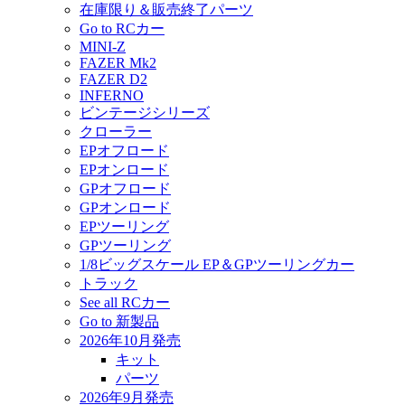
在庫限り＆販売終了パーツ
Go to RCカー
MINI-Z
FAZER Mk2
FAZER D2
INFERNO
ビンテージシリーズ
クローラー
EPオフロード
EPオンロード
GPオフロード
GPオンロード
EPツーリング
GPツーリング
1/8ビッグスケール EP＆GPツーリングカー
トラック
See all RCカー
Go to 新製品
2026年10月発売
キット
パーツ
2026年9月発売