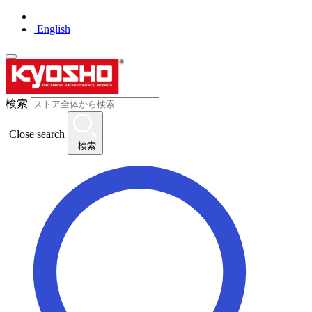
English
検索
Close search
検索