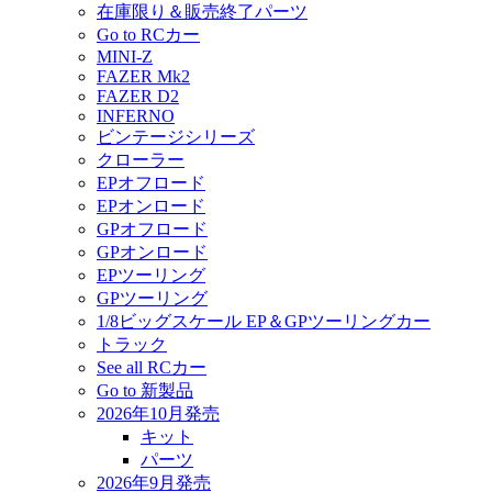
在庫限り＆販売終了パーツ
Go to RCカー
MINI-Z
FAZER Mk2
FAZER D2
INFERNO
ビンテージシリーズ
クローラー
EPオフロード
EPオンロード
GPオフロード
GPオンロード
EPツーリング
GPツーリング
1/8ビッグスケール EP＆GPツーリングカー
トラック
See all RCカー
Go to 新製品
2026年10月発売
キット
パーツ
2026年9月発売