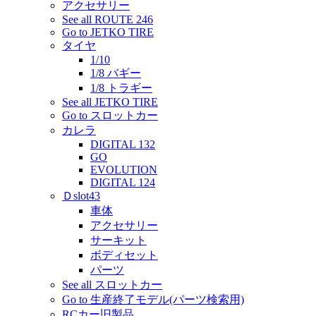
アクセサリー
See all ROUTE 246
Go to JETKO TIRE
タイヤ
1/10
1/8 バギー
1/8 トラギー
See all JETKO TIRE
Go to スロットカー
カレラ
DIGITAL 132
GO
EVOLUTION
DIGITAL 124
Ｄslot43
車体
アクセサリー
サーキット
ボディセット
パーツ
See all スロットカー
Go to 生産終了モデル(パーツ検索用)
RCカー旧製品