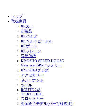
トップ
取扱商品
RCカー
新製品
RCバイク
RCベルトビークル
RCボート
RCプレーン
送受信機
KYOSHO SPEED HOUSE
Gens ace LiPoバッテリー
KYOSHOグッズ
アクセサリー
ネジ・ナット
ツール
ROUTE 246
JETKO TIRE
スロットカー
生産終了モデル(パーツ検索用)