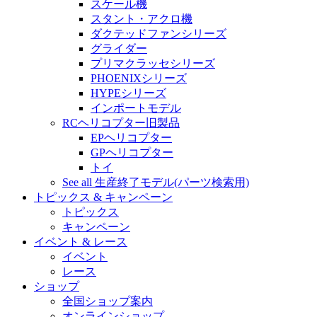
スケール機
スタント・アクロ機
ダクテッドファンシリーズ
グライダー
プリマクラッセシリーズ
PHOENIXシリーズ
HYPEシリーズ
インポートモデル
RCヘリコプター旧製品
EPヘリコプター
GPヘリコプター
トイ
See all 生産終了モデル(パーツ検索用)
トピックス & キャンペーン
トピックス
キャンペーン
イベント & レース
イベント
レース
ショップ
全国ショップ案内
オンラインショップ