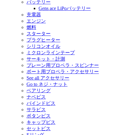
バッテリー
Gens ace LiPoバッテリー
充電器
エンジン
燃料
スターター
プラグヒーター
シリコンオイル
ミクロンラインテープ
サーキット・計測
プレーン用プロペラ・スピンナー
ボート用プロペラ・アクセサリー
See all アクセサリー
Go to ネジ・ナット
ベアリング
ナベビス
バインドビス
サラビス
ボタンビス
キャップビス
セットビス
Eリング