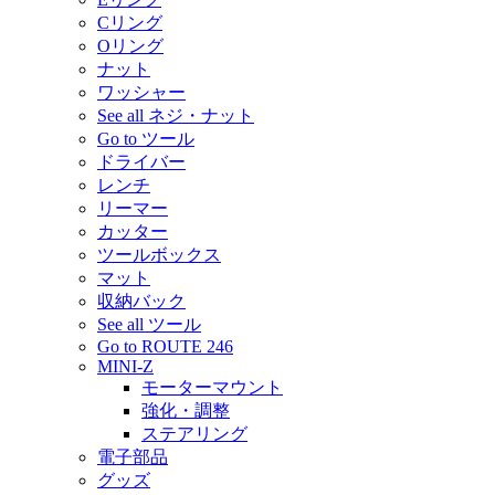
Cリング
Oリング
ナット
ワッシャー
See all ネジ・ナット
Go to ツール
ドライバー
レンチ
リーマー
カッター
ツールボックス
マット
収納バック
See all ツール
Go to ROUTE 246
MINI-Z
モーターマウント
強化・調整
ステアリング
電子部品
グッズ